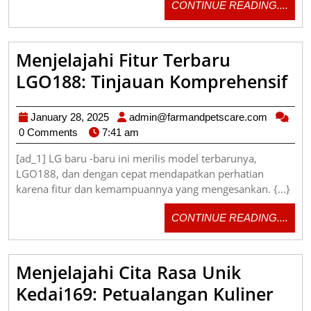
CON
CONTINUE READING....
READ
Menjelajahi Fitur Terbaru
Me
LGO188: Tinjauan Komprehensif
Fit
January
admin@f
Te
January 28, 2025
admin@farmandpetscare.com
28,
0 Comments
7:41 am
LG
2025
[ad_1] LG baru -baru ini merilis model terbarunya,
Ti
LGO188, dan dengan cepat mendapatkan perhatian
Ko
karena fitur dan kemampuannya yang mengesankan. {...}
CON
CONTINUE READING....
READ
Menjelajahi Cita Rasa Unik
Menj
Kedai169: Petualangan Kuliner