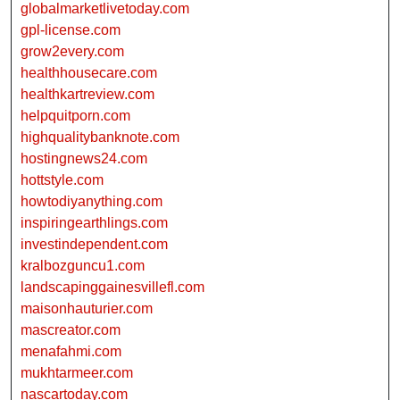
globalmarketlivetoday.com
gpl-license.com
grow2every.com
healthhousecare.com
healthkartreview.com
helpquitporn.com
highqualitybanknote.com
hostingnews24.com
hottstyle.com
howtodiyanything.com
inspiringearthlings.com
investindependent.com
kralbozguncu1.com
landscapinggainesvillefl.com
maisonhauturier.com
mascreator.com
menafahmi.com
mukhtarmeer.com
nascartoday.com