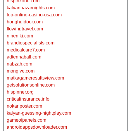
hispinzone.com
kalyanbazarnights.com
top-online-casino-usa.com
honghuidoor.com
flowingtravel.com
nineniki.com
brandiospecialists.com
medicalcare7.com
adtennaball.com
nabzah.com
mongive.com
matkagameresultsview.com
getsolutionsonline.com
hispinner.org
criticalinsurance.info
nokariposter.com
kalyan-guessing-nightplay.com
gameofpanels.com
androidappsdownloader.com