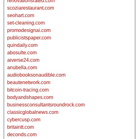
renovationsrated.com
scoziarestaurant.com
seohart.com
set-cleaning.com
promodesignai.com
publicistspaper.com
quindaily.com
abosulte.com
aiverse24.com
anubella.com
audiobooksonaudible.com
beautenetwork.com
bitcoin-tracing.com
bodyandshapes.com
businessconsultantsroundrock.com
classicglobalnews.com
cybercusp.com
britaintt.com
deconds.com