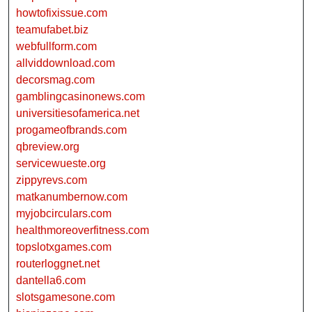
howtofixissue.com
teamufabet.biz
webfullform.com
allviddownload.com
decorsmag.com
gamblingcasinonews.com
universitiesofamerica.net
progameofbrands.com
qbreview.org
servicewueste.org
zippyrevs.com
matkanumbernow.com
myjobcirculars.com
healthmoreoverfitness.com
topslotxgames.com
routerloggnet.net
dantella6.com
slotsgamesone.com