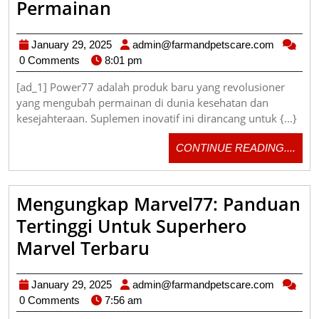
Membuka
Permainan
Kunci
Rahasia
January
admin@f
January 29, 2025
admin@farmandpetscare.com
29,
0 Comments
8:01 pm
Power77:
2025
[ad_1] Power77 adalah produk baru yang revolusioner
Bagaimana
yang mengubah permainan di dunia kesehatan dan
Produk
kesejahteraan. Suplemen inovatif ini dirancang untuk {...}
Revolusioner
CON
CONTINUE READING....
Ini
READ
Mengubah
Permainan
Mengungkap Marvel77: Panduan
Tertinggi Untuk Superhero
Mengungkap
Marvel Terbaru
Marvel77:
January
Panduan
admin@f
January 29, 2025
admin@farmandpetscare.com
29,
0 Comments
7:56 am
Tertinggi
2025