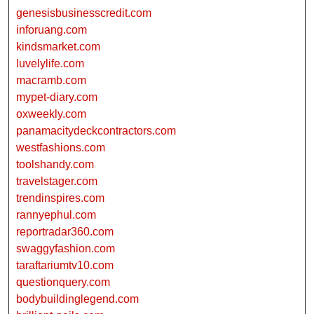
genesisbusinesscredit.com
inforuang.com
kindsmarket.com
luvelylife.com
macramb.com
mypet-diary.com
oxweekly.com
panamacitydeckcontractors.com
westfashions.com
toolshandy.com
travelstager.com
trendinspires.com
rannyephul.com
reportradar360.com
swaggyfashion.com
taraftariumtv10.com
questionquery.com
bodybuildinglegend.com