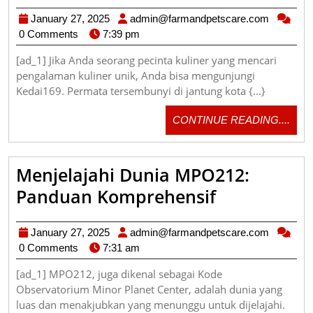
Cita
January
admin@f
Ras
January 27, 2025
admin@farmandpetscare.com
27,
0 Comments
7:39 pm
Uni
2025
[ad_1] Jika Anda seorang pecinta kuliner yang mencari
Keda
pengalaman kuliner unik, Anda bisa mengunjungi
Pet
Kedai169. Permata tersembunyi di jantung kota {...}
Kuli
CON
CONTINUE READING....
READ
Menjelajahi Dunia MPO212:
Menjelajah
Panduan Komprehensif
Dunia
January
MPO212:
admin@f
January 27, 2025
admin@farmandpetscare.com
27,
0 Comments
7:31 am
Panduan
2025
[ad_1] MPO212, juga dikenal sebagai Kode
Komprehen
Observatorium Minor Planet Center, adalah dunia yang
luas dan menakjubkan yang menunggu untuk dijelajahi.