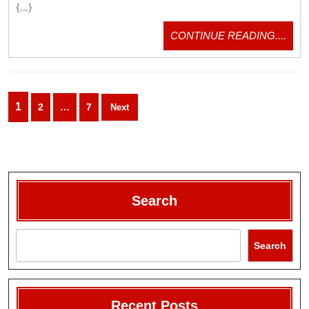
{...}
CON
CONTINUE READING....
READ
Posts
1
2
…
7
Next
pagination
Search
Search
Recent Posts