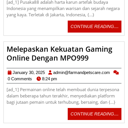
[ad_1] Pusaka88 adalah harta karun artefak budaya
Harta
Indonesia yang menampilkan warisan dan sejarah negara
Karun
yang kaya. Terletak di Jakarta, Indonesia, {...}
Artefak
CON
CONTINUE READING....
Budaya
READ
Indonesia
Melepaskan Kekuatan Gaming
Melepaska
Online Dengan MPO999
Kekuatan
January
Gaming
admin@f
January 30, 2025
admin@farmandpetscare.com
30,
0 Comments
8:24 pm
Online
2025
[ad_1] Permainan online telah membuat dunia terpesona
Dengan
dalam beberapa tahun terakhir, menyediakan platform
MPO999
bagi jutaan pemain untuk terhubung, bersaing, dan {...}
CON
CONTINUE READING....
READ