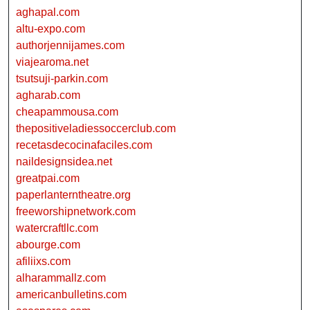
aghapal.com
altu-expo.com
authorjennijames.com
viajearoma.net
tsutsuji-parkin.com
agharab.com
cheapammousa.com
thepositiveladiessoccerclub.com
recetasdecocinafaciles.com
naildesignsidea.net
greatpai.com
paperlanterntheatre.org
freeworshipnetwork.com
watercraftllc.com
abourge.com
afiliixs.com
alharammallz.com
americanbulletins.com