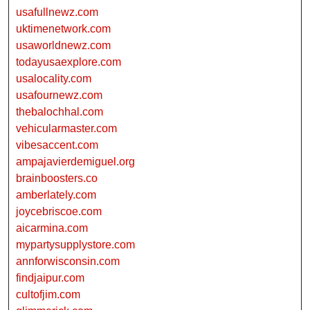
usafullnewz.com
uktimenetwork.com
usaworldnewz.com
todayusaexplore.com
usalocality.com
usafournewz.com
thebalochhal.com
vehicularmaster.com
vibesaccent.com
ampajavierdemiguel.org
brainboosters.co
amberlately.com
joycebriscoe.com
aicarmina.com
mypartysupplystore.com
annforwisconsin.com
findjaipur.com
cultofjim.com