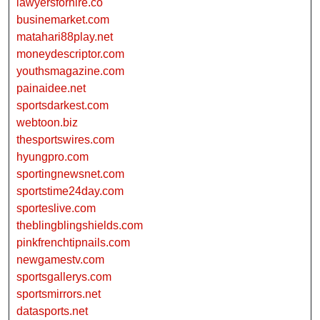
lawyersforhire.co
businemarket.com
matahari88play.net
moneydescriptor.com
youthsmagazine.com
painaidee.net
sportsdarkest.com
webtoon.biz
thesportswires.com
hyungpro.com
sportingnewsnet.com
sportstime24day.com
sporteslive.com
theblingblingshields.com
pinkfrenchtipnails.com
newgamestv.com
sportsgallerys.com
sportsmirrors.net
datasports.net