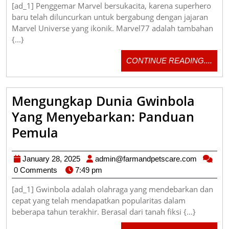
[ad_1] Penggemar Marvel bersukacita, karena superhero
Untuk
baru telah diluncurkan untuk bergabung dengan jajaran
Superhero
Marvel Universe yang ikonik. Marvel77 adalah tambahan
Marvel
{...}
Terbaru
CON
CONTINUE READING....
READ
Mengungkap Dunia Gwinbola
Yang Menyebarkan: Panduan
Mengungkap
Pemula
Dunia
Gwinbola
January
admin@f
January 28, 2025
admin@farmandpetscare.com
28,
0 Comments
7:49 pm
Yang
2025
[ad_1] Gwinbola adalah olahraga yang mendebarkan dan
Menyebarkan:
cepat yang telah mendapatkan popularitas dalam
Panduan
beberapa tahun terakhir. Berasal dari tanah fiksi {...}
Pemula