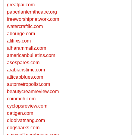
greatpai.com
paperlanterntheatre.org
freeworshipnetwork.com
watercraftllc.com
abourge.com
afiliixs.com
alharammallz.com
americanbulletins.com
asespares.com
arabianstime.com
atticabblues.com
autometropolist.com
beautycreamreview.com
coinmoh.com
cyclopsreview.com
dattgen.com
didoivatnang.com
dogsbarks.com
dwmsoftwarehouse.com