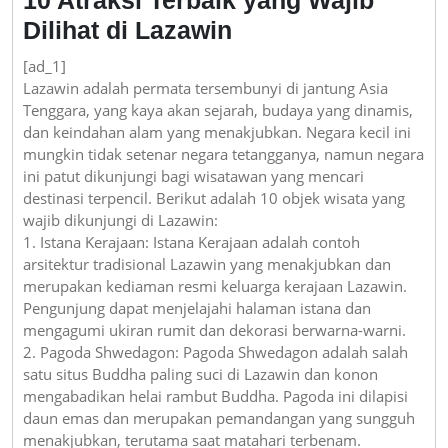
Dilihat di Lazawin
[ad_1]
Lazawin adalah permata tersembunyi di jantung Asia
Tenggara, yang kaya akan sejarah, budaya yang dinamis,
dan keindahan alam yang menakjubkan. Negara kecil ini
mungkin tidak setenar negara tetangganya, namun negara
ini patut dikunjungi bagi wisatawan yang mencari
destinasi terpencil. Berikut adalah 10 objek wisata yang
wajib dikunjungi di Lazawin:
1. Istana Kerajaan: Istana Kerajaan adalah contoh
arsitektur tradisional Lazawin yang menakjubkan dan
merupakan kediaman resmi keluarga kerajaan Lazawin.
Pengunjung dapat menjelajahi halaman istana dan
mengagumi ukiran rumit dan dekorasi berwarna-warni.
2. Pagoda Shwedagon: Pagoda Shwedagon adalah salah
satu situs Buddha paling suci di Lazawin dan konon
mengabadikan helai rambut Buddha. Pagoda ini dilapisi
daun emas dan merupakan pemandangan yang sungguh
menakjubkan, terutama saat matahari terbenam.