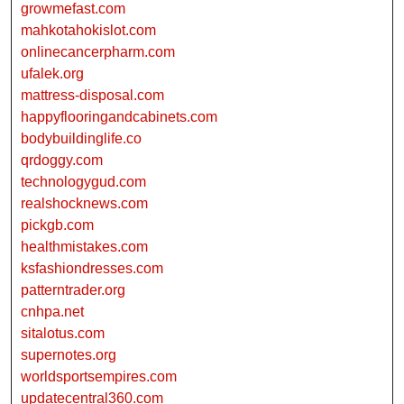
growmefast.com
mahkotahokislot.com
onlinecancerpharm.com
ufalek.org
mattress-disposal.com
happyflooringandcabinets.com
bodybuildinglife.co
qrdoggy.com
technologygud.com
realshocknews.com
pickgb.com
healthmistakes.com
ksfashiondresses.com
patterntrader.org
cnhpa.net
sitalotus.com
supernotes.org
worldsportsempires.com
updatecentral360.com