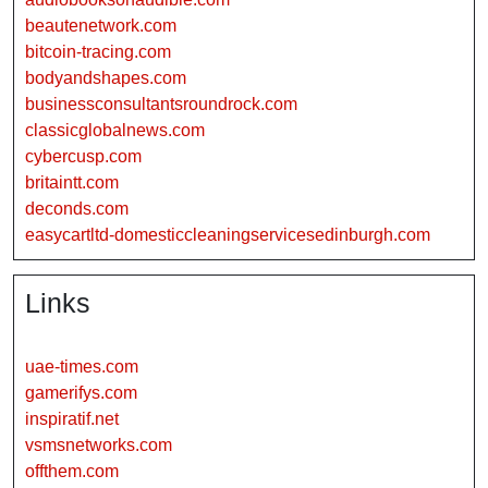
beautenetwork.com
bitcoin-tracing.com
bodyandshapes.com
businessconsultantsroundrock.com
classicglobalnews.com
cybercusp.com
britaintt.com
deconds.com
easycartltd-domesticcleaningservicesedinburgh.com
Links
uae-times.com
gamerifys.com
inspiratif.net
vsmsnetworks.com
offthem.com