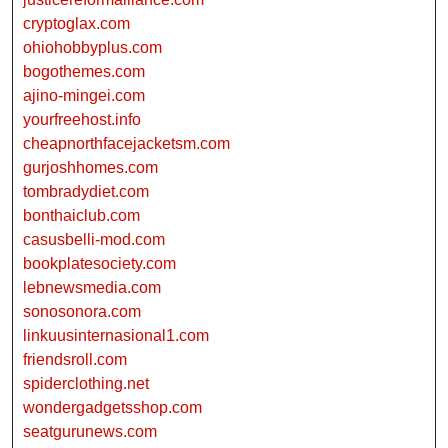
cryptoglax.com
ohiohobbyplus.com
bogothemes.com
ajino-mingei.com
yourfreehost.info
cheapnorthfacejacketsm.com
gurjoshhomes.com
tombradydiet.com
bonthaiclub.com
casusbelli-mod.com
bookplatesociety.com
lebnewsmedia.com
sonosonora.com
linkuusinternasional1.com
friendsroll.com
spiderclothing.net
wondergadgetsshop.com
seatgurunews.com