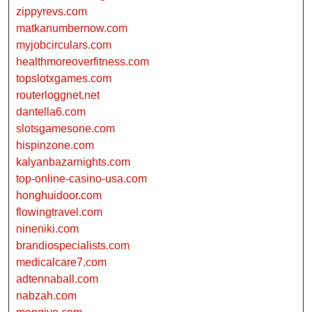
zippyrevs.com
matkanumbernow.com
myjobcirculars.com
healthmoreoverfitness.com
topslotxgames.com
routerloggnet.net
dantella6.com
slotsgamesone.com
hispinzone.com
kalyanbazarnights.com
top-online-casino-usa.com
honghuidoor.com
flowingtravel.com
nineniki.com
brandiospecialists.com
medicalcare7.com
adtennaball.com
nabzah.com