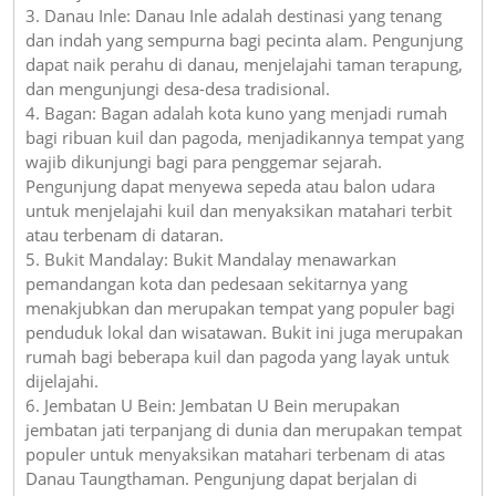
3. Danau Inle: Danau Inle adalah destinasi yang tenang
dan indah yang sempurna bagi pecinta alam. Pengunjung
dapat naik perahu di danau, menjelajahi taman terapung,
dan mengunjungi desa-desa tradisional.
4. Bagan: Bagan adalah kota kuno yang menjadi rumah
bagi ribuan kuil dan pagoda, menjadikannya tempat yang
wajib dikunjungi bagi para penggemar sejarah.
Pengunjung dapat menyewa sepeda atau balon udara
untuk menjelajahi kuil dan menyaksikan matahari terbit
atau terbenam di dataran.
5. Bukit Mandalay: Bukit Mandalay menawarkan
pemandangan kota dan pedesaan sekitarnya yang
menakjubkan dan merupakan tempat yang populer bagi
penduduk lokal dan wisatawan. Bukit ini juga merupakan
rumah bagi beberapa kuil dan pagoda yang layak untuk
dijelajahi.
6. Jembatan U Bein: Jembatan U Bein merupakan
jembatan jati terpanjang di dunia dan merupakan tempat
populer untuk menyaksikan matahari terbenam di atas
Danau Taungthaman. Pengunjung dapat berjalan di