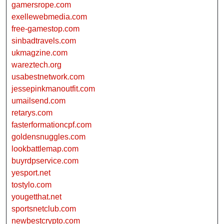
gamersrope.com
exellewebmedia.com
free-gamestop.com
sinbadtravels.com
ukmagzine.com
wareztech.org
usabestnetwork.com
jessepinkmanoutfit.com
umailsend.com
retarys.com
fasterformationcpf.com
goldensnuggles.com
lookbattlemap.com
buyrdpservice.com
yesport.net
tostylo.com
yougetthat.net
sportsnetclub.com
newbestcrypto.com