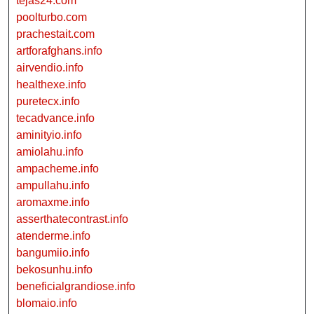
tejas24.com
poolturbo.com
prachestait.com
artforafghans.info
airvendio.info
healthexe.info
puretecx.info
tecadvance.info
aminityio.info
amiolahu.info
ampacheme.info
ampullahu.info
aromaxme.info
asserthatecontrast.info
atenderme.info
bangumiio.info
bekosunhu.info
beneficialgrandiose.info
blomaio.info