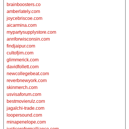
brainboosters.co
amberlately.com
joycebriscoe.com
aicarmina.com
mypartysupplystore.com
annforwisconsin.com
findjaipur.com
cultofjim.com
glimmerick.com
davidfollett.com
newcollegebeat.com
reverbnewyork.com
skinmerch.com
usvisaforum.com
bestmovierulz.com
jagalchi-trade.com
loopersound.com
minapenelope.com
justicereformalliance.com