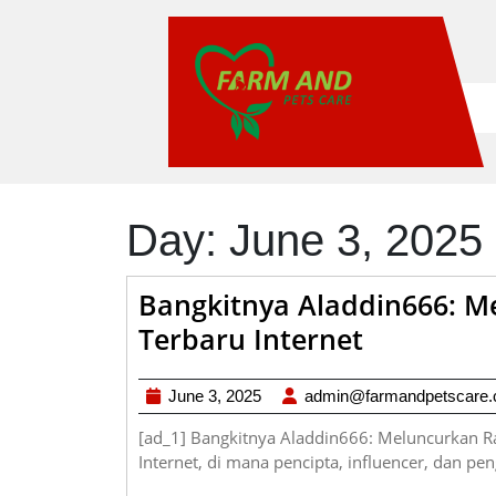
Skip
to
content
Day:
June 3, 2025
Bangkitnya Aladdin666: M
Bangkitn
Terbaru Internet
Aladdin66
June
Meluncur
June 3, 2025
admin@farmandpetscare
3,
Rahasia
[ad_1] Bangkitnya Aladdin666: Meluncurkan Rahasia Sensasi Terbaru Internet Dalam lanskap luas
2025
Internet, di mana pencipta, influencer, dan peng
Sensasi