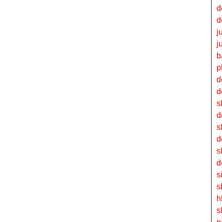
d
d
j
j
b
p
d
d
s
d
s
d
s
d
s
s
h
s