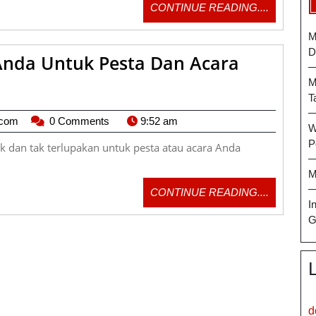
CONTIN
CONTINUE READING....
READING.
M
D
Anda Untuk Pesta Dan Acara
7:
M
T
admin@farmandpetscare.com
.com
0 Comments
9:52 am
W
P
M
CONTIN
CONTINUE READING....
I
READING.
G
d