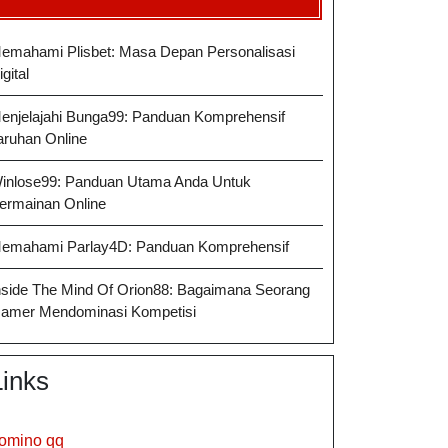
UE
...
emahami Plisbet: Masa Depan Personalisasi
igital
enjelajahi Bunga99: Panduan Komprehensif
aruhan Online
inlose99: Panduan Utama Anda Untuk
ermainan Online
emahami Parlay4D: Panduan Komprehensif
UE
nside The Mind Of Orion88: Bagaimana Seorang
...
amer Mendominasi Kompetisi
Links
omino qq