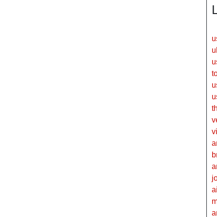
u
u
u
t
u
u
t
v
v
a
b
a
j
a
m
a