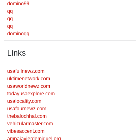
domino99
qq
qq
qq
dominoqq
Links
usafullnewz.com
uktimenetwork.com
usaworldnewz.com
todayusaexplore.com
usalocality.com
usafournewz.com
thebalochhal.com
vehicularmaster.com
vibesaccent.com
ampajavierdemiguel.org