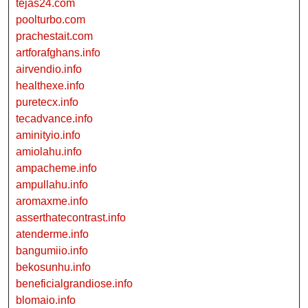
tejas24.com
poolturbo.com
prachestait.com
artforafghans.info
airvendio.info
healthexe.info
puretecx.info
tecadvance.info
aminityio.info
amiolahu.info
ampacheme.info
ampullahu.info
aromaxme.info
asserthatecontrast.info
atenderme.info
bangumiio.info
bekosunhu.info
beneficialgrandiose.info
blomaio.info