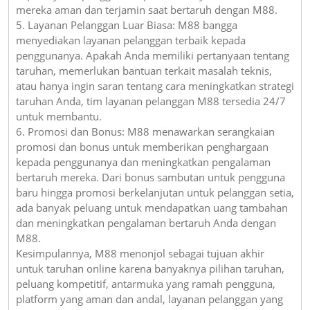
mereka aman dan terjamin saat bertaruh dengan M88.
5. Layanan Pelanggan Luar Biasa: M88 bangga
menyediakan layanan pelanggan terbaik kepada
penggunanya. Apakah Anda memiliki pertanyaan tentang
taruhan, memerlukan bantuan terkait masalah teknis,
atau hanya ingin saran tentang cara meningkatkan strategi
taruhan Anda, tim layanan pelanggan M88 tersedia 24/7
untuk membantu.
6. Promosi dan Bonus: M88 menawarkan serangkaian
promosi dan bonus untuk memberikan penghargaan
kepada penggunanya dan meningkatkan pengalaman
bertaruh mereka. Dari bonus sambutan untuk pengguna
baru hingga promosi berkelanjutan untuk pelanggan setia,
ada banyak peluang untuk mendapatkan uang tambahan
dan meningkatkan pengalaman bertaruh Anda dengan
M88.
Kesimpulannya, M88 menonjol sebagai tujuan akhir
untuk taruhan online karena banyaknya pilihan taruhan,
peluang kompetitif, antarmuka yang ramah pengguna,
platform yang aman dan andal, layanan pelanggan yang