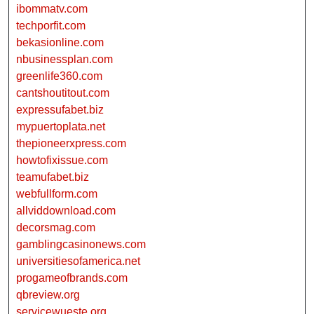
ibommatv.com
techporfit.com
bekasionline.com
nbusinessplan.com
greenlife360.com
cantshoutitout.com
expressufabet.biz
mypuertoplata.net
thepioneerxpress.com
howtofixissue.com
teamufabet.biz
webfullform.com
allviddownload.com
decorsmag.com
gamblingcasinonews.com
universitiesofamerica.net
progameofbrands.com
qbreview.org
servicewueste.org