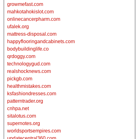
growmefast.com
mahkotahokislot.com
onlinecancerpharm.com
ufalek.org
mattress-disposal.com
happyflooringandcabinets.com
bodybuildinglife.co
qrdoggy.com
technologygud.com
realshocknews.com
pickgb.com
healthmistakes.com
ksfashiondresses.com
patterntrader.org
cnhpa.net
sitalotus.com
supernotes.org
worldsportsempires.com
updatecentral360.com