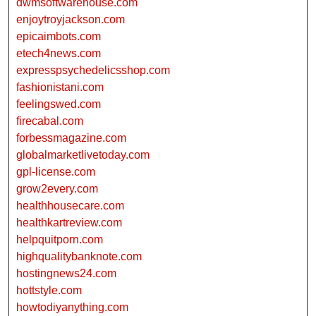
dwmsoftwarehouse.com
enjoytroyjackson.com
epicaimbots.com
etech4news.com
expresspsychedelicsshop.com
fashionistani.com
feelingswed.com
firecabal.com
forbessmagazine.com
globalmarketlivetoday.com
gpl-license.com
grow2every.com
healthhousecare.com
healthkartreview.com
helpquitporn.com
highqualitybanknote.com
hostingnews24.com
hottstyle.com
howtodiyanything.com