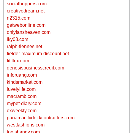
socialhoppers.com
creativedream.net
n2315.com
getwebonline.com
onlyfansheaven.com
lky08.com
ralph-fiennes.net
fielder-maximum-discount.net
fitfllex.com
genesisbusinesscredit.com
inforuang.com
kindsmarket.com
luvelylife.com
macramb.com
mypet-diary.com
oxweekly.com
panamacitydeckcontractors.com
westfashions.com
toolshandy.com