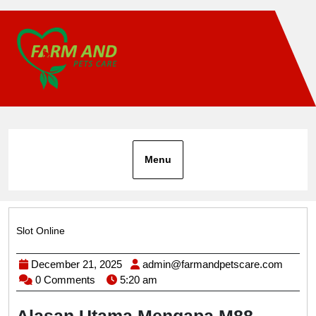
Skip
to
content
Menu
Slot Online
Category
December
admin
December 21, 2025
admin@farmandpetscare.com
21,
0 Comments
5:20 am
2025
Alasan Utama Mengapa M88