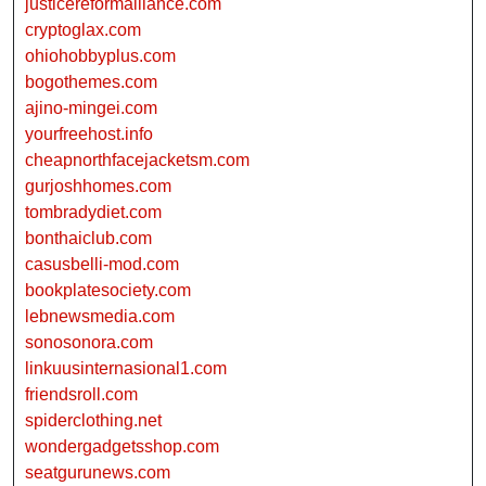
justicereformalliance.com
cryptoglax.com
ohiohobbyplus.com
bogothemes.com
ajino-mingei.com
yourfreehost.info
cheapnorthfacejacketsm.com
gurjoshhomes.com
tombradydiet.com
bonthaiclub.com
casusbelli-mod.com
bookplatesociety.com
lebnewsmedia.com
sonosonora.com
linkuusinternasional1.com
friendsroll.com
spiderclothing.net
wondergadgetsshop.com
seatgurunews.com