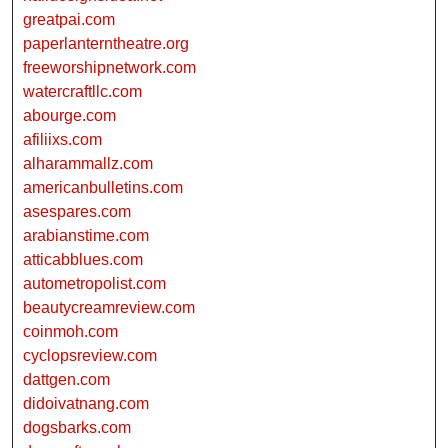
greatpai.com
paperlanterntheatre.org
freeworshipnetwork.com
watercraftllc.com
abourge.com
afiliixs.com
alharammallz.com
americanbulletins.com
asespares.com
arabianstime.com
atticabblues.com
autometropolist.com
beautycreamreview.com
coinmoh.com
cyclopsreview.com
dattgen.com
didoivatnang.com
dogsbarks.com