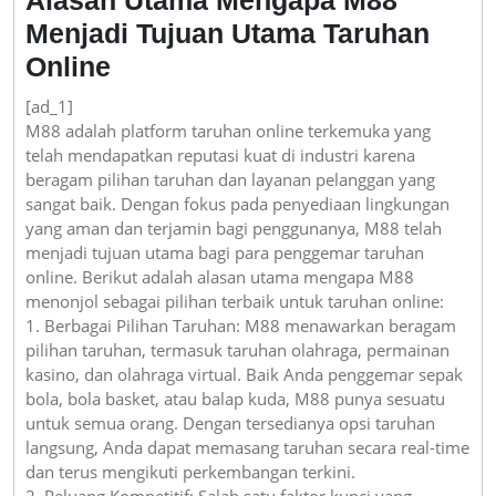
Menjadi Tujuan Utama Taruhan
Online
[ad_1]
M88 adalah platform taruhan online terkemuka yang
telah mendapatkan reputasi kuat di industri karena
beragam pilihan taruhan dan layanan pelanggan yang
sangat baik. Dengan fokus pada penyediaan lingkungan
yang aman dan terjamin bagi penggunanya, M88 telah
menjadi tujuan utama bagi para penggemar taruhan
online. Berikut adalah alasan utama mengapa M88
menonjol sebagai pilihan terbaik untuk taruhan online:
1. Berbagai Pilihan Taruhan: M88 menawarkan beragam
pilihan taruhan, termasuk taruhan olahraga, permainan
kasino, dan olahraga virtual. Baik Anda penggemar sepak
bola, bola basket, atau balap kuda, M88 punya sesuatu
untuk semua orang. Dengan tersedianya opsi taruhan
langsung, Anda dapat memasang taruhan secara real-time
dan terus mengikuti perkembangan terkini.
2. Peluang Kompetitif: Salah satu faktor kunci yang