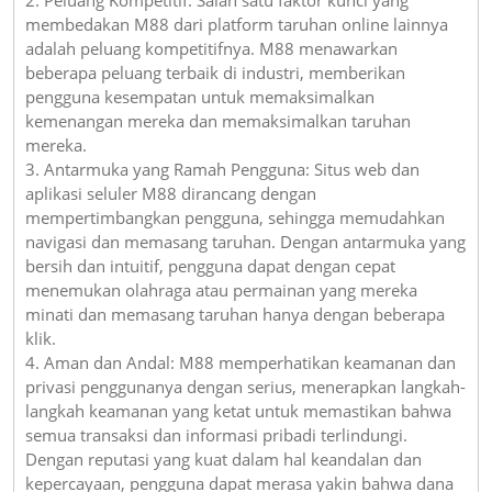
membedakan M88 dari platform taruhan online lainnya
adalah peluang kompetitifnya. M88 menawarkan
beberapa peluang terbaik di industri, memberikan
pengguna kesempatan untuk memaksimalkan
kemenangan mereka dan memaksimalkan taruhan
mereka.
3. Antarmuka yang Ramah Pengguna: Situs web dan
aplikasi seluler M88 dirancang dengan
mempertimbangkan pengguna, sehingga memudahkan
navigasi dan memasang taruhan. Dengan antarmuka yang
bersih dan intuitif, pengguna dapat dengan cepat
menemukan olahraga atau permainan yang mereka
minati dan memasang taruhan hanya dengan beberapa
klik.
4. Aman dan Andal: M88 memperhatikan keamanan dan
privasi penggunanya dengan serius, menerapkan langkah-
langkah keamanan yang ketat untuk memastikan bahwa
semua transaksi dan informasi pribadi terlindungi.
Dengan reputasi yang kuat dalam hal keandalan dan
kepercayaan, pengguna dapat merasa yakin bahwa dana