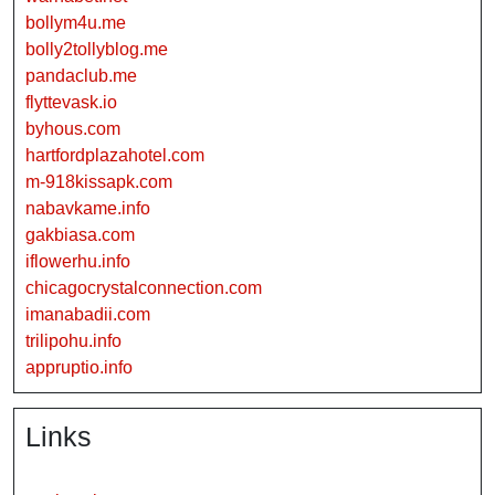
bollym4u.me
bolly2tollyblog.me
pandaclub.me
flyttevask.io
byhous.com
hartfordplazahotel.com
m-918kissapk.com
nabavkame.info
gakbiasa.com
iflowerhu.info
chicagocrystalconnection.com
imanabadii.com
trilipohu.info
appruptio.info
Links