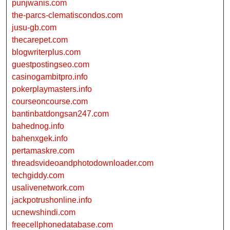
punjwanis.com
the-parcs-clematiscondos.com
jusu-gb.com
thecarepet.com
blogwriterplus.com
guestpostingseo.com
casinogambitpro.info
pokerplaymasters.info
courseoncourse.com
bantinbatdongsan247.com
bahednog.info
bahenxgek.info
pertamaskre.com
threadsvideoandphotodownloader.com
techgiddy.com
usalivenetwork.com
jackpotrushonline.info
ucnewshindi.com
freecellphonedatabase.com