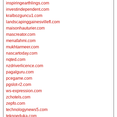
inspiringearthlings.com
investindependent.com
kralbozguncu1.com
landscapinggainesvillefl.com
maisonhauturier.com
mascreator.com
menafahmi.com
mukhtarmeer.com
nascartoday.com
nqted.com
nzdriverlicence.com
pagalguru.com
pcegame.com
pgslot-r2.com
ws-expression.com
zchotels.com
zepfo.com
technologynews5.com
teknoeduka.com