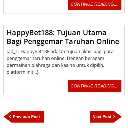
Tinjauan
CON
CONTINUE READING....
Komprehensif
READ
HappyBet188: Tujuan Utama
Ha
Bagi Penggemar Taruhan Online
Tu
[ad_1] HappyBet188 adalah tujuan akhir bagi para
U
penggemar taruhan online. Dengan beragam
Ba
permainan olahraga dan kasino untuk dipilih,
platform ini{...}
Pe
Ta
CON
CONTINUE READING....
On
READ
Post
Previous
Next
Previous Post
Next Post
navigation
Post
Post