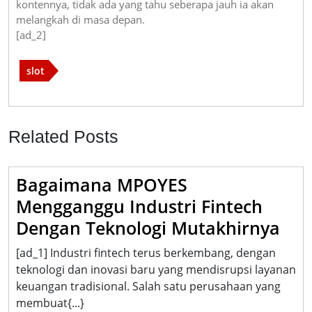
kontennya, tidak ada yang tahu seberapa jauh ia akan
melangkah di masa depan.
[ad_2]
slot
Related Posts
Bagaimana MPOYES
Mengganggu Industri Fintech
Bag
Dengan Teknologi Mutakhirnya
MP
[ad_1] Industri fintech terus berkembang, dengan
Men
teknologi dan inovasi baru yang mendisrupsi layanan
Ind
keuangan tradisional. Salah satu perusahaan yang
membuat{...}
Fin