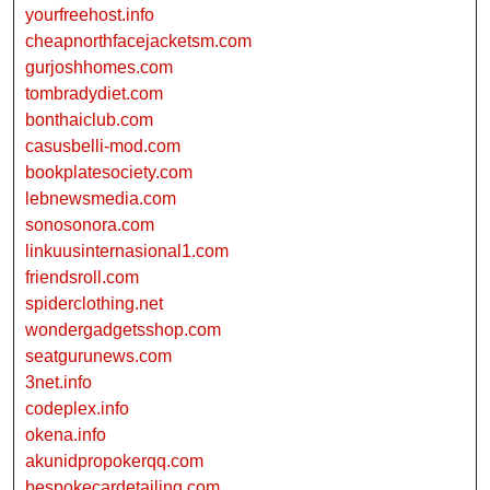
yourfreehost.info
cheapnorthfacejacketsm.com
gurjoshhomes.com
tombradydiet.com
bonthaiclub.com
casusbelli-mod.com
bookplatesociety.com
lebnewsmedia.com
sonosonora.com
linkuusinternasional1.com
friendsroll.com
spiderclothing.net
wondergadgetsshop.com
seatgurunews.com
3net.info
codeplex.info
okena.info
akunidpropokerqq.com
bespokecardetailing.com