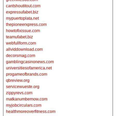
cantshoutitout.com
expressufabet.biz
mypuertoplata.net
thepioneerxpress.com
howtofixissue.com
teamufabet.biz
webfullform.com
allviddownload.com
decorsmag.com
gamblingcasinonews.com
universitiesofamerica.net
progameofbrands.com
qbreview.org
servicewueste.org
zippyrevs.com
matkanumbernow.com
myjobcirculars.com
healthmoreoverfitness.com