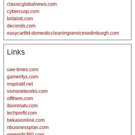
classicglobalnews.com
cybercusp.com
britaintt.com
deconds.com
easycartltd-domesticcleaningservicesedinburgh.com
Links
uae-times.com
gamerifys.com
inspiratif.net
vsmsnetworks.com
offthem.com
ibommatv.com
techporfit.com
bekasionline.com
nbusinessplan.com
greenlife360.com