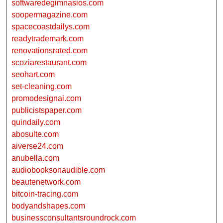
softwaredegimnasios.com
soopermagazine.com
spacecoastdailys.com
readytrademark.com
renovationsrated.com
scoziarestaurant.com
seohart.com
set-cleaning.com
promodesignai.com
publicistspaper.com
quindaily.com
abosulte.com
aiverse24.com
anubella.com
audiobooksonaudible.com
beautenetwork.com
bitcoin-tracing.com
bodyandshapes.com
businessconsultantsroundrock.com