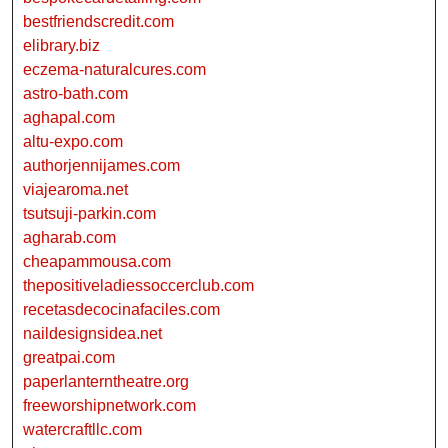
bestfriendscredit.com
elibrary.biz
eczema-naturalcures.com
astro-bath.com
aghapal.com
altu-expo.com
authorjennijames.com
viajearoma.net
tsutsuji-parkin.com
agharab.com
cheapammousa.com
thepositiveladiessoccerclub.com
recetasdecocinafaciles.com
naildesignsidea.net
greatpai.com
paperlanterntheatre.org
freeworshipnetwork.com
watercraftllc.com