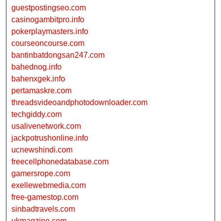
guestpostingseo.com
casinogambitpro.info
pokerplaymasters.info
courseoncourse.com
bantinbatdongsan247.com
bahednog.info
bahenxgek.info
pertamaskre.com
threadsvideoandphotodownloader.com
techgiddy.com
usalivenetwork.com
jackpotrushonline.info
ucnewshindi.com
freecellphonedatabase.com
gamersrope.com
exellewebmedia.com
free-gamestop.com
sinbadtravels.com
ukmagzine.com