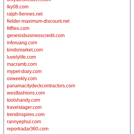
lky08.com
ralph-fiennes.net
fielder-maximum-discount.net
fitfllex.com
genesisbusinesscredit.com
inforuang.com
kindsmarket.com
luvelylife.com
macramb.com
mypet-diary.com
oxweekly.com
panamacitydeckcontractors.com
westfashions.com
toolshandy.com
travelstager.com
trendinspires.com
rannyephul.com
reportradar360.com