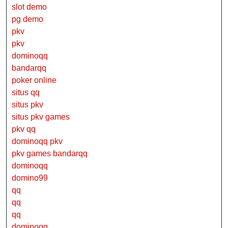
slot demo
pg demo
pkv
pkv
dominoqq
bandarqq
poker online
situs qq
situs pkv
situs pkv games
pkv qq
dominoqq pkv
pkv games bandarqq
dominoqq
domino99
qq
qq
qq
dominoqq