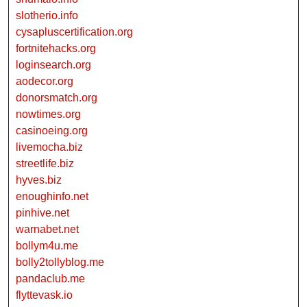
slotherio.info
cysapluscertification.org
fortnitehacks.org
loginsearch.org
aodecor.org
donorsmatch.org
nowtimes.org
casinoeing.org
livemocha.biz
streetlife.biz
hyves.biz
enoughinfo.net
pinhive.net
warnabet.net
bollym4u.me
bolly2tollyblog.me
pandaclub.me
flyttevask.io