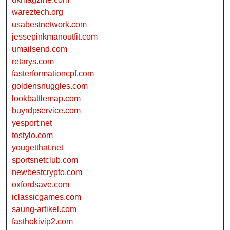
wareztech.org
usabestnetwork.com
jessepinkmanoutfit.com
umailsend.com
retarys.com
fasterformationcpf.com
goldensnuggles.com
lookbattlemap.com
buyrdpservice.com
yesport.net
tostylo.com
yougetthat.net
sportsnetclub.com
newbestcrypto.com
oxfordsave.com
iclassicgames.com
saung-artikel.com
fasthokivip2.com