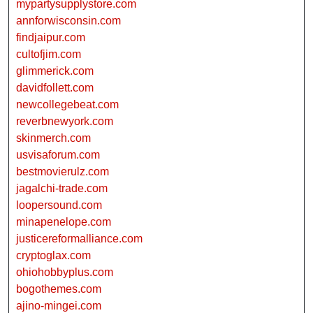
mypartysupplystore.com
annforwisconsin.com
findjaipur.com
cultofjim.com
glimmerick.com
davidfollett.com
newcollegebeat.com
reverbnewyork.com
skinmerch.com
usvisaforum.com
bestmovierulz.com
jagalchi-trade.com
loopersound.com
minapenelope.com
justicereformalliance.com
cryptoglax.com
ohiohobbyplus.com
bogothemes.com
ajino-mingei.com