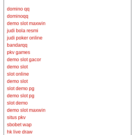
domino qq
dominoqq
demo slot maxwin
judi bola resmi
judi poker online
bandarqq
pkv games
demo slot gacor
demo slot
slot online
demo slot
slot demo pg
demo slot pg
slot demo
demo slot maxwin
situs pkv
sbobet wap
hk live draw