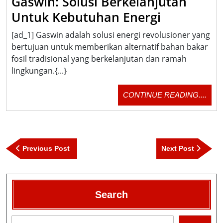
Gaswin: Solusi Berkelanjutan
Gaswin:
Untuk Kebutuhan Energi
Solusi
[ad_1] Gaswin adalah solusi energi revolusioner yang
Berkelanj
bertujuan untuk memberikan alternatif bahan bakar
Untuk
fosil tradisional yang berkelanjutan dan ramah
lingkungan.{...}
Kebutuha
Energi
CON
CONTINUE READING....
READ
Post
Previous
Next
Previous Post
Next Post
navigation
Post
Post
Search