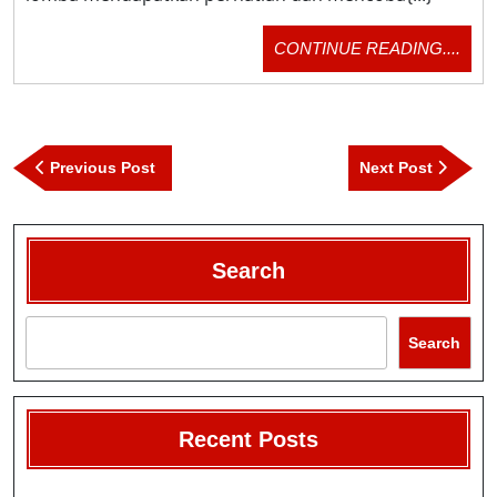
Bolago88
Menghebo
CON
CONTINUE READING....
Internet
READ
Post
Previous
Next
Previous Post
Next Post
navigation
Post
Post
Search
Search
Recent Posts