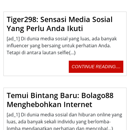
Dengan
Citibet88
Tiger298: Sensasi Media Sosial
Tiger298:
Yang Perlu Anda Ikuti
Sensasi
[ad_1] Di dunia media sosial yang luas, ada banyak
Media
influencer yang bersaing untuk perhatian Anda.
Sosial
Tetapi di antara lautan selfie{...}
Yang
CON
CONTINUE READING....
Perlu
READ
Anda
Ikuti
Temui Bintang Baru: Bolago88
Temui
Menghebohkan Internet
Bintang
[ad_1] Di dunia media sosial dan hiburan online yang
Baru:
luas, ada banyak sekali individu yang berlomba-
lomba mendapatkan perhatian dan mencoba{...}