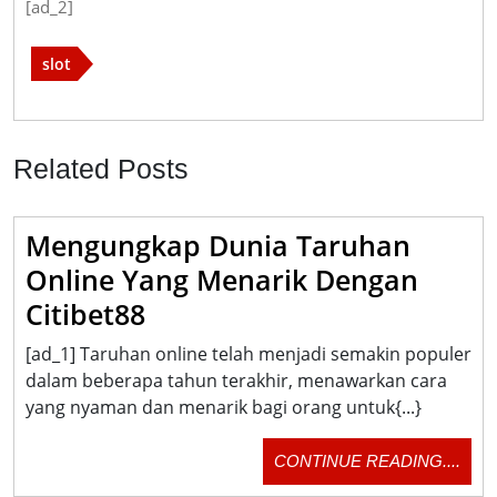
[ad_2]
slot
Related Posts
Mengungkap Dunia Taruhan
Online Yang Menarik Dengan
Mengungkap
Citibet88
Dunia
[ad_1] Taruhan online telah menjadi semakin populer
Taruhan
dalam beberapa tahun terakhir, menawarkan cara
Online
yang nyaman dan menarik bagi orang untuk{...}
Yang
CON
CONTINUE READING....
Menarik
READ