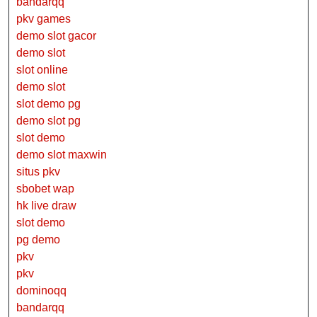
bandarqq
pkv games
demo slot gacor
demo slot
slot online
demo slot
slot demo pg
demo slot pg
slot demo
demo slot maxwin
situs pkv
sbobet wap
hk live draw
slot demo
pg demo
pkv
pkv
dominoqq
bandarqq