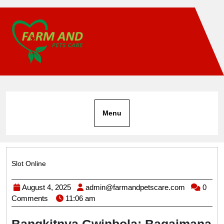
Skip
to
content
Menu
Slot Online
Category
August
admin@far
August 4, 2025
admin@farmandpetscare.com
0
4,
Comments
11:06 am
2025
Bangkitnya Gwinbola: Bagaimana