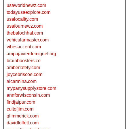
usaworldnewz.com
todayusaexplore.com
usalocality.com
usafournewz.com
thebalochhal.com
vehicularmaster.com
vibesaccent.com
ampajavierdemiguel.org
brainboosters.co
amberlately.com
joycebriscoe.com
aicarmina.com
mypartysupplystore.com
annforwisconsin.com
findjaipur.com
cultofjim.com
glimmerick.com
davidfollett.com