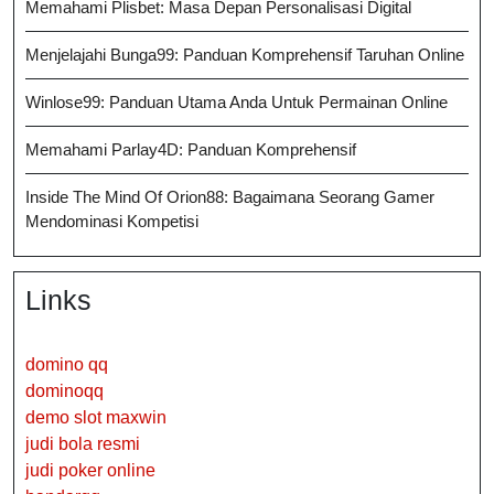
Memahami Plisbet: Masa Depan Personalisasi Digital
Menjelajahi Bunga99: Panduan Komprehensif Taruhan Online
Winlose99: Panduan Utama Anda Untuk Permainan Online
Memahami Parlay4D: Panduan Komprehensif
Inside The Mind Of Orion88: Bagaimana Seorang Gamer
Mendominasi Kompetisi
Links
domino qq
dominoqq
demo slot maxwin
judi bola resmi
judi poker online