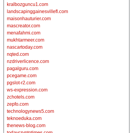
kralbozguncu1.com
landscapinggainesvillefl.com
maisonhauturier.com
mascreator.com
menafahmi.com
mukhtarmeer.com
nascartoday.com
nqted.com
nzdriverlicence.com
pagalguru.com
pcegame.com
pgslot-r2.com
ws-expression.com
zchotels.com
zepfo.com
technologynews5.com
teknoeduka.com
thenews-blog.com
todaycryptotimes.com