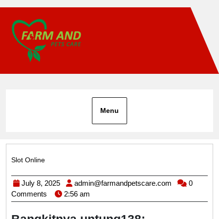
Skip
to
content
Menu
Slot Online
Category
July
admin@farma
July 8, 2025
admin@farmandpetscare.com
0
8,
Comments
2:56 am
2025
Bangkitnya untung138: