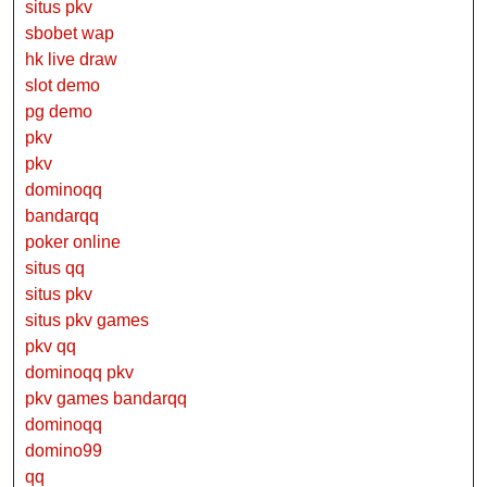
situs pkv
sbobet wap
hk live draw
slot demo
pg demo
pkv
pkv
dominoqq
bandarqq
poker online
situs qq
situs pkv
situs pkv games
pkv qq
dominoqq pkv
pkv games bandarqq
dominoqq
domino99
qq