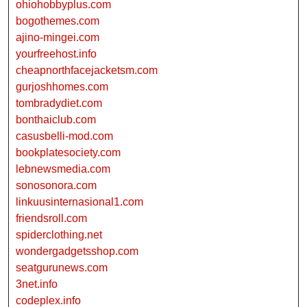
ohiohobbyplus.com
bogothemes.com
ajino-mingei.com
yourfreehost.info
cheapnorthfacejacketsm.com
gurjoshhomes.com
tombradydiet.com
bonthaiclub.com
casusbelli-mod.com
bookplatesociety.com
lebnewsmedia.com
sonosonora.com
linkuusinternasional1.com
friendsroll.com
spiderclothing.net
wondergadgetsshop.com
seatgurunews.com
3net.info
codeplex.info