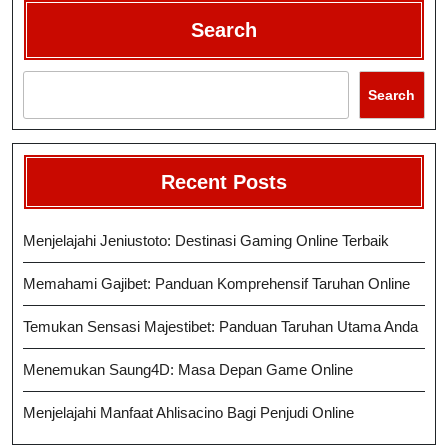
Search
Search
Recent Posts
Menjelajahi Jeniustoto: Destinasi Gaming Online Terbaik
Memahami Gajibet: Panduan Komprehensif Taruhan Online
Temukan Sensasi Majestibet: Panduan Taruhan Utama Anda
Menemukan Saung4D: Masa Depan Game Online
Menjelajahi Manfaat Ahlisacino Bagi Penjudi Online