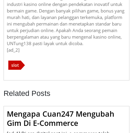
industri kasino online dengan pendekatan inovatif untuk
bermain game. Dengan banyak pilihan game, bonus yang
murah hati, dan layanan pelanggan terkemuka, platform
ini mengubah permainan dan menetapkan standar baru
untuk perjudian online. Apakah Anda seorang pemain
berpengalaman atau yang baru mengenal kasino online,
UNTung138 pasti layak untuk dicoba.
[ad_2]
slot
Related Posts
Mengapa Cuan247 Mengubah
Mengapa
Gim Di E-Commerce
Cuan247