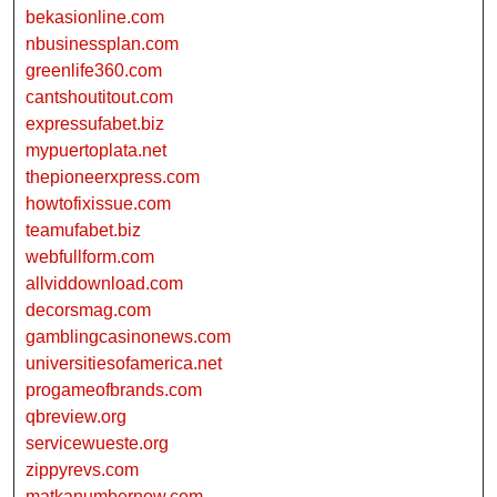
bekasionline.com
nbusinessplan.com
greenlife360.com
cantshoutitout.com
expressufabet.biz
mypuertoplata.net
thepioneerxpress.com
howtofixissue.com
teamufabet.biz
webfullform.com
allviddownload.com
decorsmag.com
gamblingcasinonews.com
universitiesofamerica.net
progameofbrands.com
qbreview.org
servicewueste.org
zippyrevs.com
matkanumbernow.com