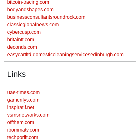
bitcoin-tracing.com
bodyandshapes.com
businessconsultantsroundrock.com
classicglobalnews.com
cybercusp.com
britaintt.com
deconds.com
easycartltd-domesticcleaningservicesedinburgh.com
Links
uae-times.com
gamerifys.com
inspiratif.net
vsmsnetworks.com
offthem.com
ibommatv.com
techporfit.com