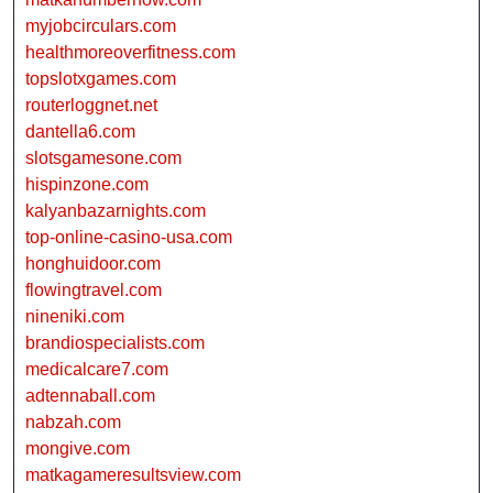
myjobcirculars.com
healthmoreoverfitness.com
topslotxgames.com
routerloggnet.net
dantella6.com
slotsgamesone.com
hispinzone.com
kalyanbazarnights.com
top-online-casino-usa.com
honghuidoor.com
flowingtravel.com
nineniki.com
brandiospecialists.com
medicalcare7.com
adtennaball.com
nabzah.com
mongive.com
matkagameresultsview.com