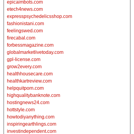
epicaimbots.com
etech4news.com
expresspsychedelicsshop.com
fashionistani.com
feelingswed.com
firecabal.com
forbessmagazine.com
globalmarketlivetoday.com
gpl-license.com
grow2every.com
healthhousecare.com
healthkartreview.com
helpquitporn.com
highqualitybanknote.com
hostingnews24.com
hottstyle.com
howtodiyanything.com
inspiringearthlings.com
investindependent.com