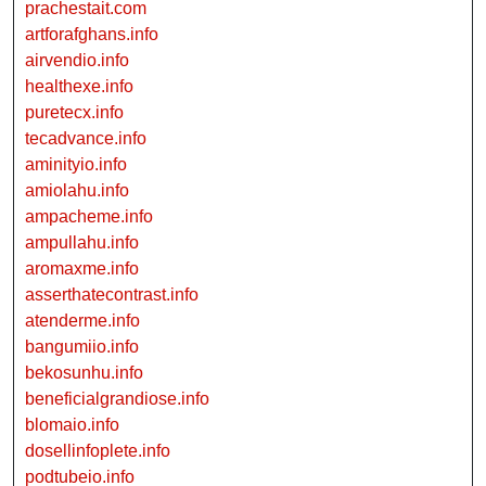
prachestait.com
artforafghans.info
airvendio.info
healthexe.info
puretecx.info
tecadvance.info
aminityio.info
amiolahu.info
ampacheme.info
ampullahu.info
aromaxme.info
asserthatecontrast.info
atenderme.info
bangumiio.info
bekosunhu.info
beneficialgrandiose.info
blomaio.info
dosellinfoplete.info
podtubeio.info