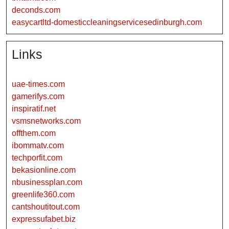
deconds.com
easycartltd-domesticcleaningservicesedinburgh.com
Links
uae-times.com
gamerifys.com
inspiratif.net
vsmsnetworks.com
offthem.com
ibommatv.com
techporfit.com
bekasionline.com
nbusinessplan.com
greenlife360.com
cantshoutitout.com
expressufabet.biz