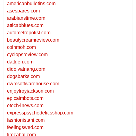
americanbulletins.com
asespares.com
arabianstime.com
atticabblues.com
autometropolist.com
beautycreamreview.com
coinmoh.com
cyclopsreview.com
dattgen.com
didoivatnang.com
dogsbarks.com
dwmsoftwarehouse.com
enjoytroyjackson.com
epicaimbots.com
etech4news.com
expresspsychedelicsshop.com
fashionistani.com
feelingswed.com
firecabal.com