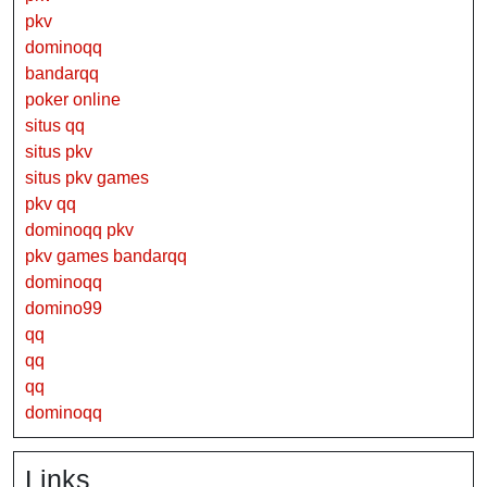
pkv
dominoqq
bandarqq
poker online
situs qq
situs pkv
situs pkv games
pkv qq
dominoqq pkv
pkv games bandarqq
dominoqq
domino99
qq
qq
qq
dominoqq
Links