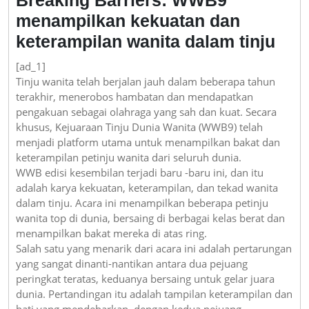
menampilkan kekuatan dan
keterampilan wanita dalam tinju
[ad_1]
Tinju wanita telah berjalan jauh dalam beberapa tahun
terakhir, menerobos hambatan dan mendapatkan
pengakuan sebagai olahraga yang sah dan kuat. Secara
khusus, Kejuaraan Tinju Dunia Wanita (WWB9) telah
menjadi platform utama untuk menampilkan bakat dan
keterampilan petinju wanita dari seluruh dunia.
WWB edisi kesembilan terjadi baru -baru ini, dan itu
adalah karya kekuatan, keterampilan, dan tekad wanita
dalam tinju. Acara ini menampilkan beberapa petinju
wanita top di dunia, bersaing di berbagai kelas berat dan
menampilkan bakat mereka di atas ring.
Salah satu yang menarik dari acara ini adalah pertarungan
yang sangat dinanti-nantikan antara dua pejuang
peringkat teratas, keduanya bersaing untuk gelar juara
dunia. Pertandingan itu adalah tampilan keterampilan dan
hati yang mendebarkan, dengan kedua pejuang