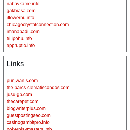
nabavkame.info
gakbiasa.com
iflowerhu.info
chicagocrystalconnection.com
imanabadii.com
trilipohu.info
appruptio.info
Links
punjwanis.com
the-parcs-clematiscondos.com
jusu-gb.com
thecarepet.com
blogwriterplus.com
guestpostingseo.com
casinogambitpro.info
pokerplaymasters.info