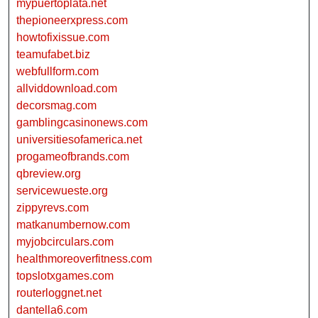
mypuertoplata.net
thepioneerxpress.com
howtofixissue.com
teamufabet.biz
webfullform.com
allviddownload.com
decorsmag.com
gamblingcasinonews.com
universitiesofamerica.net
progameofbrands.com
qbreview.org
servicewueste.org
zippyrevs.com
matkanumbernow.com
myjobcirculars.com
healthmoreoverfitness.com
topslotxgames.com
routerloggnet.net
dantella6.com