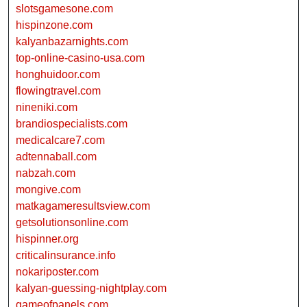
slotsgamesone.com
hispinzone.com
kalyanbazarnights.com
top-online-casino-usa.com
honghuidoor.com
flowingtravel.com
nineniki.com
brandiospecialists.com
medicalcare7.com
adtennaball.com
nabzah.com
mongive.com
matkagameresultsview.com
getsolutionsonline.com
hispinner.org
criticalinsurance.info
nokariposter.com
kalyan-guessing-nightplay.com
gameofpanels.com