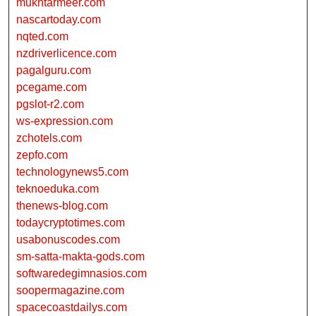
mukhtarmeer.com
nascartoday.com
nqted.com
nzdriverlicence.com
pagalguru.com
pcegame.com
pgslot-r2.com
ws-expression.com
zchotels.com
zepfo.com
technologynews5.com
teknoeduka.com
thenews-blog.com
todaycryptotimes.com
usabonuscodes.com
sm-satta-makta-gods.com
softwaredegimnasios.com
soopermagazine.com
spacecoastdailys.com