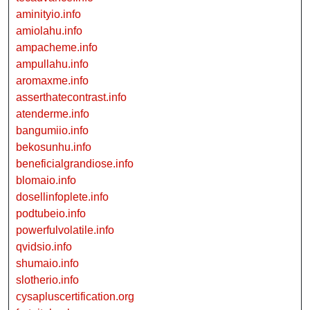
aminityio.info
amiolahu.info
ampacheme.info
ampullahu.info
aromaxme.info
asserthatecontrast.info
atenderme.info
bangumiio.info
bekosunhu.info
beneficialgrandiose.info
blomaio.info
dosellinfoplete.info
podtubeio.info
powerfulvolatile.info
qvidsio.info
shumaio.info
slotherio.info
cysapluscertification.org