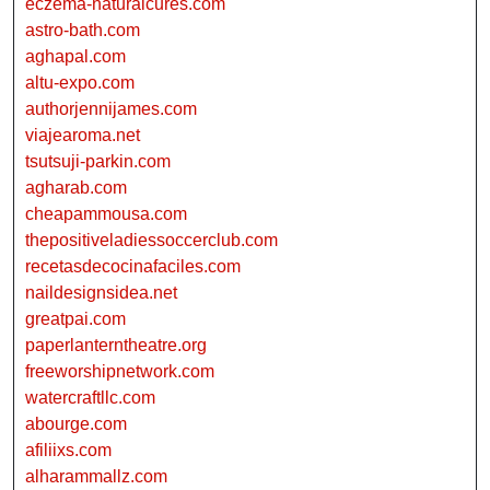
eczema-naturalcures.com
astro-bath.com
aghapal.com
altu-expo.com
authorjennijames.com
viajearoma.net
tsutsuji-parkin.com
agharab.com
cheapammousa.com
thepositiveladiessoccerclub.com
recetasdecocinafaciles.com
naildesignsidea.net
greatpai.com
paperlanterntheatre.org
freeworshipnetwork.com
watercraftllc.com
abourge.com
afiliixs.com
alharammallz.com