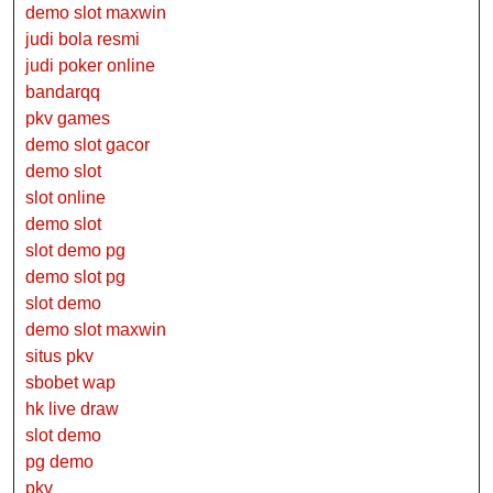
demo slot maxwin
judi bola resmi
judi poker online
bandarqq
pkv games
demo slot gacor
demo slot
slot online
demo slot
slot demo pg
demo slot pg
slot demo
demo slot maxwin
situs pkv
sbobet wap
hk live draw
slot demo
pg demo
pkv