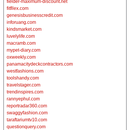
fielder-maximum-discount.net
fitfllex.com
genesisbusinesscredit.com
inforuang.com
kindsmarket.com
luvelylife.com
macramb.com
mypet-diary.com
oxweekly.com
panamacitydeckcontractors.com
westfashions.com
toolshandy.com
travelstager.com
trendinspires.com
rannyephul.com
reportradar360.com
swaggyfashion.com
taraftariumtv10.com
questionquery.com