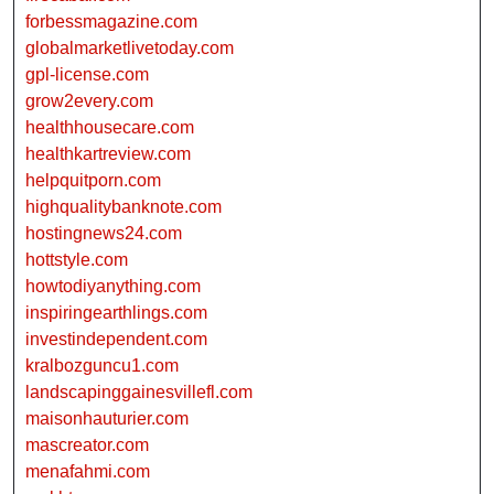
forbessmagazine.com
globalmarketlivetoday.com
gpl-license.com
grow2every.com
healthhousecare.com
healthkartreview.com
helpquitporn.com
highqualitybanknote.com
hostingnews24.com
hottstyle.com
howtodiyanything.com
inspiringearthlings.com
investindependent.com
kralbozguncu1.com
landscapinggainesvillefl.com
maisonhauturier.com
mascreator.com
menafahmi.com