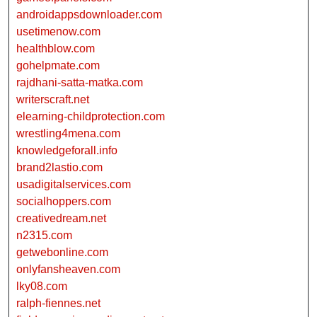
androidappsdownloader.com
usetimenow.com
healthblow.com
gohelpmate.com
rajdhani-satta-matka.com
writerscraft.net
elearning-childprotection.com
wrestling4mena.com
knowledgeforall.info
brand2lastio.com
usadigitalservices.com
socialhoppers.com
creativedream.net
n2315.com
getwebonline.com
onlyfansheaven.com
lky08.com
ralph-fiennes.net