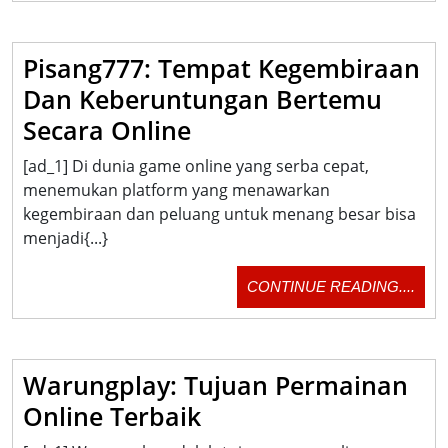
Pisang777: Tempat Kegembiraan
Dan Keberuntungan Bertemu
Pisang777:
Secara Online
Tempat
[ad_1] Di dunia game online yang serba cepat,
Kegembiraan
menemukan platform yang menawarkan
Dan
kegembiraan dan peluang untuk menang besar bisa
menjadi{...}
Keberuntungan
Bertemu
CON
CONTINUE READING....
Secara
READ
Online
Warungplay: Tujuan Permainan
Warungplay:
Online Terbaik
Tujuan