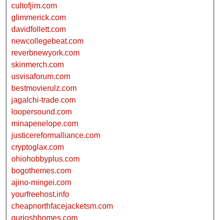
cultofjim.com
glimmerick.com
davidfollett.com
newcollegebeat.com
reverbnewyork.com
skinmerch.com
usvisaforum.com
bestmovierulz.com
jagalchi-trade.com
loopersound.com
minapenelope.com
justicereformalliance.com
cryptoglax.com
ohiohobbyplus.com
bogothemes.com
ajino-mingei.com
yourfreehost.info
cheapnorthfacejacketsm.com
gurjoshhomes.com