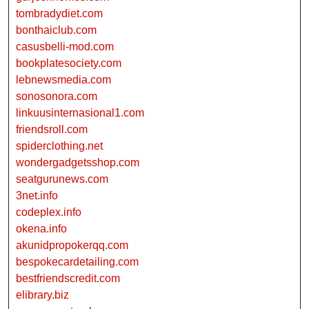
tombradydiet.com
bonthaiclub.com
casusbelli-mod.com
bookplatesociety.com
lebnewsmedia.com
sonosonora.com
linkuusinternasional1.com
friendsroll.com
spiderclothing.net
wondergadgetsshop.com
seatgurunews.com
3net.info
codeplex.info
okena.info
akunidpropokerqq.com
bespokecardetailing.com
bestfriendscredit.com
elibrary.biz