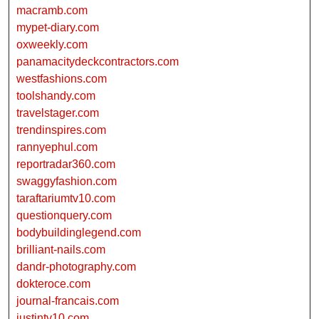
macramb.com
mypet-diary.com
oxweekly.com
panamacitydeckcontractors.com
westfashions.com
toolshandy.com
travelstager.com
trendinspires.com
rannyephul.com
reportradar360.com
swaggyfashion.com
taraftariumtv10.com
questionquery.com
bodybuildinglegend.com
brilliant-nails.com
dandr-photography.com
dokteroce.com
journal-francais.com
justintv10.com