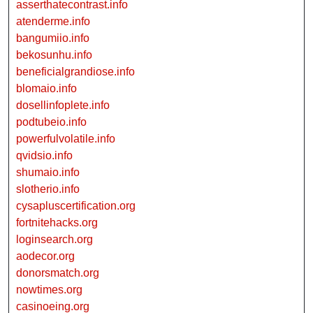
asserthatecontrast.info
atenderme.info
bangumiio.info
bekosunhu.info
beneficialgrandiose.info
blomaio.info
dosellinfoplete.info
podtubeio.info
powerfulvolatile.info
qvidsio.info
shumaio.info
slotherio.info
cysapluscertification.org
fortnitehacks.org
loginsearch.org
aodecor.org
donorsmatch.org
nowtimes.org
casinoeing.org