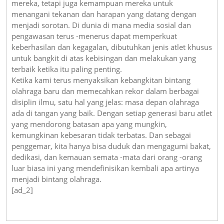
mereka, tetapi juga kemampuan mereka untuk
menangani tekanan dan harapan yang datang dengan
menjadi sorotan. Di dunia di mana media sosial dan
pengawasan terus -menerus dapat memperkuat
keberhasilan dan kegagalan, dibutuhkan jenis atlet khusus
untuk bangkit di atas kebisingan dan melakukan yang
terbaik ketika itu paling penting.
Ketika kami terus menyaksikan kebangkitan bintang
olahraga baru dan memecahkan rekor dalam berbagai
disiplin ilmu, satu hal yang jelas: masa depan olahraga
ada di tangan yang baik. Dengan setiap generasi baru atlet
yang mendorong batasan apa yang mungkin,
kemungkinan kebesaran tidak terbatas. Dan sebagai
penggemar, kita hanya bisa duduk dan mengagumi bakat,
dedikasi, dan kemauan semata -mata dari orang -orang
luar biasa ini yang mendefinisikan kembali apa artinya
menjadi bintang olahraga.
[ad_2]