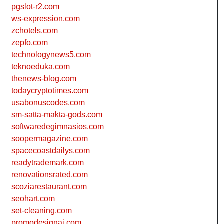
pgslot-r2.com
ws-expression.com
zchotels.com
zepfo.com
technologynews5.com
teknoeduka.com
thenews-blog.com
todaycryptotimes.com
usabonuscodes.com
sm-satta-makta-gods.com
softwaredegimnasios.com
soopermagazine.com
spacecoastdailys.com
readytrademark.com
renovationsrated.com
scoziarestaurant.com
seohart.com
set-cleaning.com
promodesignai.com