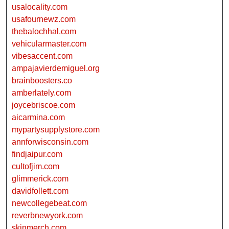
usalocality.com
usafournewz.com
thebalochhal.com
vehicularmaster.com
vibesaccent.com
ampajavierdemiguel.org
brainboosters.co
amberlately.com
joycebriscoe.com
aicarmina.com
mypartysupplystore.com
annforwisconsin.com
findjaipur.com
cultofjim.com
glimmerick.com
davidfollett.com
newcollegebeat.com
reverbnewyork.com
skinmerch.com