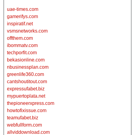
uae-times.com
gamerifys.com
inspiratif.net
vsmsnetworks.com
offthem.com
ibommatv.com
techporfit.com
bekasionline.com
nbusinessplan.com
greenlife360.com
cantshoutitout.com
expressufabet.biz
mypuertoplata.net
thepioneerxpress.com
howtofixissue.com
teamufabet.biz
webfullform.com
allviddownload.com