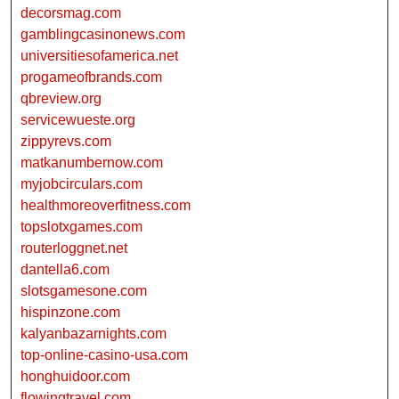
decorsmag.com
gamblingcasinonews.com
universitiesofamerica.net
progameofbrands.com
qbreview.org
servicewueste.org
zippyrevs.com
matkanumbernow.com
myjobcirculars.com
healthmoreoverfitness.com
topslotxgames.com
routerloggnet.net
dantella6.com
slotsgamesone.com
hispinzone.com
kalyanbazarnights.com
top-online-casino-usa.com
honghuidoor.com
flowingtravel.com