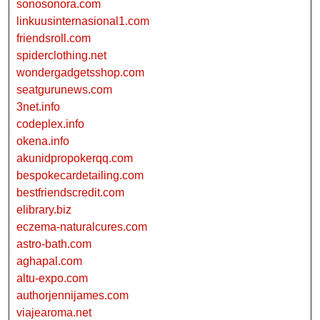
sonosonora.com
linkuusinternasional1.com
friendsroll.com
spiderclothing.net
wondergadgetsshop.com
seatgurunews.com
3net.info
codeplex.info
okena.info
akunidpropokerqq.com
bespokecardetailing.com
bestfriendscredit.com
elibrary.biz
eczema-naturalcures.com
astro-bath.com
aghapal.com
altu-expo.com
authorjennijames.com
viajearoma.net