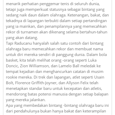
menarik perhatian penggemar tenis di seluruh dunia,
tetapi juga memperkuat statusnya sebagai bintang yang
sedang naik daun dalam olahraga. Ketenangan, bakat, dan
tekadnya di lapangan terbukti dalam setiap pertandingan
yang ia mainkan, dan penampilannya yang memecahkan
rekor di turnamen akan dikenang selama bertahun-tahun
yang akan datang.
Tapi Raducanu hanyalah salah satu contoh dari bintang
olahraga baru memecahkan rekor dan membuat nama
untuk diri mereka sendiri di panggung dunia. Dalam bola
basket, kita telah melihat orang -orang seperti Luka
Doncic, Zion Williamson, dan Lamelo Ball meledak ke
tempat kejadian dan menghancurkan catatan di musim
rookie mereka. Di trek dan lapangan, atlet seperti Usain
Bolt, Florence Griffith-Joyner, dan Allyson Felix telah
menetapkan standar baru untuk kecepatan dan atletis,
mendorong batas potensi manusia dengan setiap balapan
yang mereka jalankan.
Apa yang membedakan bintang -bintang olahraga baru ini
dari pendahulunya bukan hanya bakat dan keterampilan