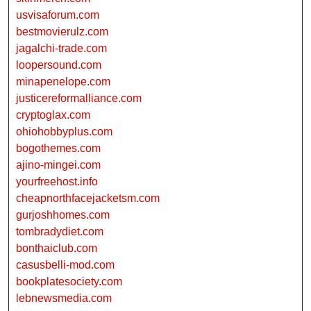
usvisaforum.com
bestmovierulz.com
jagalchi-trade.com
loopersound.com
minapenelope.com
justicereformalliance.com
cryptoglax.com
ohiohobbyplus.com
bogothemes.com
ajino-mingei.com
yourfreehost.info
cheapnorthfacejacketsm.com
gurjoshhomes.com
tombradydiet.com
bonthaiclub.com
casusbelli-mod.com
bookplatesociety.com
lebnewsmedia.com