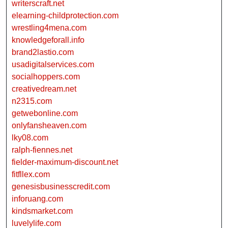
writerscraft.net
elearning-childprotection.com
wrestling4mena.com
knowledgeforall.info
brand2lastio.com
usadigitalservices.com
socialhoppers.com
creativedream.net
n2315.com
getwebonline.com
onlyfansheaven.com
lky08.com
ralph-fiennes.net
fielder-maximum-discount.net
fitfllex.com
genesisbusinesscredit.com
inforuang.com
kindsmarket.com
luvelylife.com