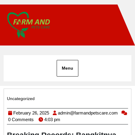
Skip
to
content
Menu
Uncategorized
Category
February
admin@
February 26, 2025
admin@farmandpetscare.com
26,
0 Comments
4:03 pm
2025
Breaking Records: Bangkitnya