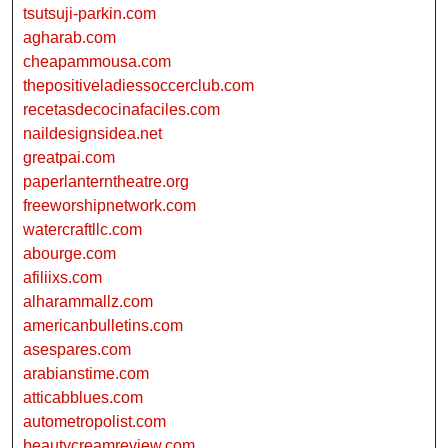
tsutsuji-parkin.com
agharab.com
cheapammousa.com
thepositiveladiessoccerclub.com
recetasdecocinafaciles.com
naildesignsidea.net
greatpai.com
paperlanterntheatre.org
freeworshipnetwork.com
watercraftllc.com
abourge.com
afiliixs.com
alharammallz.com
americanbulletins.com
asespares.com
arabianstime.com
atticabblues.com
autometropolist.com
beautycreamreview.com