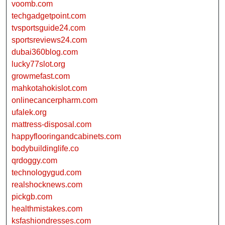
voomb.com
techgadgetpoint.com
tvsportsguide24.com
sportsreviews24.com
dubai360blog.com
lucky77slot.org
growmefast.com
mahkotahokislot.com
onlinecancerpharm.com
ufalek.org
mattress-disposal.com
happyflooringandcabinets.com
bodybuildinglife.co
qrdoggy.com
technologygud.com
realshocknews.com
pickgb.com
healthmistakes.com
ksfashiondresses.com