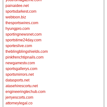
painaidee.net
sportsdarkest.com
webtoon.biz
thesportswires.com
hyungpro.com
sportingnewsnet.com
sportstime24day.com
sporteslive.com
theblingblingshields.com
pinkfrenchtipnails.com
newgamestv.com
sportsgallerys.com
sportsmirrors.net
datasports.net
atasehirescortu.net
engineeringtechub.com
jerryescorts.com
attorneylegal.co