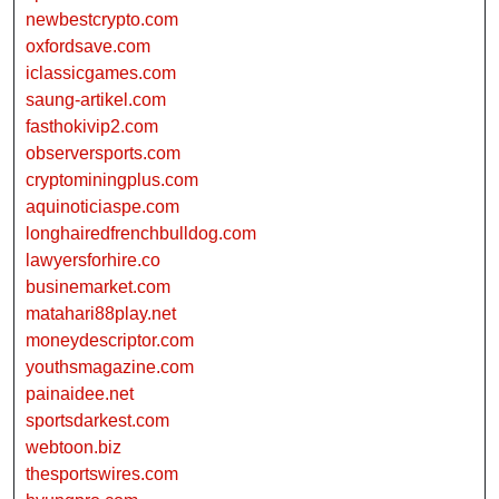
newbestcrypto.com
oxfordsave.com
iclassicgames.com
saung-artikel.com
fasthokivip2.com
observersports.com
cryptominingplus.com
aquinoticiaspe.com
longhairedfrenchbulldog.com
lawyersforhire.co
businemarket.com
matahari88play.net
moneydescriptor.com
youthsmagazine.com
painaidee.net
sportsdarkest.com
webtoon.biz
thesportswires.com