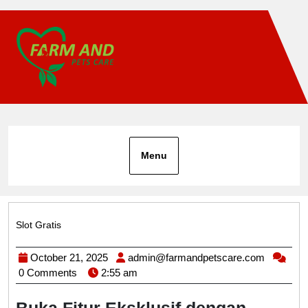
Skip
to
content
Menu
Slot Gratis
Category
October
admin@f
October 21, 2025
admin@farmandpetscare.com
21,
0 Comments
2:55 am
2025
Buka Fitur Eksklusif dengan