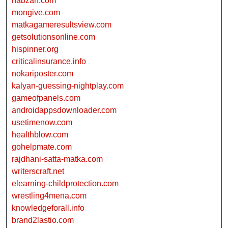
nabzah.com
mongive.com
matkagameresultsview.com
getsolutionsonline.com
hispinner.org
criticalinsurance.info
nokariposter.com
kalyan-guessing-nightplay.com
gameofpanels.com
androidappsdownloader.com
usetimenow.com
healthblow.com
gohelpmate.com
rajdhani-satta-matka.com
writerscraft.net
elearning-childprotection.com
wrestling4mena.com
knowledgeforall.info
brand2lastio.com