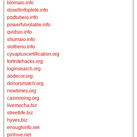
blomaio.info
dosellinfoplete.info
podtubeio.info
powerfulvolatile.info
qvidsio.info
shumaio.info
slotherio.info
cysapluscertification.org
fortnitehacks.org
loginsearch.org
aodecor.org
donorsmatch.org
nowtimes.org
casinoeing.org
livemocha.biz
streetlife.biz
hyves.biz
enoughinfo.net
pinhive.net