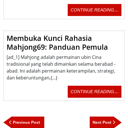
Gamer
CON
CONTINUE READING....
Yang
READ
Mencari
Sensasi
Membuka Kunci Rahasia
Dan
Memb
Mahjong69: Panduan Pemula
Hadiah
Kunci
[ad_1] Mahjong adalah permainan ubin Cina
Rahas
tradisional yang telah dimainkan selama berabad -
Mahjo
abad. Ini adalah permainan keterampilan, strategi,
dan keberuntungan,{...}
Pand
Pemu
CON
CONTINUE READING....
READ
Post
Previous
Next
Previous Post
Next Post
navigation
Post
Post