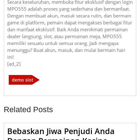
Secara keseluruhan, membuka fitur eksklusif dengan login
MPO555 adalah proses yang sederhana dan bermanfaat.
Dengan membuat akun, masuk secara rutin, dan bermain
game di platform, pemain dapat mengakses berbagai fitur
dan manfaat eksklusif. Baik Anda menikmati permainan
dealer langsung, slot, atau permainan meja, MPO555
memiliki sesuatu untuk semua orang. Jadi mengapa
menunggu? Buat akun, masuk, dan mulai bermain hari
ini!
[ad_2]
demo slot
Related Posts
Bebaskan Jiwa Penjudi Anda