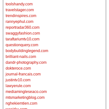
toolshandy.com
travelstager.com
trendinspires.com
rannyephul.com
reportradar360.com
swaggyfashion.com
taraftariumtv10.com
questionquery.com
bodybuildinglegend.com
brilliant-nails.com
dandr-photography.com
dokteroce.com
journal-francais.com
justintv10.com
lawyerule.com
mediamingleseaco.com
mtsmarketingblog.com
nghekiemtien.com