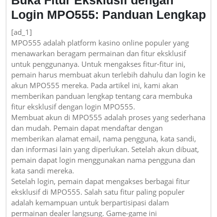
Login MPO555: Panduan Lengkap
[ad_1]
MPO555 adalah platform kasino online populer yang
menawarkan beragam permainan dan fitur eksklusif
untuk penggunanya. Untuk mengakses fitur-fitur ini,
pemain harus membuat akun terlebih dahulu dan login ke
akun MPO555 mereka. Pada artikel ini, kami akan
memberikan panduan lengkap tentang cara membuka
fitur eksklusif dengan login MPO555.
Membuat akun di MPO555 adalah proses yang sederhana
dan mudah. Pemain dapat mendaftar dengan
memberikan alamat email, nama pengguna, kata sandi,
dan informasi lain yang diperlukan. Setelah akun dibuat,
pemain dapat login menggunakan nama pengguna dan
kata sandi mereka.
Setelah login, pemain dapat mengakses berbagai fitur
eksklusif di MPO555. Salah satu fitur paling populer
adalah kemampuan untuk berpartisipasi dalam
permainan dealer langsung. Game-game ini