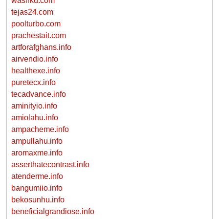
wasirku.com
tejas24.com
poolturbo.com
prachestait.com
artforafghans.info
airvendio.info
healthexe.info
puretecx.info
tecadvance.info
aminityio.info
amiolahu.info
ampacheme.info
ampullahu.info
aromaxme.info
asserthatecontrast.info
atenderme.info
bangumiio.info
bekosunhu.info
beneficialgrandiose.info