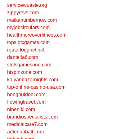
servicewueste.org
zippyrevs.com
matkanumbernow.com
myjobcirculars.com
healthmoreoverfitness.com
topslotxgames.com
routerloggnet.net
dantella6.com
slotsgamesone.com
hispinzone.com
kalyanbazarnights.com
top-online-casino-usa.com
honghuidoor.com
flowingtravel.com
nineniki.com
brandiospecialists.com
medicalcare7.com
adtennaball.com