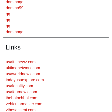
dominoqq
domino99
qq
qq
qq
dominoqq
Links
usafullnewz.com
uktimenetwork.com
usaworldnewz.com
todayusaexplore.com
usalocality.com
usafournewz.com
thebalochhal.com
vehicularmaster.com
vibesaccent.com