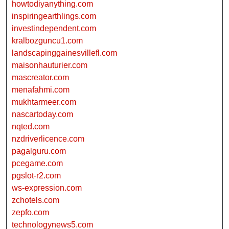
howtodiyanything.com
inspiringearthlings.com
investindependent.com
kralbozguncu1.com
landscapinggainesvillefl.com
maisonhauturier.com
mascreator.com
menafahmi.com
mukhtarmeer.com
nascartoday.com
nqted.com
nzdriverlicence.com
pagalguru.com
pcegame.com
pgslot-r2.com
ws-expression.com
zchotels.com
zepfo.com
technologynews5.com