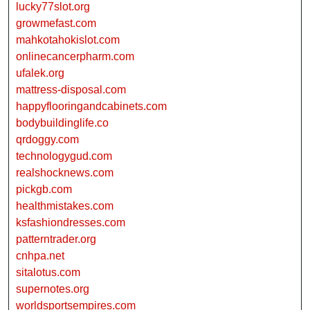
lucky77slot.org
growmefast.com
mahkotahokislot.com
onlinecancerpharm.com
ufalek.org
mattress-disposal.com
happyflooringandcabinets.com
bodybuildinglife.co
qrdoggy.com
technologygud.com
realshocknews.com
pickgb.com
healthmistakes.com
ksfashiondresses.com
patterntrader.org
cnhpa.net
sitalotus.com
supernotes.org
worldsportsempires.com