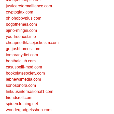
justicereformalliance.com
cryptoglax.com
ohiohobbyplus.com
bogothemes.com
ajino-mingei.com
yourfreehost.info
cheapnorthfacejacketsm.com
gurjoshhomes.com
tombradydiet.com
bonthaiclub.com
casusbelli-mod.com
bookplatesociety.com
lebnewsmedia.com
sonosonora.com
linkuusinternasional1.com
friendsroll.com
spiderclothing.net
wondergadgetsshop.com