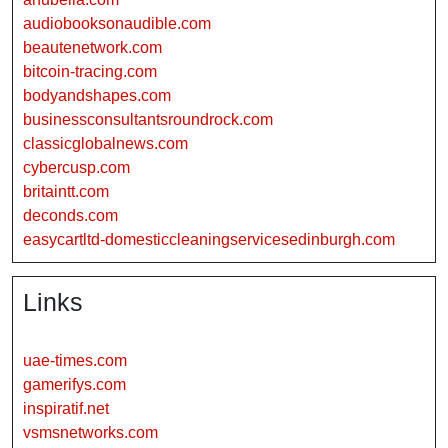
audiobooksonaudible.com
beautenetwork.com
bitcoin-tracing.com
bodyandshapes.com
businessconsultantsroundrock.com
classicglobalnews.com
cybercusp.com
britaintt.com
deconds.com
easycartltd-domesticcleaningservicesedinburgh.com
Links
uae-times.com
gamerifys.com
inspiratif.net
vsmsnetworks.com