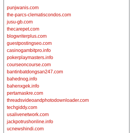
punjwanis.com
the-parcs-clematiscondos.com
jusu-gb.com
thecarepet.com
blogwriterplus.com
guestpostingseo.com
casinogambitpro.info
pokerplaymasters.info
courseoncourse.com
bantinbatdongsan247.com
bahednog.info
bahenxgek.info
pertamaskre.com
threadsvideoandphotodownloader.com
techgiddy.com
usalivenetwork.com
jackpotrushonline.info
ucnewshindi.com