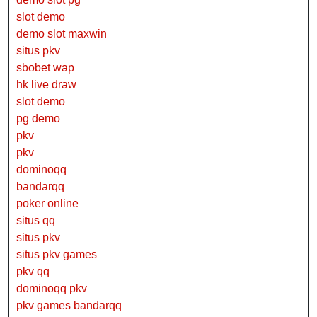
slot demo
demo slot maxwin
situs pkv
sbobet wap
hk live draw
slot demo
pg demo
pkv
pkv
dominoqq
bandarqq
poker online
situs qq
situs pkv
situs pkv games
pkv qq
dominoqq pkv
pkv games bandarqq