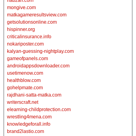
nabzah.com
mongive.com
matkagameresultsview.com
getsolutionsonline.com
hispinner.org
criticalinsurance.info
nokariposter.com
kalyan-guessing-nightplay.com
gameofpanels.com
androidappsdownloader.com
usetimenow.com
healthblow.com
gohelpmate.com
rajdhani-satta-matka.com
writerscraft.net
elearning-childprotection.com
wrestling4mena.com
knowledgeforall.info
brand2lastio.com