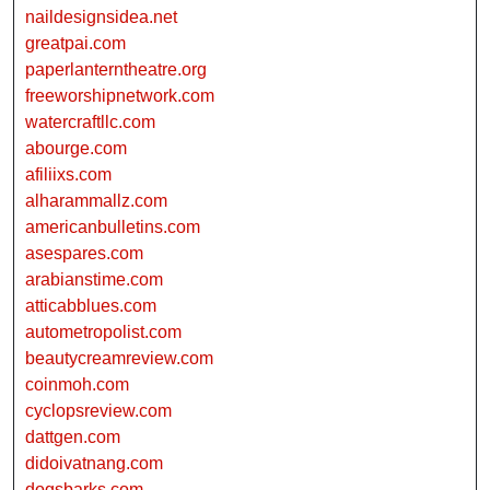
naildesignsidea.net
greatpai.com
paperlanterntheatre.org
freeworshipnetwork.com
watercraftllc.com
abourge.com
afiliixs.com
alharammallz.com
americanbulletins.com
asespares.com
arabianstime.com
atticabblues.com
autometropolist.com
beautycreamreview.com
coinmoh.com
cyclopsreview.com
dattgen.com
didoivatnang.com
dogsbarks.com