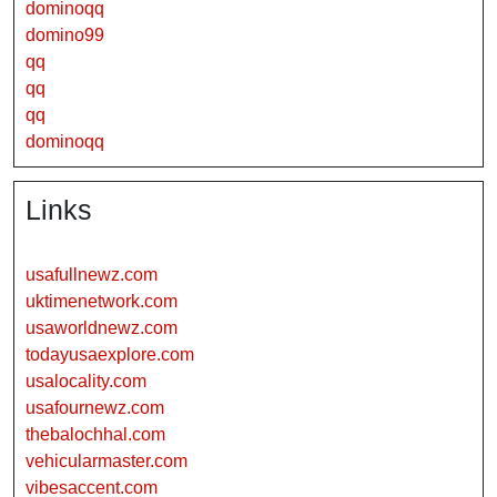
dominoqq
domino99
qq
qq
qq
dominoqq
Links
usafullnewz.com
uktimenetwork.com
usaworldnewz.com
todayusaexplore.com
usalocality.com
usafournewz.com
thebalochhal.com
vehicularmaster.com
vibesaccent.com