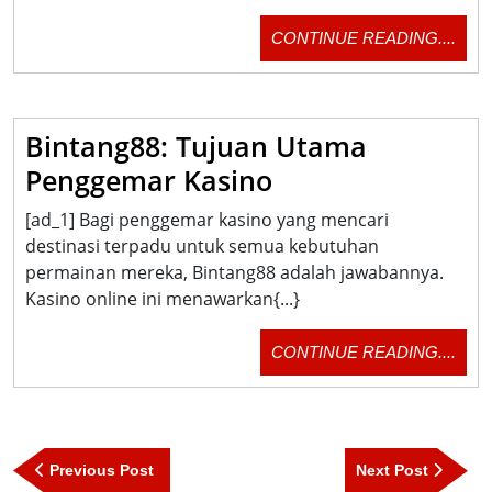
Permainan
CON
CONTINUE READING....
READ
Bintang88: Tujuan Utama
Bintang88:
Penggemar Kasino
Tujuan
[ad_1] Bagi penggemar kasino yang mencari
Utama
destinasi terpadu untuk semua kebutuhan
Penggemar
permainan mereka, Bintang88 adalah jawabannya.
Kasino online ini menawarkan{...}
Kasino
CON
CONTINUE READING....
READ
Post
Previous
Next
Previous Post
Next Post
navigation
Post
Post