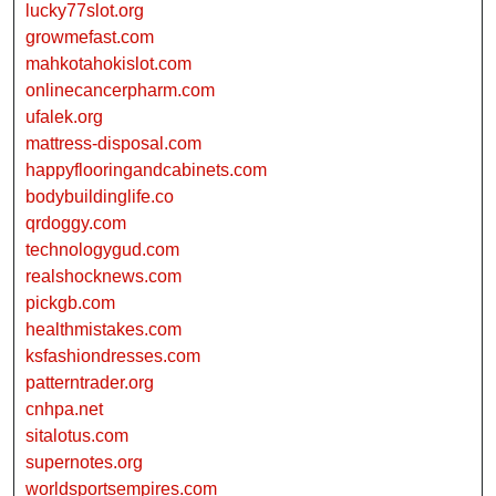
lucky77slot.org
growmefast.com
mahkotahokislot.com
onlinecancerpharm.com
ufalek.org
mattress-disposal.com
happyflooringandcabinets.com
bodybuildinglife.co
qrdoggy.com
technologygud.com
realshocknews.com
pickgb.com
healthmistakes.com
ksfashiondresses.com
patterntrader.org
cnhpa.net
sitalotus.com
supernotes.org
worldsportsempires.com