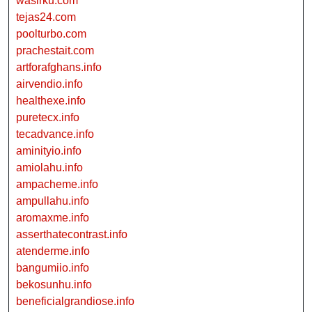
wasirku.com
tejas24.com
poolturbo.com
prachestait.com
artforafghans.info
airvendio.info
healthexe.info
puretecx.info
tecadvance.info
aminityio.info
amiolahu.info
ampacheme.info
ampullahu.info
aromaxme.info
asserthatecontrast.info
atenderme.info
bangumiio.info
bekosunhu.info
beneficialgrandiose.info