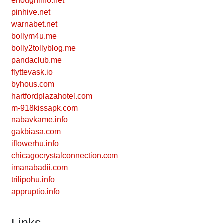
enoughinfo.net
pinhive.net
warnabet.net
bollym4u.me
bolly2tollyblog.me
pandaclub.me
flyttevask.io
byhous.com
hartfordplazahotel.com
m-918kissapk.com
nabavkame.info
gakbiasa.com
iflowerhu.info
chicagocrystalconnection.com
imanabadii.com
trilipohu.info
appruptio.info
Links