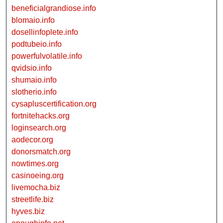
beneficialgrandiose.info
blomaio.info
dosellinfoplete.info
podtubeio.info
powerfulvolatile.info
qvidsio.info
shumaio.info
slotherio.info
cysapluscertification.org
fortnitehacks.org
loginsearch.org
aodecor.org
donorsmatch.org
nowtimes.org
casinoeing.org
livemocha.biz
streetlife.biz
hyves.biz