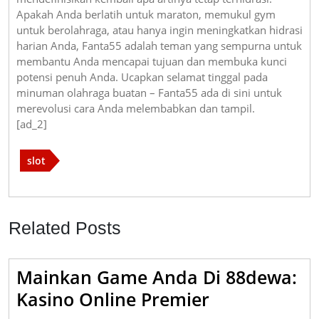
Apakah Anda berlatih untuk maraton, memukul gym
untuk berolahraga, atau hanya ingin meningkatkan hidrasi
harian Anda, Fanta55 adalah teman yang sempurna untuk
membantu Anda mencapai tujuan dan membuka kunci
potensi penuh Anda. Ucapkan selamat tinggal pada
minuman olahraga buatan – Fanta55 ada di sini untuk
merevolusi cara Anda melembabkan dan tampil.
[ad_2]
slot
Related Posts
Mainkan Game Anda Di 88dewa:
Mainkan
Kasino Online Premier