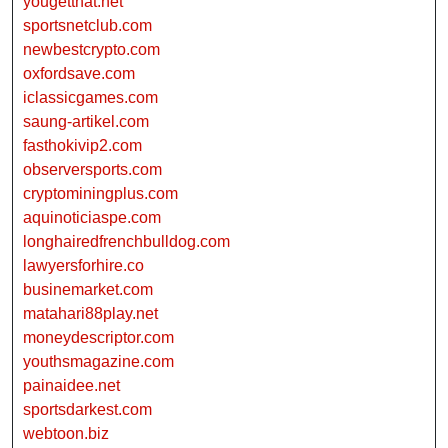
yougetthat.net
sportsnetclub.com
newbestcrypto.com
oxfordsave.com
iclassicgames.com
saung-artikel.com
fasthokivip2.com
observersports.com
cryptominingplus.com
aquinoticiaspe.com
longhairedfrenchbulldog.com
lawyersforhire.co
businemarket.com
matahari88play.net
moneydescriptor.com
youthsmagazine.com
painaidee.net
sportsdarkest.com
webtoon.biz