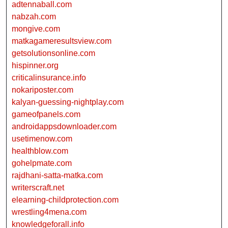
adtennaball.com
nabzah.com
mongive.com
matkagameresultsview.com
getsolutionsonline.com
hispinner.org
criticalinsurance.info
nokariposter.com
kalyan-guessing-nightplay.com
gameofpanels.com
androidappsdownloader.com
usetimenow.com
healthblow.com
gohelpmate.com
rajdhani-satta-matka.com
writerscraft.net
elearning-childprotection.com
wrestling4mena.com
knowledgeforall.info