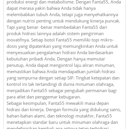
produksi energi dan metabolisme. Dengan Fanta55, Anda
dapat merasa yakin bahwa Anda tidak hanya
melembabkan tubuh Anda, tetapi juga menyehatkannya
dengan nutrisi penting untuk mendukung kinerja puncak.
Tapi yang benar -benar membedakan Fanta55 dari
produk hidrasi lainnya adalah sistem pengiriman
inovatifnya. Setiap botol Fanta55 memiliki topi mikro-
dosis yang dipatenkan yang memungkinkan Anda untuk
menyesuaikan pengalaman hidrasi Anda berdasarkan
kebutuhan pribadi Anda. Dengan hanya memutar
penutup, Anda dapat mengontrol laju aliran minuman,
memastikan bahwa Anda mendapatkan jumlah hidrasi
yang sempurna dengan setiap SIP. Tingkat ketepatan dan
kontrol ini tak tertandingi di dunia minuman olahraga,
menjadikan Fanta55 sebagai pengubah permainan bagi
para atlet dan penggemar kebugaran.
Sebagai kesimpulan, Fanta55 mewakili masa depan
hidrasi dan kinerja. Dengan formula yang didukung sains,
bahan-bahan alami, dan teknologi mutakhir, Fanta55
menetapkan standar baru untuk minuman olahraga dan
mendefinisikan kembali apa artinya tetap terhidrasi.