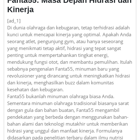
Kinerja
[ad_1]
Di dunia olahraga dan kebugaran, tetap terhidrasi adalah
kunci untuk mencapai kinerja yang optimal. Apakah Anda
seorang atlet, pengunjung gym, atau hanya seseorang
yang menikmati tetap aktif, hidrasi yang tepat sangat
penting untuk mempertahankan tingkat energi,
mendukung fungsi otot, dan membantu pemulihan. Itulah
sebabnya pengenalan Fanta55, minuman baru yang
revolusioner yang dirancang untuk meningkatkan hidrasi
dan kinerja, menghasilkan buzz dalam komunitas
kesehatan dan kebugaran.
Fanta55 bukanlah minuman olahraga biasa Anda.
Sementara minuman olahraga tradisional biasanya sarat
dengan gula dan bahan buatan, Fanta55 mengambil
pendekatan yang berbeda dengan menggunakan bahan-
bahan alami dan teknologi mutakhir untuk memberikan
hidrasi yang unggul dan manfaat kinerja. Formulanya
didasarkan pada penelitian terbaru dalam ilmu nutrisi