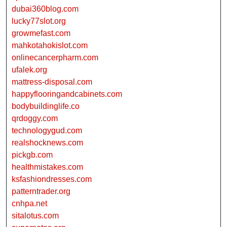
dubai360blog.com
lucky77slot.org
growmefast.com
mahkotahokislot.com
onlinecancerpharm.com
ufalek.org
mattress-disposal.com
happyflooringandcabinets.com
bodybuildinglife.co
qrdoggy.com
technologygud.com
realshocknews.com
pickgb.com
healthmistakes.com
ksfashiondresses.com
patterntrader.org
cnhpa.net
sitalotus.com