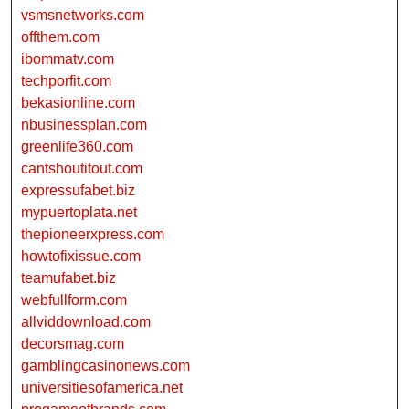
vsmsnetworks.com
offthem.com
ibommatv.com
techporfit.com
bekasionline.com
nbusinessplan.com
greenlife360.com
cantshoutitout.com
expressufabet.biz
mypuertoplata.net
thepioneerxpress.com
howtofixissue.com
teamufabet.biz
webfullform.com
allviddownload.com
decorsmag.com
gamblingcasinonews.com
universitiesofamerica.net