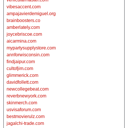
vibesaccent.com
ampajavierdemiguel.org
brainboosters.co
amberlately.com
joycebriscoe.com
aicarmina.com
mypartysupplystore.com
annforwisconsin.com
findjaipur.com
cultofjim.com
glimmerick.com
davidfollett.com
newcollegebeat.com
reverbnewyork.com
skinmerch.com
usvisaforum.com
bestmovierulz.com
jagalchi-trade.com