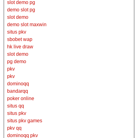
slot demo pg
demo slot pg
slot demo
demo slot maxwin
situs pkv
sbobet wap
hk live draw
slot demo
pg demo
pkv
pkv
dominoqq
bandarqq
poker online
situs qq
situs pkv
situs pkv games
pkv qq
dominoqq pkv