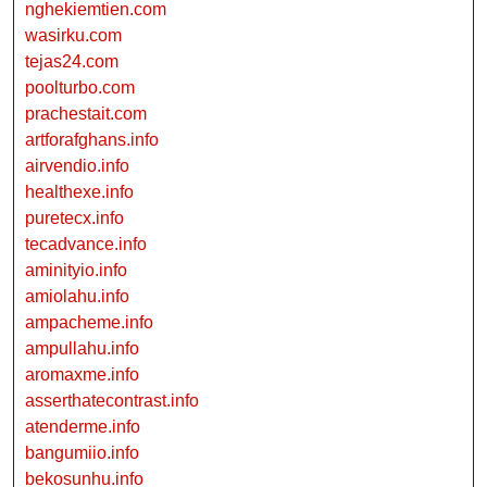
nghekiemtien.com
wasirku.com
tejas24.com
poolturbo.com
prachestait.com
artforafghans.info
airvendio.info
healthexe.info
puretecx.info
tecadvance.info
aminityio.info
amiolahu.info
ampacheme.info
ampullahu.info
aromaxme.info
asserthatecontrast.info
atenderme.info
bangumiio.info
bekosunhu.info