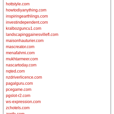
hottstyle.com
howtodiyanything.com
inspiringearthlings.com
investindependent.com
kralbozguncu1.com
landscapinggainesvillefl.com
maisonhauturier.com
mascreator.com
menafahmi.com
mukhtarmeer.com
nascartoday.com
nqted.com
nzdriverlicence.com
pagalguru.com
pcegame.com
pgslot-r2.com
ws-expression.com
zchotels.com
zepfo.com