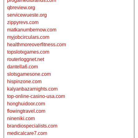
progameofbrands.com
qbreview.org
servicewueste.org
zippyrevs.com
matkanumbernow.com
myjobcirculars.com
healthmoreoverfitness.com
topslotxgames.com
routerloggnet.net
dantella6.com
slotsgamesone.com
hispinzone.com
kalyanbazarnights.com
top-online-casino-usa.com
honghuidoor.com
flowingtravel.com
nineniki.com
brandiospecialists.com
medicalcare7.com