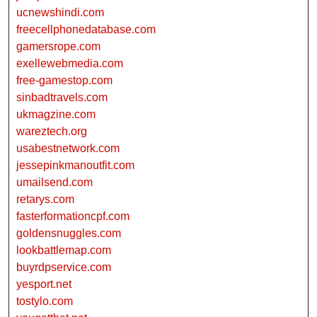
ucnewshindi.com
freecellphonedatabase.com
gamersrope.com
exellewebmedia.com
free-gamestop.com
sinbadtravels.com
ukmagzine.com
wareztech.org
usabestnetwork.com
jessepinkmanoutfit.com
umailsend.com
retarys.com
fasterformationcpf.com
goldensnuggles.com
lookbattlemap.com
buyrdpservice.com
yesport.net
tostylo.com