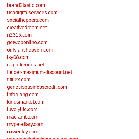
brand2lastio.com
usadigitalservices.com
socialhoppers.com
creativedream.net
n2315.com
getwebonline.com
onlyfansheaven.com
lky08.com
ralph-fiennes.net
fielder-maximum-discount.net
fitfllex.com
genesisbusinesscredit.com
inforuang.com
kindsmarket.com
luvelylife.com
macramb.com
mypet-diary.com
oxweekly.com