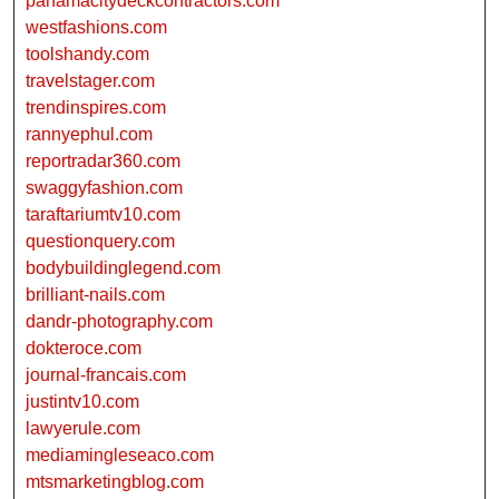
panamacitydeckcontractors.com
westfashions.com
toolshandy.com
travelstager.com
trendinspires.com
rannyephul.com
reportradar360.com
swaggyfashion.com
taraftariumtv10.com
questionquery.com
bodybuildinglegend.com
brilliant-nails.com
dandr-photography.com
dokteroce.com
journal-francais.com
justintv10.com
lawyerule.com
mediamingleseaco.com
mtsmarketingblog.com