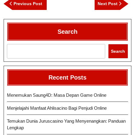
Yang
Previous
Next
Previous Post
Next Post
navigation
Post
Post
Penuh
Teka
-
Search
Teki
Ini
Search
Recent Posts
Menemukan Saung4D: Masa Depan Game Online
Menjelajahi Manfaat Ahlisacino Bagi Penjudi Online
Temukan Dunia Juruscasino Yang Menyenangkan: Panduan
Lengkap