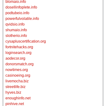
blomaio.info
dosellinfoplete.info
podtubeio.info
powerfulvolatile.info
qvidsio.info
shumaio.info
slotherio.info
cysapluscertification.org
fortnitehacks.org
loginsearch.org
aodecor.org
donorsmatch.org
nowtimes.org
casinoeing.org
livemocha.biz
streetlife.biz
hyves.biz
enoughinfo.net
pinhive.net