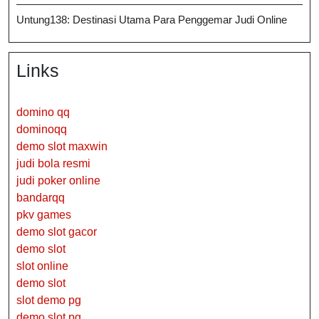
Untung138: Destinasi Utama Para Penggemar Judi Online
Links
domino qq
dominoqq
demo slot maxwin
judi bola resmi
judi poker online
bandarqq
pkv games
demo slot gacor
demo slot
slot online
demo slot
slot demo pg
demo slot pg