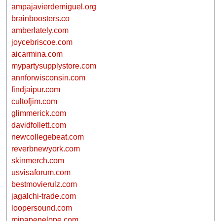
ampajavierdemiguel.org
brainboosters.co
amberlately.com
joycebriscoe.com
aicarmina.com
mypartysupplystore.com
annforwisconsin.com
findjaipur.com
cultofjim.com
glimmerick.com
davidfollett.com
newcollegebeat.com
reverbnewyork.com
skinmerch.com
usvisaforum.com
bestmovierulz.com
jagalchi-trade.com
loopersound.com
minapenelope.com