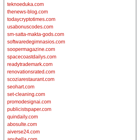
teknoeduka.com
thenews-blog.com
todaycryptotimes.com
usabonuscodes.com
sm-satta-makta-gods.com
softwaredegimnasios.com
soopermagazine.com
spacecoastdailys.com
readytrademark.com
renovationsrated.com
scoziarestaurant.com
seohart.com
set-cleaning.com
promodesignai.com
publicistspaper.com
quindaily.com
abosulte.com
aiverse24.com
anubella.com