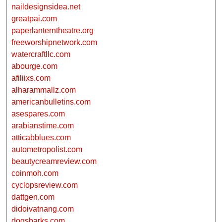
naildesignsidea.net
greatpai.com
paperlanterntheatre.org
freeworshipnetwork.com
watercraftllc.com
abourge.com
afiliixs.com
alharammallz.com
americanbulletins.com
asespares.com
arabianstime.com
atticabblues.com
autometropolist.com
beautycreamreview.com
coinmoh.com
cyclopsreview.com
dattgen.com
didoivatnang.com
dogsbarks.com