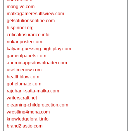
mongive.com
matkagameresultsview.com
getsolutionsonline.com
hispinner.org
criticalinsurance.info
nokariposter.com
kalyan-guessing-nightplay.com
gameofpanels.com
androidappsdownloader.com
usetimenow.com
healthblow.com
gohelpmate.com
rajdhani-satta-matka.com
writerscraft.net
elearning-childprotection.com
wrestling4mena.com
knowledgeforall.info
brand2lastio.com