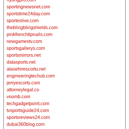
sportingnewsnet.com
sportstime24day.com
sporteslive.com
theblingblingshields.com
pinkfrenchtipnails.com
newgamestv.com
sportsgallerys.com
sportsmirrors.net
datasports.net
atasehirescortu.net
engineeringtechub.com
jerryescorts.com
attorneylegal.co
voomb.com
techgadgetpoint.com
tvsportsguide24.com
sportsreviews24.com
dubai360blog.com