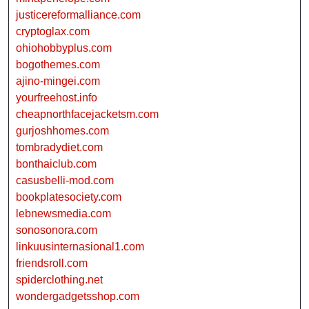
justicereformalliance.com
cryptoglax.com
ohiohobbyplus.com
bogothemes.com
ajino-mingei.com
yourfreehost.info
cheapnorthfacejacketsm.com
gurjoshhomes.com
tombradydiet.com
bonthaiclub.com
casusbelli-mod.com
bookplatesociety.com
lebnewsmedia.com
sonosonora.com
linkuusinternasional1.com
friendsroll.com
spiderclothing.net
wondergadgetsshop.com