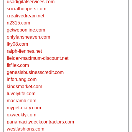
usadigitalservices.com
socialhoppers.com
creativedream.net
n2315.com
getwebonline.com
onlyfansheaven.com
lky08.com
ralph-fiennes.net
fielder-maximum-discount.net
fitfllex.com
genesisbusinesscredit.com
inforuang.com
kindsmarket.com
luvelylife.com
macramb.com
mypet-diary.com
oxweekly.com
panamacitydeckcontractors.com
westfashions.com