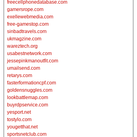
freecellphonedatabase.com
gamersrope.com
exellewebmedia.com
free-gamestop.com
sinbadtravels.com
ukmagzine.com
wareztech.org
usabestnetwork.com
jessepinkmanoutfit.com
umailsend.com
retarys.com
fasterformationcpf.com
goldensnuggles.com
lookbattlemap.com
buyrdpservice.com
yesport.net
tostylo.com
yougetthat.net
sportsnetclub.com