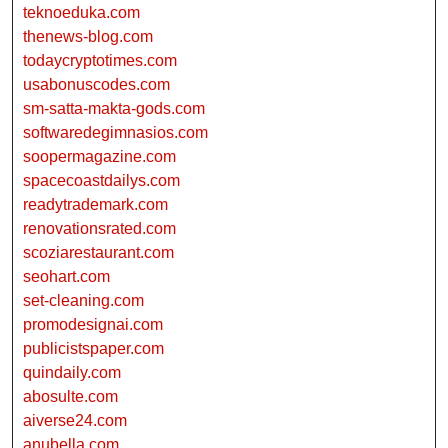
teknoeduka.com
thenews-blog.com
todaycryptotimes.com
usabonuscodes.com
sm-satta-makta-gods.com
softwaredegimnasios.com
soopermagazine.com
spacecoastdailys.com
readytrademark.com
renovationsrated.com
scoziarestaurant.com
seohart.com
set-cleaning.com
promodesignai.com
publicistspaper.com
quindaily.com
abosulte.com
aiverse24.com
anubella.com