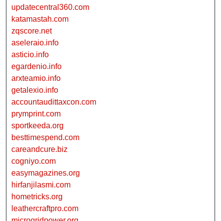
updatecentral360.com
katamastah.com
zqscore.net
aseleraio.info
asticio.info
egardenio.info
arxteamio.info
getalexio.info
accountaudittaxcon.com
prymprint.com
sportkeeda.org
besttimespend.com
careandcure.biz
cogniyo.com
easymagazines.org
hirfanjilasmi.com
hometricks.org
leathercraftpro.com
microgridpower.org