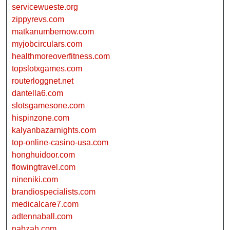
servicewueste.org
zippyrevs.com
matkanumbernow.com
myjobcirculars.com
healthmoreoverfitness.com
topslotxgames.com
routerloggnet.net
dantella6.com
slotsgamesone.com
hispinzone.com
kalyanbazarnights.com
top-online-casino-usa.com
honghuidoor.com
flowingtravel.com
nineniki.com
brandiospecialists.com
medicalcare7.com
adtennaball.com
nabzah.com