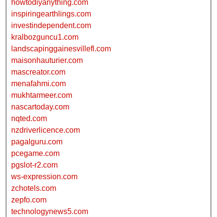
howtodiyanything.com
inspiringearthlings.com
investindependent.com
kralbozguncu1.com
landscapinggainesvillefl.com
maisonhauturier.com
mascreator.com
menafahmi.com
mukhtarmeer.com
nascartoday.com
nqted.com
nzdriverlicence.com
pagalguru.com
pcegame.com
pgslot-r2.com
ws-expression.com
zchotels.com
zepfo.com
technologynews5.com