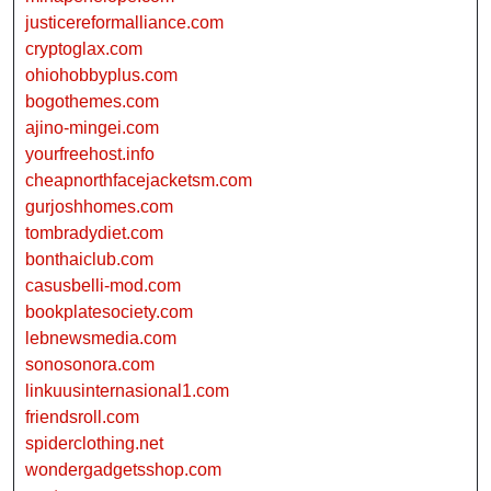
justicereformalliance.com
cryptoglax.com
ohiohobbyplus.com
bogothemes.com
ajino-mingei.com
yourfreehost.info
cheapnorthfacejacketsm.com
gurjoshhomes.com
tombradydiet.com
bonthaiclub.com
casusbelli-mod.com
bookplatesociety.com
lebnewsmedia.com
sonosonora.com
linkuusinternasional1.com
friendsroll.com
spiderclothing.net
wondergadgetsshop.com