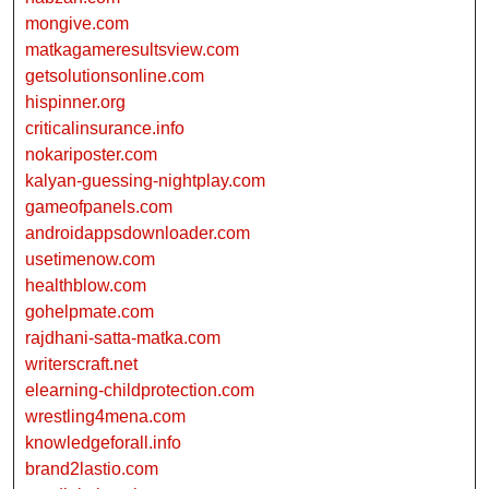
mongive.com
matkagameresultsview.com
getsolutionsonline.com
hispinner.org
criticalinsurance.info
nokariposter.com
kalyan-guessing-nightplay.com
gameofpanels.com
androidappsdownloader.com
usetimenow.com
healthblow.com
gohelpmate.com
rajdhani-satta-matka.com
writerscraft.net
elearning-childprotection.com
wrestling4mena.com
knowledgeforall.info
brand2lastio.com