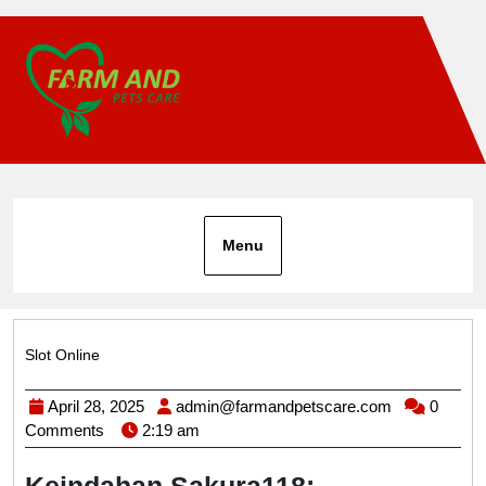
Skip
to
content
Menu
Slot Online
Category
April
admin@farm
April 28, 2025
admin@farmandpetscare.com
0
28,
Comments
2:19 am
2025
Keindahan Sakura118: