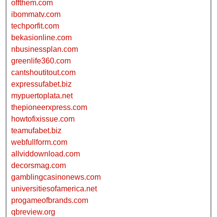
offthem.com
ibommatv.com
techporfit.com
bekasionline.com
nbusinessplan.com
greenlife360.com
cantshoutitout.com
expressufabet.biz
mypuertoplata.net
thepioneerxpress.com
howtofixissue.com
teamufabet.biz
webfullform.com
allviddownload.com
decorsmag.com
gamblingcasinonews.com
universitiesofamerica.net
progameofbrands.com
qbreview.org