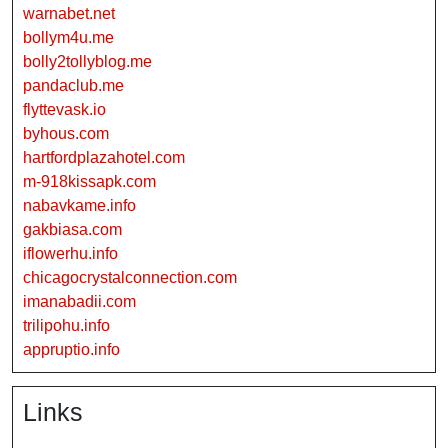
warnabet.net
bollym4u.me
bolly2tollyblog.me
pandaclub.me
flyttevask.io
byhous.com
hartfordplazahotel.com
m-918kissapk.com
nabavkame.info
gakbiasa.com
iflowerhu.info
chicagocrystalconnection.com
imanabadii.com
trilipohu.info
appruptio.info
Links