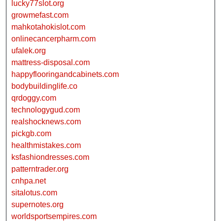
lucky77slot.org
growmefast.com
mahkotahokislot.com
onlinecancerpharm.com
ufalek.org
mattress-disposal.com
happyflooringandcabinets.com
bodybuildinglife.co
qrdoggy.com
technologygud.com
realshocknews.com
pickgb.com
healthmistakes.com
ksfashiondresses.com
patterntrader.org
cnhpa.net
sitalotus.com
supernotes.org
worldsportsempires.com