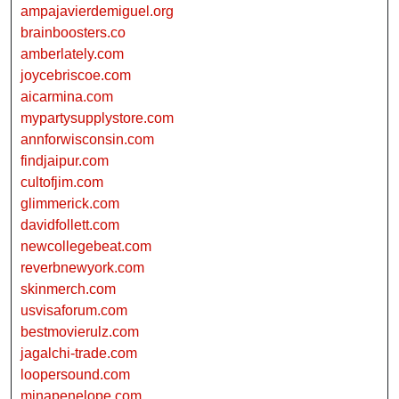
ampajavierdemiguel.org
brainboosters.co
amberlately.com
joycebriscoe.com
aicarmina.com
mypartysupplystore.com
annforwisconsin.com
findjaipur.com
cultofjim.com
glimmerick.com
davidfollett.com
newcollegebeat.com
reverbnewyork.com
skinmerch.com
usvisaforum.com
bestmovierulz.com
jagalchi-trade.com
loopersound.com
minapenelope.com