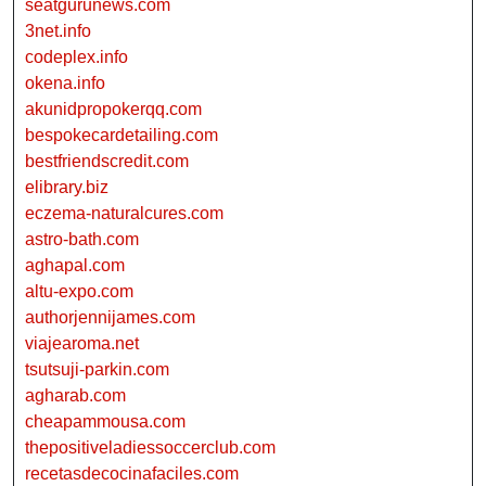
seatgurunews.com
3net.info
codeplex.info
okena.info
akunidpropokerqq.com
bespokecardetailing.com
bestfriendscredit.com
elibrary.biz
eczema-naturalcures.com
astro-bath.com
aghapal.com
altu-expo.com
authorjennijames.com
viajearoma.net
tsutsuji-parkin.com
agharab.com
cheapammousa.com
thepositiveladiessoccerclub.com
recetasdecocinafaciles.com