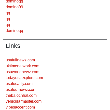
dominoqq
domino99
qq
qq
qq
dominoqq
Links
usafullnewz.com
uktimenetwork.com
usaworldnewz.com
todayusaexplore.com
usalocality.com
usafournewz.com
thebalochhal.com
vehicularmaster.com
vibesaccent.com