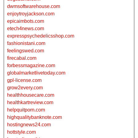
dwmsoftwarehouse.com
enjoytroyjackson.com
epicaimbots.com
etech4news.com
expresspsychedelicsshop.com
fashionistani.com
feelingswed.com
firecabal.com
forbessmagazine.com
globalmarketlivetoday.com
gpl-license.com
grow2every.com
healthhousecare.com
healthkartreview.com
helpquitporn.com
highqualitybanknote.com
hostingnews24.com
hottstyle.com