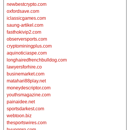
newbestcrypto.com
oxfordsave.com
iclassicgames.com
saung-artikel.com
fasthokivip2.com
observersports.com
cryptominingplus.com
aquinoticiaspe.com
longhairedfrenchbulldog.com
lawyersforhire.co
businemarket.com
matahari88play.net
moneydescriptor.com
youthsmagazine.com
painaidee.net
sportsdarkest.com
webtoon.biz
thesportswires.com
hyungpro.com