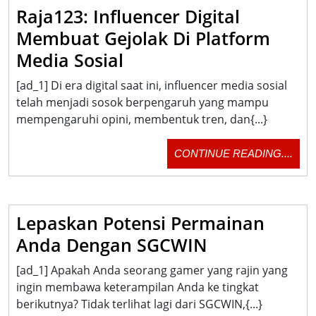
Raja123: Influencer Digital
Membuat Gejolak Di Platform
Raja123:
Media Sosial
Influencer
[ad_1] Di era digital saat ini, influencer media sosial
Digital
telah menjadi sosok berpengaruh yang mampu
Membuat
mempengaruhi opini, membentuk tren, dan{...}
Gejolak
CON
CONTINUE READING....
Di
READ
Platform
Media
Lepaskan Potensi Permainan
Sosial
Lepaskan
Anda Dengan SGCWIN
Potensi
[ad_1] Apakah Anda seorang gamer yang rajin yang
Permainan
ingin membawa keterampilan Anda ke tingkat
Anda
berikutnya? Tidak terlihat lagi dari SGCWIN,{...}