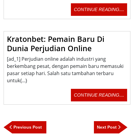
Dengan
CON
CONTINUE READING....
SGCWIN
READ
Kratonbet: Pemain Baru Di
Kratonbet:
Dunia Perjudian Online
Pemain
[ad_1] Perjudian online adalah industri yang
Baru
berkembang pesat, dengan pemain baru memasuki
Di
pasar setiap hari. Salah satu tambahan terbaru
untuk{...}
Dunia
Perjudian
CON
CONTINUE READING....
Online
READ
Post
Previous
Next
Previous Post
Next Post
navigation
Post
Post