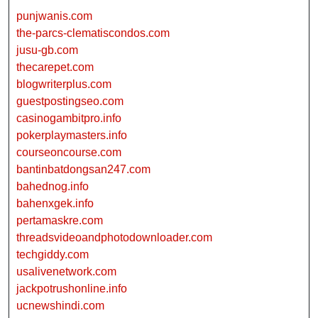
punjwanis.com
the-parcs-clematiscondos.com
jusu-gb.com
thecarepet.com
blogwriterplus.com
guestpostingseo.com
casinogambitpro.info
pokerplaymasters.info
courseoncourse.com
bantinbatdongsan247.com
bahednog.info
bahenxgek.info
pertamaskre.com
threadsvideoandphotodownloader.com
techgiddy.com
usalivenetwork.com
jackpotrushonline.info
ucnewshindi.com