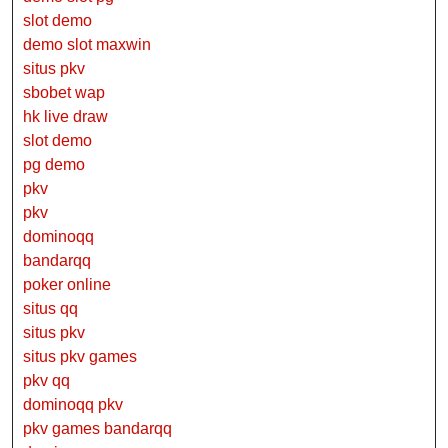
slot demo
demo slot maxwin
situs pkv
sbobet wap
hk live draw
slot demo
pg demo
pkv
pkv
dominoqq
bandarqq
poker online
situs qq
situs pkv
situs pkv games
pkv qq
dominoqq pkv
pkv games bandarqq