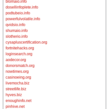
blomaio.info
dosellinfoplete.info
podtubeio.info
powerfulvolatile.info
qvidsio.info
shumaio.info
slotherio.info
cysapluscertification.org
fortnitehacks.org
loginsearch.org
aodecor.org
donorsmatch.org
nowtimes.org
casinoeing.org
livemocha.biz
streetlife.biz
hyves.biz
enoughinfo.net
pinhive.net