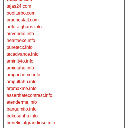
tejas24.com
poolturbo.com
prachestait.com
artforafghans.info
airvendio.info
healthexe.info
puretecx.info
tecadvance.info
aminityio.info
amiolahu.info
ampacheme.info
ampullahu.info
aromaxme.info
asserthatecontrast.info
atenderme.info
bangumiio.info
bekosunhu.info
beneficialgrandiose.info