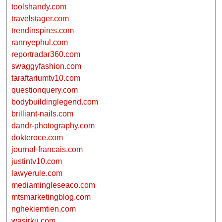
toolshandy.com
travelstager.com
trendinspires.com
rannyephul.com
reportradar360.com
swaggyfashion.com
taraftariumtv10.com
questionquery.com
bodybuildinglegend.com
brilliant-nails.com
dandr-photography.com
dokteroce.com
journal-francais.com
justintv10.com
lawyerule.com
mediamingleseaco.com
mtsmarketingblog.com
nghekiemtien.com
wasirku.com