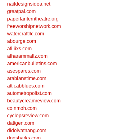
naildesignsidea.net
greatpai.com
paperlanterntheatre.org
freeworshipnetwork.com
watercraftllc.com
abourge.com
afiliixs.com
alharammallz.com
americanbulletins.com
asespares.com
arabianstime.com
atticabblues.com
autometropolist.com
beautycreamreview.com
coinmoh.com
cyclopsreview.com
dattgen.com
didoivatnang.com
dogsbarks.com