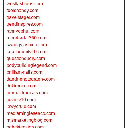
westfashions.com
toolshandy.com
travelstager.com
trendinspires.com
rannyephul.com
reportradar360.com
swaggyfashion.com
taraftariumtv10.com
questionquery.com
bodybuildinglegend.com
brilliant-nails.com
dandr-photography.com
dokteroce.com
journal-francais.com
justintv10.com
lawyerule.com
mediamingleseaco.com
mtsmarketingblog.com
nghekiemtien.com