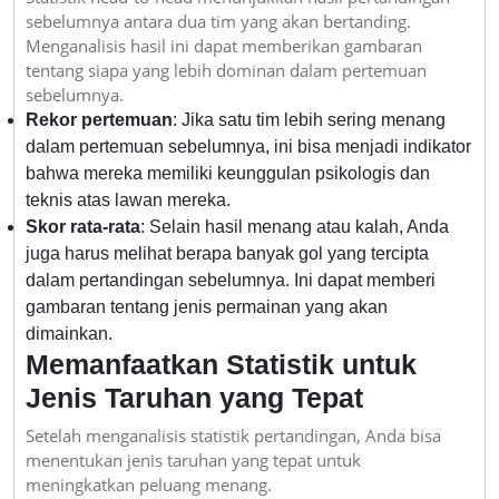
sebelumnya antara dua tim yang akan bertanding.
Menganalisis hasil ini dapat memberikan gambaran
tentang siapa yang lebih dominan dalam pertemuan
sebelumnya.
Rekor pertemuan
: Jika satu tim lebih sering menang
dalam pertemuan sebelumnya, ini bisa menjadi indikator
bahwa mereka memiliki keunggulan psikologis dan
teknis atas lawan mereka.
Skor rata-rata
: Selain hasil menang atau kalah, Anda
juga harus melihat berapa banyak gol yang tercipta
dalam pertandingan sebelumnya. Ini dapat memberi
gambaran tentang jenis permainan yang akan
dimainkan.
Memanfaatkan Statistik untuk
Jenis Taruhan yang Tepat
Setelah menganalisis statistik pertandingan, Anda bisa
menentukan jenis taruhan yang tepat untuk
meningkatkan peluang menang.