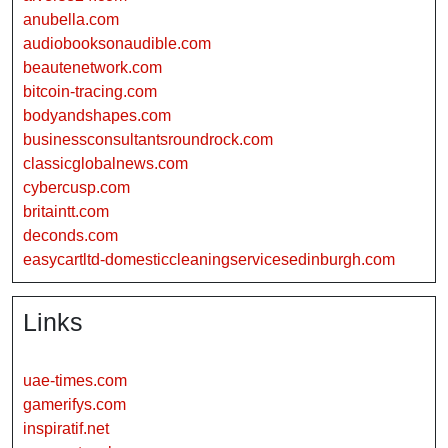
anubella.com
audiobooksonaudible.com
beautenetwork.com
bitcoin-tracing.com
bodyandshapes.com
businessconsultantsroundrock.com
classicglobalnews.com
cybercusp.com
britaintt.com
deconds.com
easycartltd-domesticcleaningservicesedinburgh.com
Links
uae-times.com
gamerifys.com
inspiratif.net