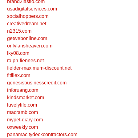
brand2lastio.com
usadigitalservices.com
socialhoppers.com
creativedream.net
n2315.com
getwebonline.com
onlyfansheaven.com
lky08.com
ralph-fiennes.net
fielder-maximum-discount.net
fitfllex.com
genesisbusinesscredit.com
inforuang.com
kindsmarket.com
luvelylife.com
macramb.com
mypet-diary.com
oxweekly.com
panamacitydeckcontractors.com