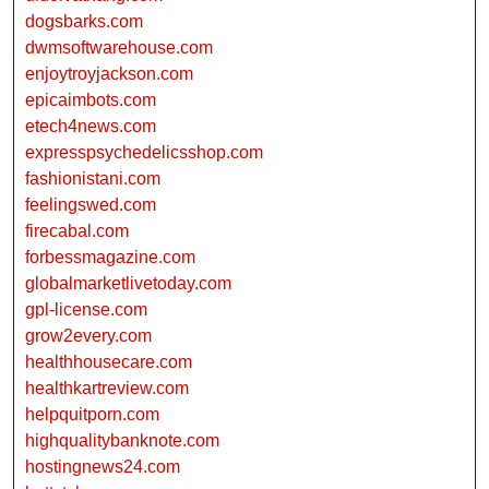
dogsbarks.com
dwmsoftwarehouse.com
enjoytroyjackson.com
epicaimbots.com
etech4news.com
expresspsychedelicsshop.com
fashionistani.com
feelingswed.com
firecabal.com
forbessmagazine.com
globalmarketlivetoday.com
gpl-license.com
grow2every.com
healthhousecare.com
healthkartreview.com
helpquitporn.com
highqualitybanknote.com
hostingnews24.com