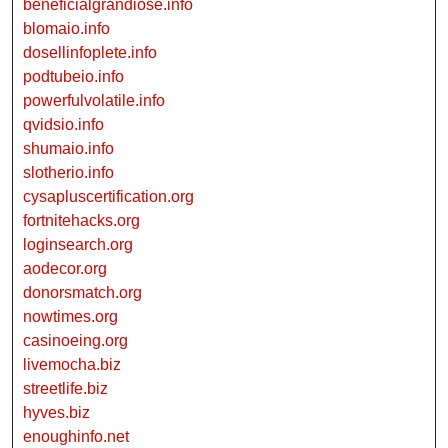
beneficialgrandiose.info
blomaio.info
dosellinfoplete.info
podtubeio.info
powerfulvolatile.info
qvidsio.info
shumaio.info
slotherio.info
cysapluscertification.org
fortnitehacks.org
loginsearch.org
aodecor.org
donorsmatch.org
nowtimes.org
casinoeing.org
livemocha.biz
streetlife.biz
hyves.biz
enoughinfo.net