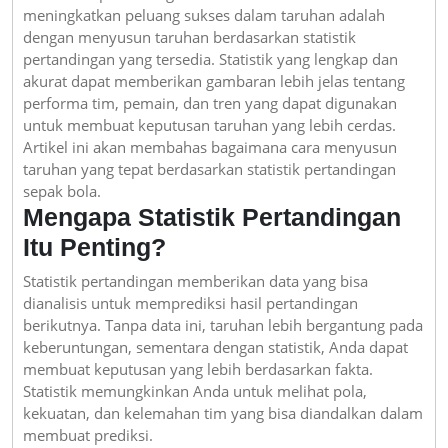
meningkatkan peluang sukses dalam taruhan adalah
dengan menyusun taruhan berdasarkan statistik
pertandingan yang tersedia. Statistik yang lengkap dan
akurat dapat memberikan gambaran lebih jelas tentang
performa tim, pemain, dan tren yang dapat digunakan
untuk membuat keputusan taruhan yang lebih cerdas.
Artikel ini akan membahas bagaimana cara menyusun
taruhan yang tepat berdasarkan statistik pertandingan
sepak bola.
Mengapa Statistik Pertandingan
Itu Penting?
Statistik pertandingan memberikan data yang bisa
dianalisis untuk memprediksi hasil pertandingan
berikutnya. Tanpa data ini, taruhan lebih bergantung pada
keberuntungan, sementara dengan statistik, Anda dapat
membuat keputusan yang lebih berdasarkan fakta.
Statistik memungkinkan Anda untuk melihat pola,
kekuatan, dan kelemahan tim yang bisa diandalkan dalam
membuat prediksi.