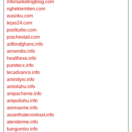
mtsmarketingblog.com
nghekiemtien.com
wasirku.com
tejas24.com
poolturbo.com
prachestait.com
artforafghans.info
airvendio.info
healthexe.info
puretecx.info
tecadvance.info
aminityio.info
amiolahu.info
ampacheme.info
ampullahu.info
aromaxme.info
asserthatecontrast.info
atenderme.info
bangumiio.info