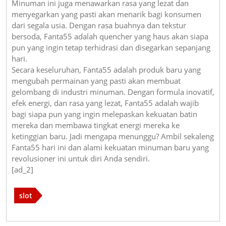
Minuman ini juga menawarkan rasa yang lezat dan
menyegarkan yang pasti akan menarik bagi konsumen
dari segala usia. Dengan rasa buahnya dan tekstur
bersoda, Fanta55 adalah quencher yang haus akan siapa
pun yang ingin tetap terhidrasi dan disegarkan sepanjang
hari.
Secara keseluruhan, Fanta55 adalah produk baru yang
mengubah permainan yang pasti akan membuat
gelombang di industri minuman. Dengan formula inovatif,
efek energi, dan rasa yang lezat, Fanta55 adalah wajib
bagi siapa pun yang ingin melepaskan kekuatan batin
mereka dan membawa tingkat energi mereka ke
ketinggian baru. Jadi mengapa menunggu? Ambil sekaleng
Fanta55 hari ini dan alami kekuatan minuman baru yang
revolusioner ini untuk diri Anda sendiri.
[ad_2]
slot