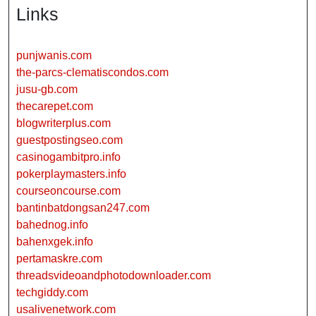
Links
punjwanis.com
the-parcs-clematiscondos.com
jusu-gb.com
thecarepet.com
blogwriterplus.com
guestpostingseo.com
casinogambitpro.info
pokerplaymasters.info
courseoncourse.com
bantinbatdongsan247.com
bahednog.info
bahenxgek.info
pertamaskre.com
threadsvideoandphotodownloader.com
techgiddy.com
usalivenetwork.com