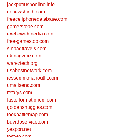
jackpotrushonline.info
ucnewshindi.com
freecellphonedatabase.com
gamersrope.com
exellewebmedia.com
free-gamestop.com
sinbadtravels.com
ukmagzine.com
wareztech.org
usabestnetwork.com
jessepinkmanoutfit.com
umailsend.com
retarys.com
fasterformationcpf.com
goldensnuggles.com
lookbattlemap.com
buyrdpservice.com
yesport.net
tostylo.com