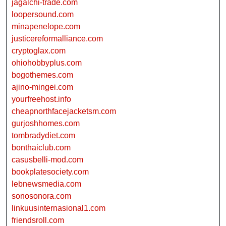
jagalchi-trade.com
loopersound.com
minapenelope.com
justicereformalliance.com
cryptoglax.com
ohiohobbyplus.com
bogothemes.com
ajino-mingei.com
yourfreehost.info
cheapnorthfacejacketsm.com
gurjoshhomes.com
tombradydiet.com
bonthaiclub.com
casusbelli-mod.com
bookplatesociety.com
lebnewsmedia.com
sonosonora.com
linkuusinternasional1.com
friendsroll.com