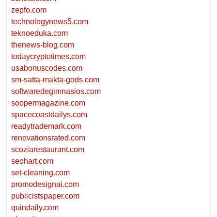
zepfo.com
technologynews5.com
teknoeduka.com
thenews-blog.com
todaycryptotimes.com
usabonuscodes.com
sm-satta-makta-gods.com
softwaredegimnasios.com
soopermagazine.com
spacecoastdailys.com
readytrademark.com
renovationsrated.com
scoziarestaurant.com
seohart.com
set-cleaning.com
promodesignai.com
publicistspaper.com
quindaily.com