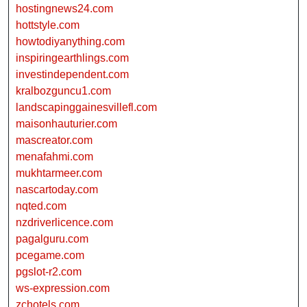
hostingnews24.com
hottstyle.com
howtodiyanything.com
inspiringearthlings.com
investindependent.com
kralbozguncu1.com
landscapinggainesvillefl.com
maisonhauturier.com
mascreator.com
menafahmi.com
mukhtarmeer.com
nascartoday.com
nqted.com
nzdriverlicence.com
pagalguru.com
pcegame.com
pgslot-r2.com
ws-expression.com
zchotels.com