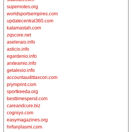
supernotes.org
worldsportsempires.com
updatecentral360.com
katamastah.com
zqscore.net
aseleraio.info
asticio.info
egardenio.info
arxteamio.info
getalexio.info
accountaudittaxcon.com
prymprint.com
sportkeeda.org
besttimespend.com
careandcure.biz
cogniyo.com
easymagazines.org
hirfanjilasmi.com