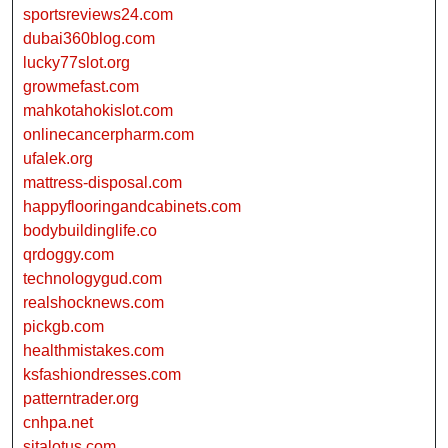
sportsreviews24.com
dubai360blog.com
lucky77slot.org
growmefast.com
mahkotahokislot.com
onlinecancerpharm.com
ufalek.org
mattress-disposal.com
happyflooringandcabinets.com
bodybuildinglife.co
qrdoggy.com
technologygud.com
realshocknews.com
pickgb.com
healthmistakes.com
ksfashiondresses.com
patterntrader.org
cnhpa.net
sitalotus.com