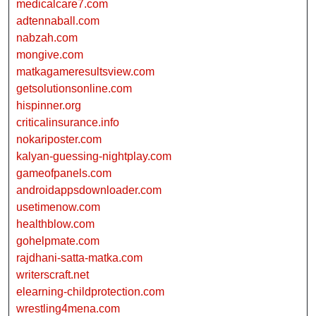
medicalcare7.com
adtennaball.com
nabzah.com
mongive.com
matkagameresultsview.com
getsolutionsonline.com
hispinner.org
criticalinsurance.info
nokariposter.com
kalyan-guessing-nightplay.com
gameofpanels.com
androidappsdownloader.com
usetimenow.com
healthblow.com
gohelpmate.com
rajdhani-satta-matka.com
writerscraft.net
elearning-childprotection.com
wrestling4mena.com