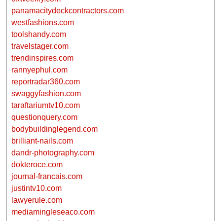
panamacitydeckcontractors.com
westfashions.com
toolshandy.com
travelstager.com
trendinspires.com
rannyephul.com
reportradar360.com
swaggyfashion.com
taraftariumtv10.com
questionquery.com
bodybuildinglegend.com
brilliant-nails.com
dandr-photography.com
dokteroce.com
journal-francais.com
justintv10.com
lawyerule.com
mediamingleseaco.com