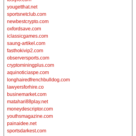
yougetthat.net
sportsnetclub.com
newbestcrypto.com
oxfordsave.com
iclassicgames.com
saung-artikel.com
fasthokivip2.com
observersports.com
cryptominingplus.com
aquinoticiaspe.com
longhairedfrenchbulldog.com
lawyersforhire.co
businemarket.com
matahari88play.net
moneydescriptor.com
youthsmagazine.com
painaidee.net
sportsdarkest.com