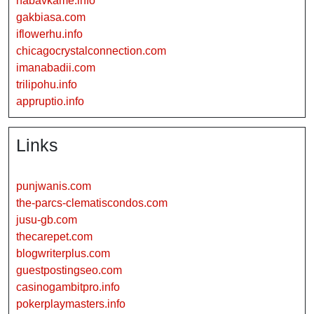
nabavkame.info
gakbiasa.com
iflowerhu.info
chicagocrystalconnection.com
imanabadii.com
trilipohu.info
appruptio.info
Links
punjwanis.com
the-parcs-clematiscondos.com
jusu-gb.com
thecarepet.com
blogwriterplus.com
guestpostingseo.com
casinogambitpro.info
pokerplaymasters.info