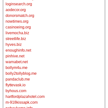
loginsearch.org
aodecor.org
donorsmatch.org
nowtimes.org
casinoeing.org
livemocha.biz
streetlife.biz
hyves.biz
enoughinfo.net
pinhive.net
warnabet.net
bollym4u.me
bolly2tollyblog.me
pandaclub.me
flyttevask.io
byhous.com
hartfordplazahotel.com
m-918kissapk.com