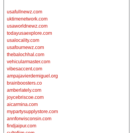
usafullnewz.com
uktimenetwork.com
usaworldnewz.com
todayusaexplore.com
usalocality.com
usafournewz.com
thebalochhal.com
vehicularmaster.com
vibesaccent.com
ampajavierdemiguel.org
brainboosters.co
amberlately.com
joycebriscoe.com
aicarmina.com
mypartysupplystore.com
annforwisconsin.com
findjaipur.com
cultofjim.com