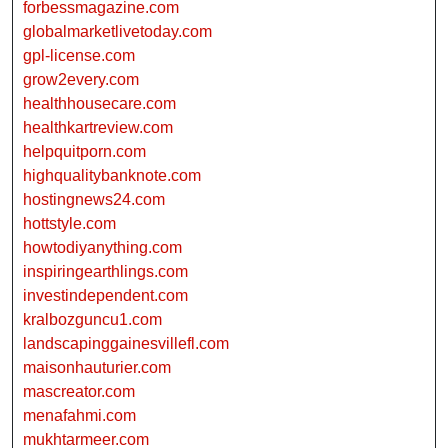
forbessmagazine.com
globalmarketlivetoday.com
gpl-license.com
grow2every.com
healthhousecare.com
healthkartreview.com
helpquitporn.com
highqualitybanknote.com
hostingnews24.com
hottstyle.com
howtodiyanything.com
inspiringearthlings.com
investindependent.com
kralbozguncu1.com
landscapinggainesvillefl.com
maisonhauturier.com
mascreator.com
menafahmi.com
mukhtarmeer.com