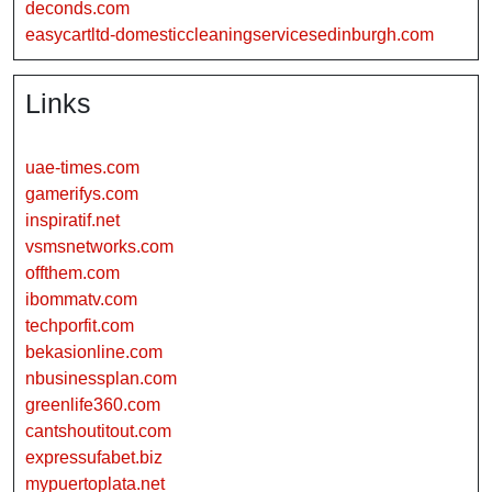
deconds.com
easycartltd-domesticcleaningservicesedinburgh.com
Links
uae-times.com
gamerifys.com
inspiratif.net
vsmsnetworks.com
offthem.com
ibommatv.com
techporfit.com
bekasionline.com
nbusinessplan.com
greenlife360.com
cantshoutitout.com
expressufabet.biz
mypuertoplata.net