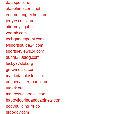
datasports.net
atasehirescortu.net
engineeringtechub.com
jerryescorts.com
attorneylegal.co
voomb.com
techgadgetpoint.com
tvsportsguide24.com
sportsreviews24.com
dubai360blog.com
lucky77slot.org
growmefast.com
mahkotahokislot.com
onlinecancerpharm.com
ufalek.org
mattress-disposal.com
happyflooringandcabinets.com
bodybuildinglife.co
qrdoggy.com