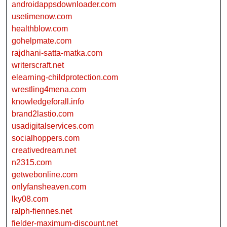
androidappsdownloader.com
usetimenow.com
healthblow.com
gohelpmate.com
rajdhani-satta-matka.com
writerscraft.net
elearning-childprotection.com
wrestling4mena.com
knowledgeforall.info
brand2lastio.com
usadigitalservices.com
socialhoppers.com
creativedream.net
n2315.com
getwebonline.com
onlyfansheaven.com
lky08.com
ralph-fiennes.net
fielder-maximum-discount.net