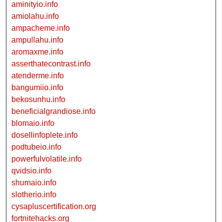
aminityio.info
amiolahu.info
ampacheme.info
ampullahu.info
aromaxme.info
asserthatecontrast.info
atenderme.info
bangumiio.info
bekosunhu.info
beneficialgrandiose.info
blomaio.info
dosellinfoplete.info
podtubeio.info
powerfulvolatile.info
qvidsio.info
shumaio.info
slotherio.info
cysapluscertification.org
fortnitehacks.org