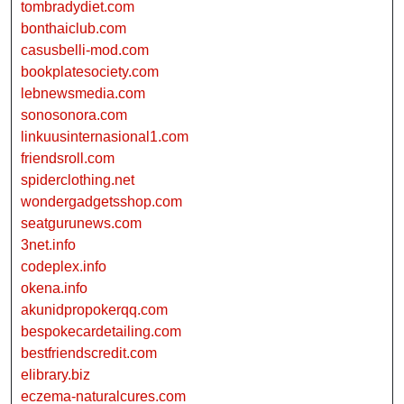
tombradydiet.com
bonthaiclub.com
casusbelli-mod.com
bookplatesociety.com
lebnewsmedia.com
sonosonora.com
linkuusinternasional1.com
friendsroll.com
spiderclothing.net
wondergadgetsshop.com
seatgurunews.com
3net.info
codeplex.info
okena.info
akunidpropokerqq.com
bespokecardetailing.com
bestfriendscredit.com
elibrary.biz
eczema-naturalcures.com