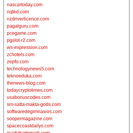
nascartoday.com
nqted.com
nzdriverlicence.com
pagalguru.com
pcegame.com
pgslot-r2.com
ws-expression.com
zchotels.com
zepfo.com
technologynews5.com
teknoeduka.com
thenews-blog.com
todaycryptotimes.com
usabonuscodes.com
sm-satta-makta-gods.com
softwaredegimnasios.com
soopermagazine.com
spacecoastdailys.com
readytrademark.com