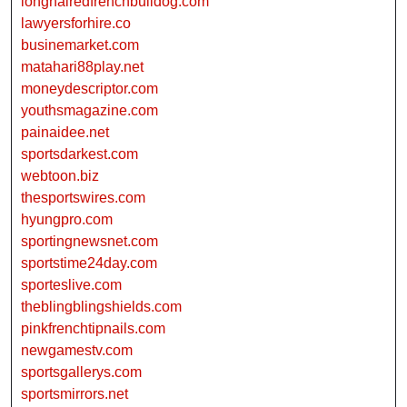
longhairedfrenchbulldog.com
lawyersforhire.co
businemarket.com
matahari88play.net
moneydescriptor.com
youthsmagazine.com
painaidee.net
sportsdarkest.com
webtoon.biz
thesportswires.com
hyungpro.com
sportingnewsnet.com
sportstime24day.com
sporteslive.com
theblingblingshields.com
pinkfrenchtipnails.com
newgamestv.com
sportsgallerys.com
sportsmirrors.net