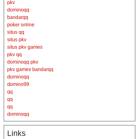
pkv
dominoqq
bandarqq
poker online
situs qq
situs pkv
situs pkv games
pkv qq
dominoqq pkv
pkv games bandarqq
dominoqq
domino99
qq
qq
qq
dominoqq
Links