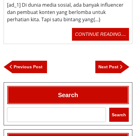
Wajah
[ad_1] Di dunia media sosial, ada banyak influencer
Di
dan pembuat konten yang berlomba untuk
Balik
perhatian kita. Tapi satu bintang yang{...}
Viral88:
CON
CONTINUE READING....
Bintang
READ
Media
Sosial
Post
Yang
Previous
Next
Previous Post
Next Post
navigation
Post
Post
Perlu
Anda
Ikuti
Search
Search