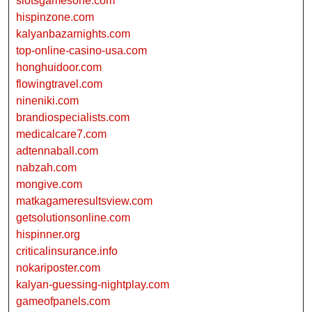
slotsgamesone.com
hispinzone.com
kalyanbazarnights.com
top-online-casino-usa.com
honghuidoor.com
flowingtravel.com
nineniki.com
brandiospecialists.com
medicalcare7.com
adtennaball.com
nabzah.com
mongive.com
matkagameresultsview.com
getsolutionsonline.com
hispinner.org
criticalinsurance.info
nokariposter.com
kalyan-guessing-nightplay.com
gameofpanels.com