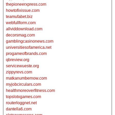
thepioneerxpress.com
howtofixissue.com
teamufabet.biz
webfullform.com
allviddownload.com
decorsmag.com
gamblingcasinonews.com
universitiesofamerica.net
progameofbrands.com
qbreview.org
servicewueste.org
zippyrevs.com
matkanumbernow.com
myjobcirculars.com
healthmoreoverfitness.com
topslotxgames.com
routerloggnet.net
dantella6.com