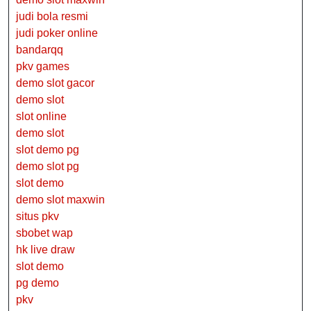
judi bola resmi
judi poker online
bandarqq
pkv games
demo slot gacor
demo slot
slot online
demo slot
slot demo pg
demo slot pg
slot demo
demo slot maxwin
situs pkv
sbobet wap
hk live draw
slot demo
pg demo
pkv