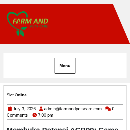
Skip
to
content
Menu
Slot Online
Category
July
admin@farma
July 3, 2026
admin@farmandpetscare.com
0
3,
Comments
7:00 pm
2026
Membuka Potensi AGB99: Game-