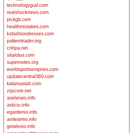
technologygud.com
realshocknews.com
pickgb.com
healthmistakes.com
ksfashiondresses.com
patterntrader.org
cnhpa.net
sitalotus.com
supernotes.org
worldsportsempires.com
updatecentral360.com
katamastah.com
zqscore.net
aseleraio.info
asticio.info
egardenio.info
arxteamio.info
getalexio.info