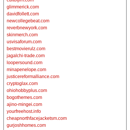
glimmerick.com
davidfollett.com
newcollegebeat.com
reverbnewyork.com
skinmerch.com
usvisaforum.com
bestmovierulz.com
jagalchi-trade.com
loopersound.com
minapenelope.com
justicereformalliance.com
cryptoglax.com
ohiohobbyplus.com
bogothemes.com
ajino-mingei.com
yourfreehost.info
cheapnorthfacejacketsm.com
gurjoshhomes.com