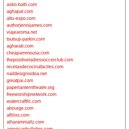
astro-bath.com
aghapal.com
altu-expo.com
authorjennijames.com
viajearoma.net
tsutsuji-parkin.com
agharab.com
cheapammousa.com
thepositiveladiessoccerclub.com
recetasdecocinafaciles.com
naildesignsidea.net
greatpai.com
paperlanterntheatre.org
freeworshipnetwork.com
watercraftllc.com
abourge.com
afiliixs.com
alharammallz.com
americanbulletins.com