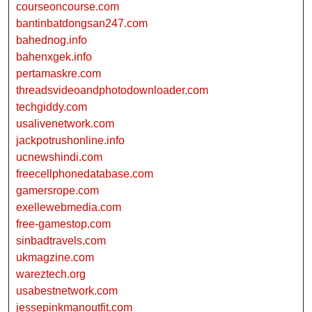
courseoncourse.com
bantinbatdongsan247.com
bahednog.info
bahenxgek.info
pertamaskre.com
threadsvideoandphotodownloader.com
techgiddy.com
usalivenetwork.com
jackpotrushonline.info
ucnewshindi.com
freecellphonedatabase.com
gamersrope.com
exellewebmedia.com
free-gamestop.com
sinbadtravels.com
ukmagzine.com
wareztech.org
usabestnetwork.com
jessepinkmanoutfit.com