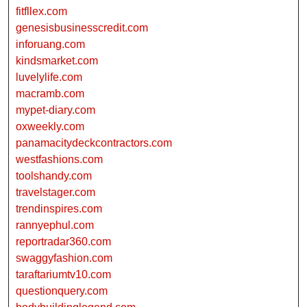
fitfllex.com
genesisbusinesscredit.com
inforuang.com
kindsmarket.com
luvelylife.com
macramb.com
mypet-diary.com
oxweekly.com
panamacitydeckcontractors.com
westfashions.com
toolshandy.com
travelstager.com
trendinspires.com
rannyephul.com
reportradar360.com
swaggyfashion.com
taraftariumtv10.com
questionquery.com