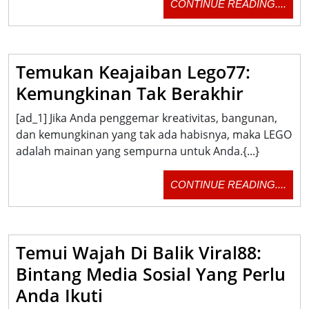
CON
CONTINUE READING....
QQdewa:
READ
Platform
Game
Temukan Keajaiban Lego77:
Online
Temuk
Kemungkinan Tak Berakhir
Terbaik
Keajaib
[ad_1] Jika Anda penggemar kreativitas, bangunan,
Lego77:
dan kemungkinan yang tak ada habisnya, maka LEGO
Kemung
adalah mainan yang sempurna untuk Anda.{...}
Tak
CON
CONTINUE READING....
Berakhi
READ
Temui Wajah Di Balik Viral88:
Bintang Media Sosial Yang Perlu
Temui
Anda Ikuti