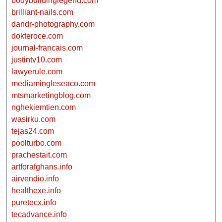
bodybuildinglegend.com
brilliant-nails.com
dandr-photography.com
dokteroce.com
journal-francais.com
justintv10.com
lawyerule.com
mediamingleseaco.com
mtsmarketingblog.com
nghekiemtien.com
wasirku.com
tejas24.com
poolturbo.com
prachestait.com
artforafghans.info
airvendio.info
healthexe.info
puretecx.info
tecadvance.info