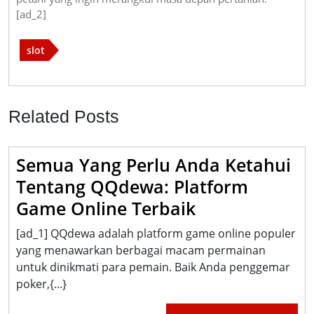
[ad_2]
slot
Related Posts
Semua Yang Perlu Anda Ketahui
Tentang QQdewa: Platform
Semua
Game Online Terbaik
Yang
[ad_1] QQdewa adalah platform game online populer
Perlu
yang menawarkan berbagai macam permainan
Anda
untuk dinikmati para pemain. Baik Anda penggemar
poker,{...}
Ketahui
Tentang