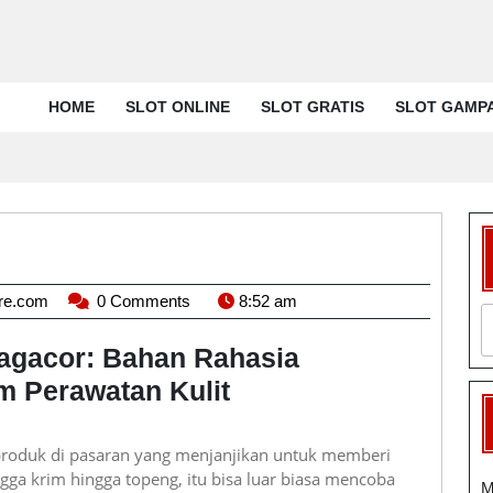
HOME
SLOT ONLINE
SLOT GRATIS
SLOT GAMP
admin@farmandpetscare.com
re.com
0 Comments
8:52 am
agacor: Bahan Rahasia
 Perawatan Kulit
 produk di pasaran yang menjanjikan untuk memberi
gga krim hingga topeng, itu bisa luar biasa mencoba
M