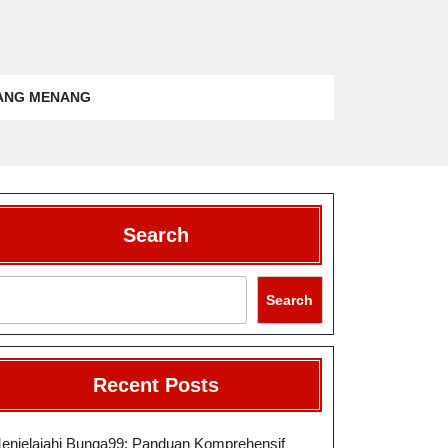
ANG MENANG
Search
Search
Recent Posts
enjelajahi Bunga99: Panduan Komprehensif