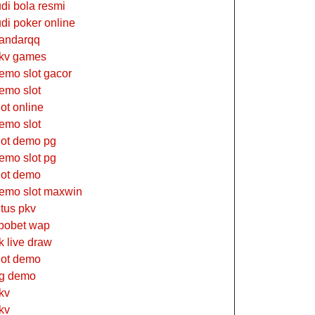
udi bola resmi
udi poker online
andarqq
kv games
emo slot gacor
emo slot
lot online
emo slot
lot demo pg
emo slot pg
lot demo
emo slot maxwin
itus pkv
bobet wap
k live draw
lot demo
g demo
kv
kv