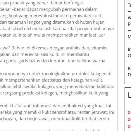
kan produk yang benar -benar berfungsi.
T
g benar -benar dapat mengubah permainan dalam
ng kuat yang merevolusi industri perawatan kulit.
W
dari tanaman langka yang ditemukan di hutan hujan
P
abad -abad oleh suku asli karena sifat penyembuhannya
awatan kulit telah mulai memperhatikan manfaat luar
M
mewa? Bahan ini dikemas dengan antioksidan, vitamin,
I
kan dan merevitalisasi kulit. Ini membantu
G
an garis -garis halus dan kerutan, dan bahkan warna
K
kemampuannya untuk meningkatkan produksi kolagen di
D
tuk mempertahankan elastisitas dan keteguhan kulit.
ilkan lebih sedikit kolagen, yang menyebabkan kulit dan
rangsang produksi kolagen, menghasilkan kulit yang
iliki sifat anti-inflamasi dan antibakteri yang kuat. Ini
ka yang memiliki kulit sensitif atau rentan jerawat. Ini
d
ngan, dan berjerawat, membuat kulit terlihat jernih
d
d