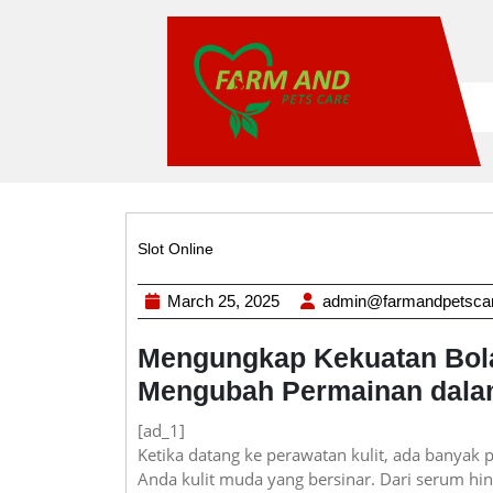
Skip
to
content
Slot Online
Category
March
March 25, 2025
admin@farmandpetsca
25,
2025
Mengungkap Kekuatan Bol
Mengubah Permainan dalam
[ad_1]
Ketika datang ke perawatan kulit, ada banyak
Anda kulit muda yang bersinar. Dari serum hin