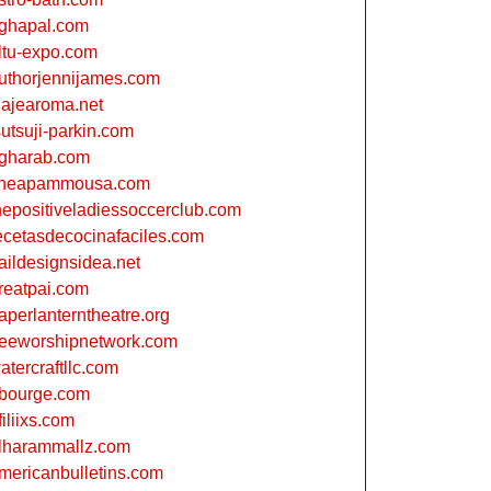
ghapal.com
ltu-expo.com
uthorjennijames.com
iajearoma.net
sutsuji-parkin.com
gharab.com
heapammousa.com
hepositiveladiessoccerclub.com
ecetasdecocinafaciles.com
aildesignsidea.net
reatpai.com
aperlanterntheatre.org
reeworshipnetwork.com
atercraftllc.com
bourge.com
filiixs.com
lharammallz.com
mericanbulletins.com