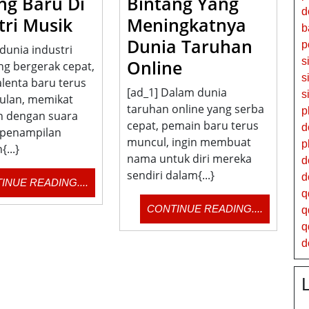
ng Baru Di
Bintang Yang
d
Temui
tri Musik
Meningkatnya
b
Kaya787:
Dunia Taruhan
p
 dunia industri
Bintang
Jutawanbet:
s
Online
ng bergerak cepat,
s
Baru
alenta baru terus
Bintang
[ad_1] Dalam dunia
s
ulan, memikat
Di
Yang
taruhan online yang serba
p
n dengan suara
Industri
Meningkatnya
cepat, pemain baru terus
d
 penampilan
muncul, ingin membuat
Musik
Dunia
p
...}
nama untuk diri mereka
d
Taruhan
sendiri dalam{...}
d
CONTINUE
INUE READING....
Online
q
READING....
CONTIN
CONTINUE READING....
q
READING.
q
d