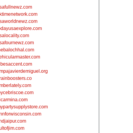
safullnewz.com
ktimenetwork.com
saworldnewz.com
odayusaexplore.com
salocality.com
safournewz.com
hebalochhal.com
ehicularmaster.com
ibesaccent.com
mpajavierdemiguel.org
rainboosters.co
mberlately.com
oycebriscoe.com
icarmina.com
ypartysupplystore.com
nnforwisconsin.com
indjaipur.com
ultofjim.com