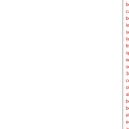
b
c
b
l
s
l
f
s
w
s
3
c
o
a
b
b
e
e
a