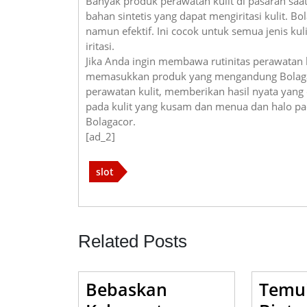
Banyak produk perawatan kulit di pasaran saa
bahan sintetis yang dapat mengiritasi kulit. Bo
namun efektif. Ini cocok untuk semua jenis ku
iritasi.
Jika Anda ingin membawa rutinitas perawatan 
memasukkan produk yang mengandung Bolagac
perawatan kulit, memberikan hasil nyata yang 
pada kulit yang kusam dan menua dan halo pad
Bolagacor.
[ad_2]
slot
Related Posts
Bebaskan
Temui