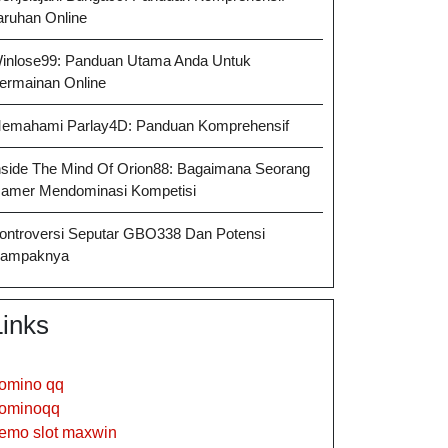
aruhan Online
inlose99: Panduan Utama Anda Untuk
ermainan Online
emahami Parlay4D: Panduan Komprehensif
nside The Mind Of Orion88: Bagaimana Seorang
amer Mendominasi Kompetisi
ontroversi Seputar GBO338 Dan Potensi
ampaknya
Links
omino qq
ominoqq
emo slot maxwin