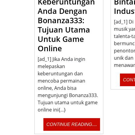
Keberuntungan
Binta
Anda Dengan
Indus
Bonanza333:
[ad_1] Di
Tujuan Utama
musik ya
talenta-t
Untuk Game
bermunc
Bebaskan
Online
penonto
Keberuntungan
unik dan
[ad_1] Jika Anda ingin
Anda
menawan{
melepaskan
Dengan
keberuntungan dan
CONT
mencoba permainan
Bonanza333:
online, Anda bisa
Tujuan
mengunjungi Bonanza333.
Utama
Tujuan utama untuk game
Untuk
online ini{...}
Game
CONTINUE
CONTINUE READING....
Online
READING....