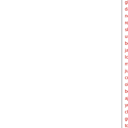
g
d
n
r
s
u
b
j
l
m
j
c
o
b
a
y
c
g
t