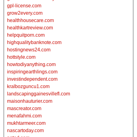
gpl-license.com
grow2every.com
healthhousecare.com
healthkartreview.com
helpquitporn.com
highqualitybanknote.com
hostingnews24.com
hottstyle.com
howtodiyanything.com
inspiringearthlings.com
investindependent.com
kralbozguncu1.com
landscapinggainesvillefl.com
maisonhauturier.com
mascreator.com
menafahmi.com
mukhtarmeer.com
nascartoday.com