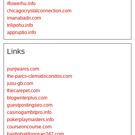
iflowerhu.info
chicagocrystalconnection.com
imanabadii.com
trilipohu.info
appruptio.info
Links
punjwanis.com
the-parcs-clematiscondos.com
jusu-gb.com
thecarepet.com
blogwriterplus.com
guestpostingseo.com
casinogambitpro.info
pokerplaymasters.info
courseoncourse.com
bantinbatdongsan247.com