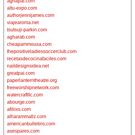
aghapal.com
altu-expo.com
authorjennijames.com
viajearoma.net
tsutsuji-parkin.com
agharab.com
cheapammousa.com
thepositiveladiessoccerclub.com
recetasdecocinafaciles.com
naildesignsidea.net
greatpai.com
paperlanterntheatre.org
freeworshipnetwork.com
watercraftllc.com
abourge.com
afiliixs.com
alharammallz.com
americanbulletins.com
asespares.com