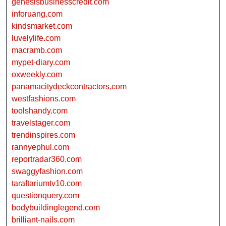
genesisbusinesscredit.com
inforuang.com
kindsmarket.com
luvelylife.com
macramb.com
mypet-diary.com
oxweekly.com
panamacitydeckcontractors.com
westfashions.com
toolshandy.com
travelstager.com
trendinspires.com
rannyephul.com
reportradar360.com
swaggyfashion.com
taraftariumtv10.com
questionquery.com
bodybuildinglegend.com
brilliant-nails.com