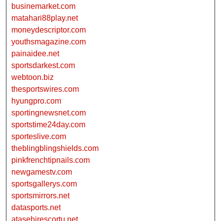
businemarket.com
matahari88play.net
moneydescriptor.com
youthsmagazine.com
painaidee.net
sportsdarkest.com
webtoon.biz
thesportswires.com
hyungpro.com
sportingnewsnet.com
sportstime24day.com
sporteslive.com
theblingblingshields.com
pinkfrenchtipnails.com
newgamestv.com
sportsgallerys.com
sportsmirrors.net
datasports.net
atasehirescortu.net