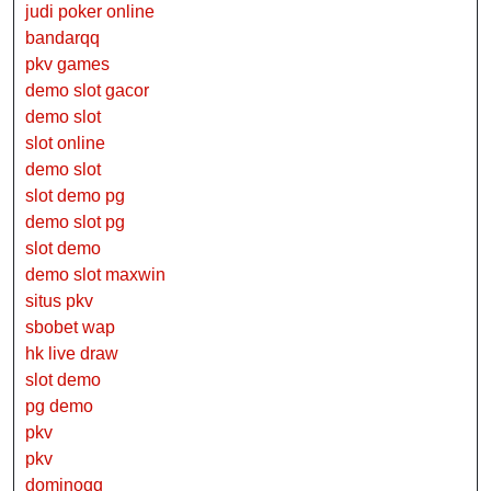
judi poker online
bandarqq
pkv games
demo slot gacor
demo slot
slot online
demo slot
slot demo pg
demo slot pg
slot demo
demo slot maxwin
situs pkv
sbobet wap
hk live draw
slot demo
pg demo
pkv
pkv
dominoqq