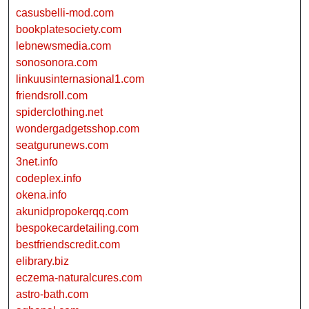
casusbelli-mod.com
bookplatesociety.com
lebnewsmedia.com
sonosonora.com
linkuusinternasional1.com
friendsroll.com
spiderclothing.net
wondergadgetsshop.com
seatgurunews.com
3net.info
codeplex.info
okena.info
akunidpropokerqq.com
bespokecardetailing.com
bestfriendscredit.com
elibrary.biz
eczema-naturalcures.com
astro-bath.com