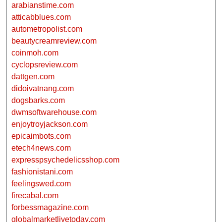
arabianstime.com
atticabblues.com
autometropolist.com
beautycreamreview.com
coinmoh.com
cyclopsreview.com
dattgen.com
didoivatnang.com
dogsbarks.com
dwmsoftwarehouse.com
enjoytroyjackson.com
epicaimbots.com
etech4news.com
expresspsychedelicsshop.com
fashionistani.com
feelingswed.com
firecabal.com
forbessmagazine.com
globalmarketlivetoday.com