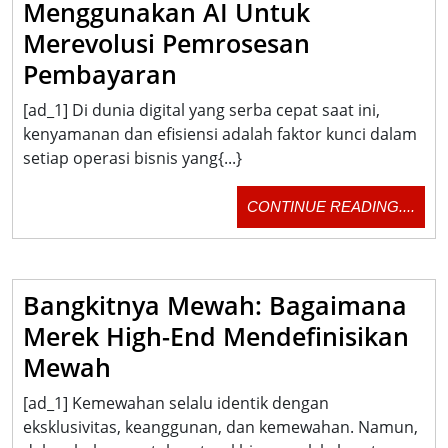
Menggunakan AI Untuk
Terba
Merevolusi Pemrosesan
Memenuhi
Pembayaran
Startup
[ad_1] Di dunia digital yang serba cepat saat ini,
Inovatif
kenyamanan dan efisiensi adalah faktor kunci dalam
Menggunakan
setiap operasi bisnis yang{...}
AI
CON
CONTINUE READING....
Untuk
READ
Merevolusi
Pemrosesan
Bangkitnya Mewah: Bagaimana
Pembayaran
Merek High-End Mendefinisikan
Bangkitnya
Mewah
Mewah:
[ad_1] Kemewahan selalu identik dengan
Bagaimana
eksklusivitas, keanggunan, dan kemewahan. Namun,