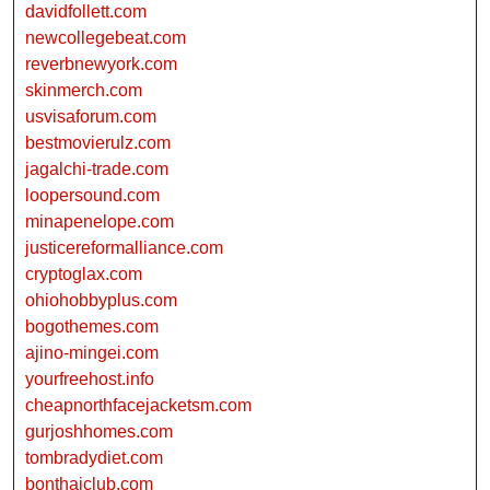
davidfollett.com
newcollegebeat.com
reverbnewyork.com
skinmerch.com
usvisaforum.com
bestmovierulz.com
jagalchi-trade.com
loopersound.com
minapenelope.com
justicereformalliance.com
cryptoglax.com
ohiohobbyplus.com
bogothemes.com
ajino-mingei.com
yourfreehost.info
cheapnorthfacejacketsm.com
gurjoshhomes.com
tombradydiet.com
bonthaiclub.com