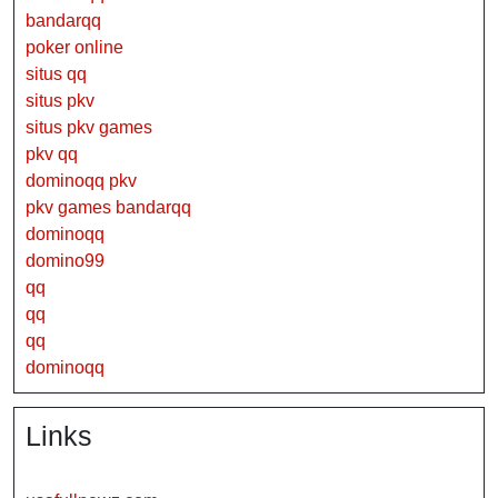
bandarqq
poker online
situs qq
situs pkv
situs pkv games
pkv qq
dominoqq pkv
pkv games bandarqq
dominoqq
domino99
qq
qq
qq
dominoqq
Links