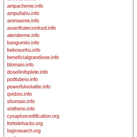
ampacheme.info
ampullahu.info
aromaxme.info
asserthatecontrast.info
atenderme.info
bangumiio.info
bekosunhu.info
beneficialgrandiose.info
blomaio.info
dosellinfoplete.info
podtubeio.info
powerfulvolatile.info
qvidsio.info
shumaio.info
slotherio.info
cysapluscertification.org
fortnitehacks.org
loginsearch.org