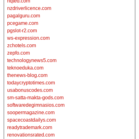
nqted.com
nzdriverlicence.com
pagalguru.com
pcegame.com
pgslot-r2.com
ws-expression.com
zchotels.com
zepfo.com
technologynews5.com
teknoeduka.com
thenews-blog.com
todaycryptotimes.com
usabonuscodes.com
sm-satta-makta-gods.com
softwaredegimnasios.com
soopermagazine.com
spacecoastdailys.com
readytrademark.com
renovationsrated.com