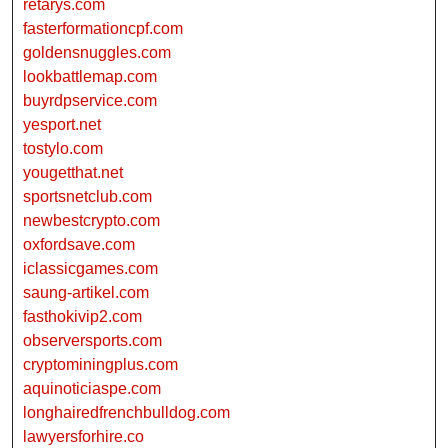
retarys.com
fasterformationcpf.com
goldensnuggles.com
lookbattlemap.com
buyrdpservice.com
yesport.net
tostylo.com
yougetthat.net
sportsnetclub.com
newbestcrypto.com
oxfordsave.com
iclassicgames.com
saung-artikel.com
fasthokivip2.com
observersports.com
cryptominingplus.com
aquinoticiaspe.com
longhairedfrenchbulldog.com
lawyersforhire.co