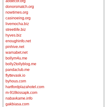
aodecor.org
donorsmatch.org
nowtimes.org
casinoeing.org
livemocha.biz
streetlife.biz
hyves.biz
enoughinfo.net
pinhive.net
warnabet.net
bollym4u.me
bolly2tollyblog.me
pandaclub.me
flyttevask.io
byhous.com
hartfordplazahotel.com
m-918kissapk.com
nabavkame.info
gakbiasa.com