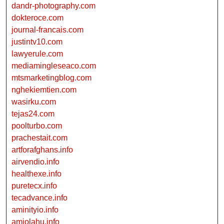
dandr-photography.com
dokteroce.com
journal-francais.com
justintv10.com
lawyerule.com
mediamingleseaco.com
mtsmarketingblog.com
nghekiemtien.com
wasirku.com
tejas24.com
poolturbo.com
prachestait.com
artforafghans.info
airvendio.info
healthexe.info
puretecx.info
tecadvance.info
aminityio.info
amiolahu.info