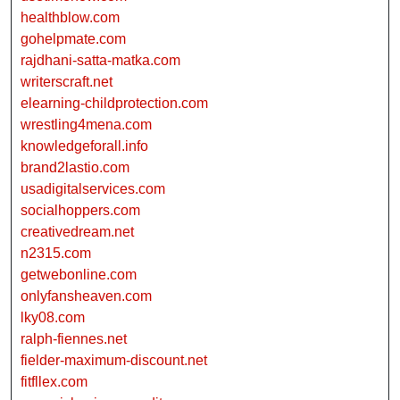
healthblow.com
gohelpmate.com
rajdhani-satta-matka.com
writerscraft.net
elearning-childprotection.com
wrestling4mena.com
knowledgeforall.info
brand2lastio.com
usadigitalservices.com
socialhoppers.com
creativedream.net
n2315.com
getwebonline.com
onlyfansheaven.com
lky08.com
ralph-fiennes.net
fielder-maximum-discount.net
fitfllex.com