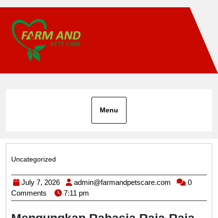
Skip
to
content
Menu
Uncategorized
Category
July
admin@farma
July 7, 2026
admin@farmandpetscare.com
0
7,
Comments
7:11 pm
2026
Mengungkap Rahasia Raja-Raja