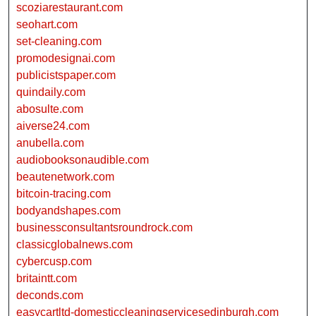
scoziarestaurant.com
seohart.com
set-cleaning.com
promodesignai.com
publicistspaper.com
quindaily.com
abosulte.com
aiverse24.com
anubella.com
audiobooksonaudible.com
beautenetwork.com
bitcoin-tracing.com
bodyandshapes.com
businessconsultantsroundrock.com
classicglobalnews.com
cybercusp.com
britaintt.com
deconds.com
easycartltd-domesticcleaningservicesedinburgh.com