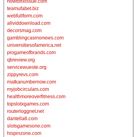
howtofixissue.com
teamufabet.biz
webfullform.com
allviddownload.com
decorsmag.com
gamblingcasinonews.com
universitiesofamerica.net
progameofbrands.com
qbreview.org
servicewueste.org
zippyrevs.com
matkanumbernow.com
myjobcirculars.com
healthmoreoverfitness.com
topslotxgames.com
routerloggnet.net
dantella6.com
slotsgamesone.com
hispinzone.com