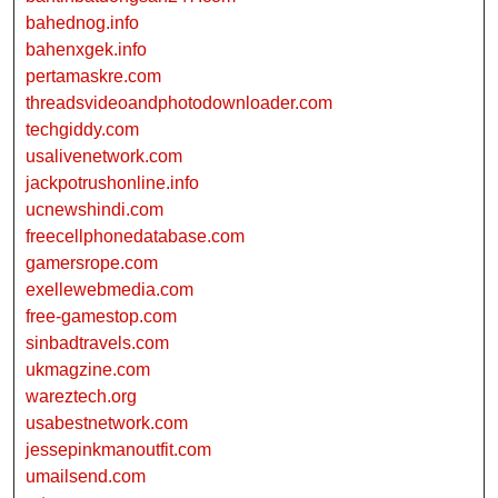
bahednog.info
bahenxgek.info
pertamaskre.com
threadsvideoandphotodownloader.com
techgiddy.com
usalivenetwork.com
jackpotrushonline.info
ucnewshindi.com
freecellphonedatabase.com
gamersrope.com
exellewebmedia.com
free-gamestop.com
sinbadtravels.com
ukmagzine.com
wareztech.org
usabestnetwork.com
jessepinkmanoutfit.com
umailsend.com