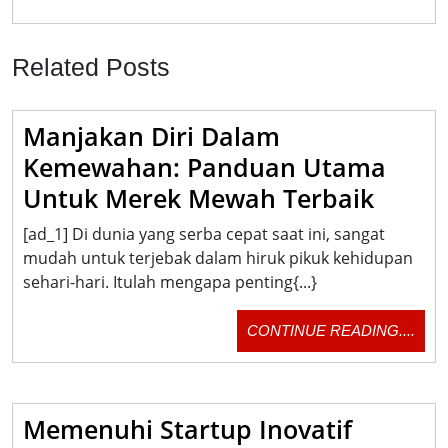
Related Posts
Manjakan Diri Dalam
Kemewahan: Panduan Utama
Manj
Untuk Merek Mewah Terbaik
Diri
[ad_1] Di dunia yang serba cepat saat ini, sangat
Dala
mudah untuk terjebak dalam hiruk pikuk kehidupan
Keme
sehari-hari. Itulah mengapa penting{...}
Pand
CON
CONTINUE READING....
Utam
READ
Untuk
Mere
Memenuhi Startup Inovatif
Mewa