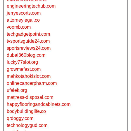
engineeringtechub.com
jerryescorts.com
attorneylegal.co
voomb.com
techgadgetpoint.com
tvsportsguide24.com
sportsreviews24.com
dubai360blog.com
lucky77slot.org
growmefast.com
mahkotahokislot.com
onlinecancerpharm.com
ufalek.org
mattress-disposal.com
happyflooringandcabinets.com
bodybuildinglife.co
qrdoggy.com
technologygud.com