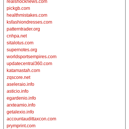
realshocknews.com
pickgb.com
healthmistakes.com
ksfashiondresses.com
patterntrader.org
cnhpa.net
sitalotus.com
supernotes.org
worldsportsempires.com
updatecentral360.com
katamastah.com
zqscore.net
aseleraio.info
asticio.info
egardenio.info
arxteamio.info
getalexio.info
accountaudittaxcon.com
prymprint.com