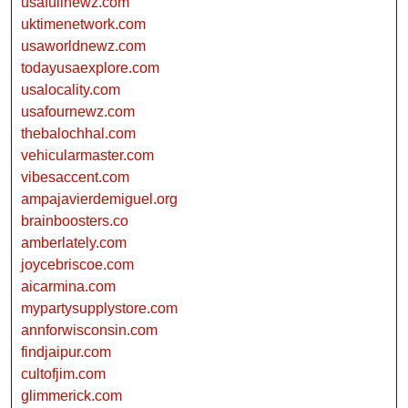
usafullnewz.com
uktimenetwork.com
usaworldnewz.com
todayusaexplore.com
usalocality.com
usafournewz.com
thebalochhal.com
vehicularmaster.com
vibesaccent.com
ampajavierdemiguel.org
brainboosters.co
amberlately.com
joycebriscoe.com
aicarmina.com
mypartysupplystore.com
annforwisconsin.com
findjaipur.com
cultofjim.com
glimmerick.com