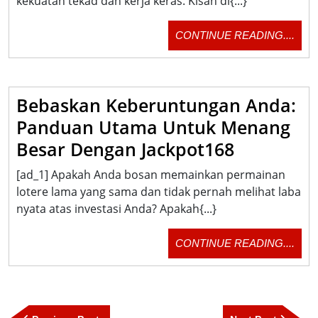
Kenyataan:
kekuatan tekad dan kerja keras. Kisah di{...}
Kisah
CON
CONTINUE READING....
Di
READ
Balik
Kesuksesan
Bebaskan Keberuntungan Anda:
Gasing77
Panduan Utama Untuk Menang
Bebaskan
Besar Dengan Jackpot168
Keberunt
[ad_1] Apakah Anda bosan memainkan permainan
Anda:
lotere lama yang sama dan tidak pernah melihat laba
Panduan
nyata atas investasi Anda? Apakah{...}
Utama
CON
CONTINUE READING....
Untuk
READ
Menang
Besar
Post