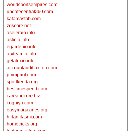
worldsportsempires.com
updatecentral360.com
katamastah.com
zqscore.net
aseleraio.info
asticio.info
egardenio.info
arxteamio.info
getalexio.info
accountaudittaxcon.com
prymprint.com
sportkeeda.org
besttimespend.com
careandcure.biz
cogniyo.com
easymagazines.org
hirfanjilasmi.com
hometricks.org
leathercraftpro.com