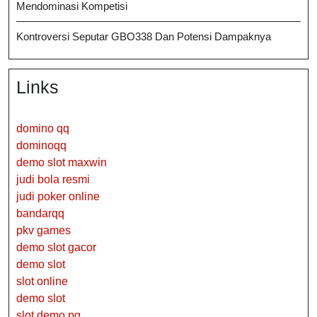
Mendominasi Kompetisi
Kontroversi Seputar GBO338 Dan Potensi Dampaknya
Links
domino qq
dominoqq
demo slot maxwin
judi bola resmi
judi poker online
bandarqq
pkv games
demo slot gacor
demo slot
slot online
demo slot
slot demo pg