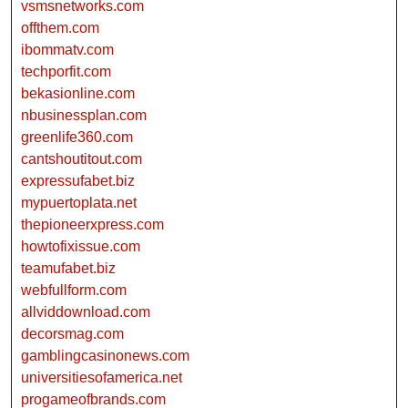
vsmsnetworks.com
offthem.com
ibommatv.com
techporfit.com
bekasionline.com
nbusinessplan.com
greenlife360.com
cantshoutitout.com
expressufabet.biz
mypuertoplata.net
thepioneerxpress.com
howtofixissue.com
teamufabet.biz
webfullform.com
allviddownload.com
decorsmag.com
gamblingcasinonews.com
universitiesofamerica.net
progameofbrands.com