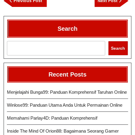
Dengan
Previous
Next
Previous Post
Next Post
navigation
Post
Post
Jackpot16
Search
Search
Recent Posts
Menjelajahi Bunga99: Panduan Komprehensif Taruhan Online
Winlose99: Panduan Utama Anda Untuk Permainan Online
Memahami Parlay4D: Panduan Komprehensif
Inside The Mind Of Orion88: Bagaimana Seorang Gamer