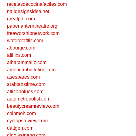
recetasdecocinafaciles.com
naildesignsidea.net
greatpai.com
paperlanterntheatre.org
freeworshipnetwork.com
watercraftllc.com
abourge.com
afiliixs.com
alharammallz.com
americanbulletins.com
asespares.com
arabianstime.com
atticabblues.com
autometropolist.com
beautycreamreview.com
coinmoh.com
cyclopsreview.com
dattgen.com
didoivatnang.com