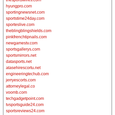
hyungpro.com
sportingnewsnet.com
sportstime24day.com
sporteslive.com
theblingblingshields.com
pinkfrenchtipnails.com
newgamestv.com
sportsgallerys.com
sportsmirrors.net
datasports.net
atasehirescortu.net
engineeringtechub.com
jerryescorts.com
attorneylegal.co
voomb.com
techgadgetpoint.com
tvsportsguide24.com
sportsreviews24.com