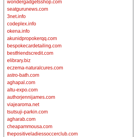
wondergadgetsshop.com
seatgurunews.com
3net.info
codeplex.info
okena.info
akunidpropokerqq.com
bespokecardetailing.com
bestfriendscredit.com
elibrary.biz
eczema-naturalcures.com
astro-bath.com
aghapal.com
altu-expo.com
authorjennijames.com
viajearoma.net
tsutsuji-parkin.com
agharab.com
cheapammousa.com
thepositiveladiessoccerclub.com