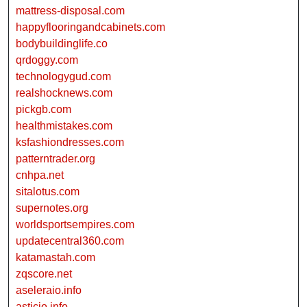
mattress-disposal.com
happyflooringandcabinets.com
bodybuildinglife.co
qrdoggy.com
technologygud.com
realshocknews.com
pickgb.com
healthmistakes.com
ksfashiondresses.com
patterntrader.org
cnhpa.net
sitalotus.com
supernotes.org
worldsportsempires.com
updatecentral360.com
katamastah.com
zqscore.net
aseleraio.info
asticio.info