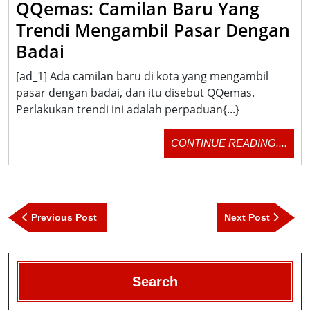
QQemas: Camilan Baru Yang
Bawah
Trendi Mengambil Pasar Dengan
Permukaan?
QQemas:
Badai
Camilan
[ad_1] Ada camilan baru di kota yang mengambil
Baru
pasar dengan badai, dan itu disebut QQemas.
Yang
Perlakukan trendi ini adalah perpaduan{...}
Trendi
CON
CONTINUE READING....
Mengambil
READ
Pasar
Dengan
Post
Badai
Previous
Next
Previous Post
Next Post
navigation
Post
Post
Search