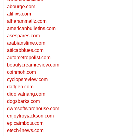
abourge.com
afiliixs.com
alharammallz.com
americanbulletins.com
asespares.com
arabianstime.com
atticabblues.com
autometropolist.com
beautycreamreview.com
coinmoh.com
cyclopsreview.com
dattgen.com
didoivatnang.com
dogsbarks.com
dwmsoftwarehouse.com
enjoytroyjackson.com
epicaimbots.com
etech4news.com