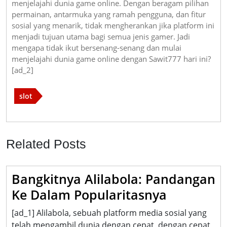
menjelajahi dunia game online. Dengan beragam pilihan
permainan, antarmuka yang ramah pengguna, dan fitur
sosial yang menarik, tidak mengherankan jika platform ini
menjadi tujuan utama bagi semua jenis gamer. Jadi
mengapa tidak ikut bersenang-senang dan mulai
menjelajahi dunia game online dengan Sawit777 hari ini?
[ad_2]
slot
Related Posts
Bangkitnya Alilabola: Pandangan
Bangkitn
Ke Dalam Popularitasnya
Alilabola:
[ad_1] Alilabola, sebuah platform media sosial yang
Pandang
telah mengambil dunia dengan cepat, dengan cepat