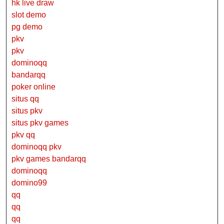
hk live draw
slot demo
pg demo
pkv
pkv
dominoqq
bandarqq
poker online
situs qq
situs pkv
situs pkv games
pkv qq
dominoqq pkv
pkv games bandarqq
dominoqq
domino99
qq
qq
qq