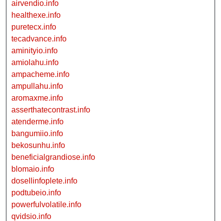
airvendio.info
healthexe.info
puretecx.info
tecadvance.info
aminityio.info
amiolahu.info
ampacheme.info
ampullahu.info
aromaxme.info
asserthatecontrast.info
atenderme.info
bangumiio.info
bekosunhu.info
beneficialgrandiose.info
blomaio.info
dosellinfoplete.info
podtubeio.info
powerfulvolatile.info
qvidsio.info