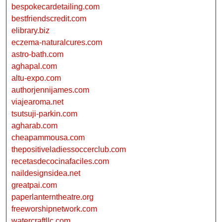
bespokecardetailing.com
bestfriendscredit.com
elibrary.biz
eczema-naturalcures.com
astro-bath.com
aghapal.com
altu-expo.com
authorjennijames.com
viajearoma.net
tsutsuji-parkin.com
agharab.com
cheapammousa.com
thepositiveladiessoccerclub.com
recetasdecocinafaciles.com
naildesignsidea.net
greatpai.com
paperlanterntheatre.org
freeworshipnetwork.com
watercraftllc.com