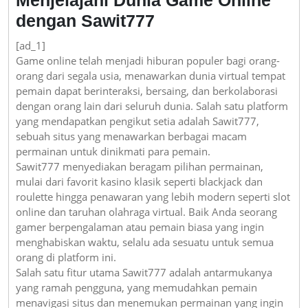
dengan Sawit777
[ad_1]
Game online telah menjadi hiburan populer bagi orang-
orang dari segala usia, menawarkan dunia virtual tempat
pemain dapat berinteraksi, bersaing, dan berkolaborasi
dengan orang lain dari seluruh dunia. Salah satu platform
yang mendapatkan pengikut setia adalah Sawit777,
sebuah situs yang menawarkan berbagai macam
permainan untuk dinikmati para pemain.
Sawit777 menyediakan beragam pilihan permainan,
mulai dari favorit kasino klasik seperti blackjack dan
roulette hingga penawaran yang lebih modern seperti slot
online dan taruhan olahraga virtual. Baik Anda seorang
gamer berpengalaman atau pemain biasa yang ingin
menghabiskan waktu, selalu ada sesuatu untuk semua
orang di platform ini.
Salah satu fitur utama Sawit777 adalah antarmukanya
yang ramah pengguna, yang memudahkan pemain
menavigasi situs dan menemukan permainan yang ingin