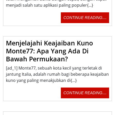
Ke
menjadi salah satu aplikasi paling populer{...}
Dalam
CON
CONTINUE READING....
Popularit
READ
Menjelajahi Keajaiban Kuno
Monte77: Apa Yang Ada Di
Menjelajahi
Bawah Permukaan?
Keajaiban
[ad_1] Monte77, sebuah kota kecil yang terletak di
Kuno
jantung Italia, adalah rumah bagi beberapa keajaiban
Monte77:
kuno yang paling menakjubkan di{...}
Apa
CON
CONTINUE READING....
Yang
READ
Ada
Di