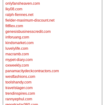
onlyfansheaven.com
lky08.com
ralph-fiennes.net
fielder-maximum-discount.net
fitfllex.com
genesisbusinesscredit.com
inforuang.com
kindsmarket.com
luvelylife.com
macramb.com
mypet-diary.com
oxweekly.com
panamacitydeckcontractors.com
westfashions.com
toolshandy.com
travelstager.com
trendinspires.com
rannyephul.com
reportradar360.com