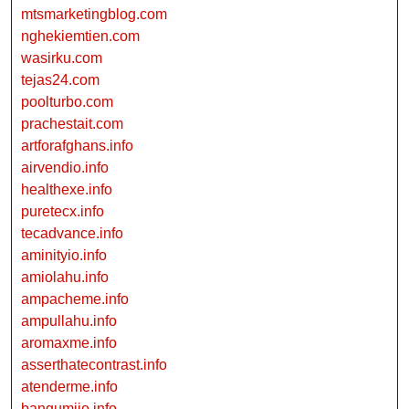
mtsmarketingblog.com
nghekiemtien.com
wasirku.com
tejas24.com
poolturbo.com
prachestait.com
artforafghans.info
airvendio.info
healthexe.info
puretecx.info
tecadvance.info
aminityio.info
amiolahu.info
ampacheme.info
ampullahu.info
aromaxme.info
asserthatecontrast.info
atenderme.info
bangumiio.info