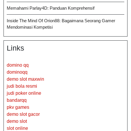
Memahami Parlay4D: Panduan Komprehensif
Inside The Mind Of Orion88: Bagaimana Seorang Gamer
Mendominasi Kompetisi
Links
domino qq
dominoqq
demo slot maxwin
judi bola resmi
judi poker online
bandarqq
pkv games
demo slot gacor
demo slot
slot online