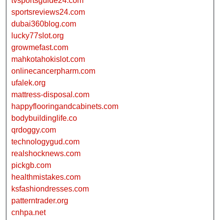
tvsportsguide24.com
sportsreviews24.com
dubai360blog.com
lucky77slot.org
growmefast.com
mahkotahokislot.com
onlinecancerpharm.com
ufalek.org
mattress-disposal.com
happyflooringandcabinets.com
bodybuildinglife.co
qrdoggy.com
technologygud.com
realshocknews.com
pickgb.com
healthmistakes.com
ksfashiondresses.com
patterntrader.org
cnhpa.net