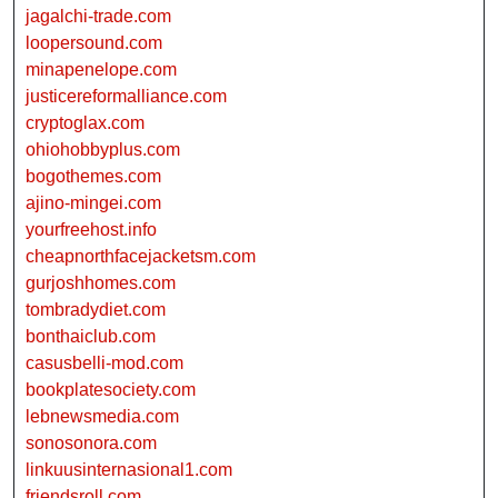
jagalchi-trade.com
loopersound.com
minapenelope.com
justicereformalliance.com
cryptoglax.com
ohiohobbyplus.com
bogothemes.com
ajino-mingei.com
yourfreehost.info
cheapnorthfacejacketsm.com
gurjoshhomes.com
tombradydiet.com
bonthaiclub.com
casusbelli-mod.com
bookplatesociety.com
lebnewsmedia.com
sonosonora.com
linkuusinternasional1.com
friendsroll.com