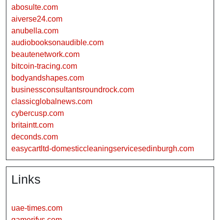
abosulte.com
aiverse24.com
anubella.com
audiobooksonaudible.com
beautenetwork.com
bitcoin-tracing.com
bodyandshapes.com
businessconsultantsroundrock.com
classicglobalnews.com
cybercusp.com
britaintt.com
deconds.com
easycartltd-domesticcleaningservicesedinburgh.com
Links
uae-times.com
gamerifys.com