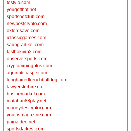
tostylo.com
yougetthat.net
sportsnetclub.com
newbestcrypto.com
oxfordsave.com
iclassicgames.com
saung-artikel.com
fasthokivip2.com
observersports.com
cryptominingplus.com
aquinoticiaspe.com
longhairedfrenchbulldog.com
lawyersforhire.co
businemarket.com
matahari88play.net
moneydescriptor.com
youthsmagazine.com
painaidee.net
sportsdarkest.com