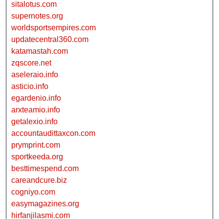
sitalotus.com
supernotes.org
worldsportsempires.com
updatecentral360.com
katamastah.com
zqscore.net
aseleraio.info
asticio.info
egardenio.info
arxteamio.info
getalexio.info
accountaudittaxcon.com
prymprint.com
sportkeeda.org
besttimespend.com
careandcure.biz
cogniyo.com
easymagazines.org
hirfanjilasmi.com