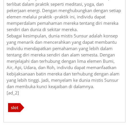
terlibat dalam praktik seperti meditasi, yoga, dan
pekerjaan energi. Dengan menghubungkan dengan setiap
elemen melalui praktik -praktik ini, individu dapat
memperdalam pemahaman mereka tentang diri mereka
sendiri dan dunia di sekitar mereka.
Sebagai kesimpulan, dunia mistis 5unsur adalah konsep
yang menarik dan mencerahkan yang dapat membantu
individu mendapatkan pemahaman yang lebih dalam
tentang diri mereka sendiri dan alam semesta. Dengan
menjelajahi dan terhubung dengan lima elemen Bumi,
Air, Api, Udara, dan Roh, individu dapat memanfaatkan
kebijaksanaan batin mereka dan terhubung dengan alam
yang lebih tinggi. Jadi, menyelam ke dunia mistis 5unsur
dan membuka kunci keajaiban di dalamnya.
[ad_2]
slot