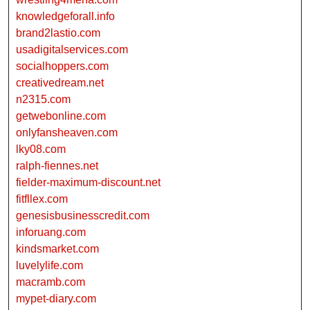
knowledgeforall.info
brand2lastio.com
usadigitalservices.com
socialhoppers.com
creativedream.net
n2315.com
getwebonline.com
onlyfansheaven.com
lky08.com
ralph-fiennes.net
fielder-maximum-discount.net
fitfllex.com
genesisbusinesscredit.com
inforuang.com
kindsmarket.com
luvelylife.com
macramb.com
mypet-diary.com