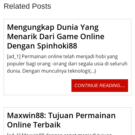
Related Posts
Mengungkap Dunia Yang
Menarik Dari Game Online
Mengungkap
Dengan Spinhoki88
Dunia
[ad_1] Permainan online telah menjadi hobi yang
Yang
populer bagi orang -orang dari segala usia di seluruh
Menarik
dunia. Dengan munculnya teknologi{...}
Dari
CON
CONTINUE READING....
Game
READ
Online
Dengan
Maxwin88: Tujuan Permainan
Spinhoki88
Maxwin88:
Online Terbaik
Tujuan