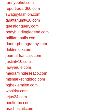
rannyephul.com
reportradar360.com
swaggyfashion.com
taraftariumtv10.com
questionquery.com
bodybuildinglegend.com
brilliant-nails.com
dandr-photography.com
dokteroce.com
journal-francais.com
justintv10.com
lawyerule.com
mediamingleseaco.com
mtsmarketingblog.com
nghekiemtien.com
wasirku.com
tejas24.com
poolturbo.com
prachestait.com