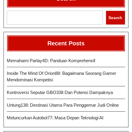
Search
Recent Posts
Memahami Parlay4D: Panduan Komprehensif
Inside The Mind Of Orion88: Bagaimana Seorang Gamer
Mendominasi Kompetisi
Kontroversi Seputar GBO338 Dan Potensi Dampaknya
Untung138: Destinasi Utama Para Penggemar Judi Online
Meluncurkan Autobot77: Masa Depan Teknologi AI