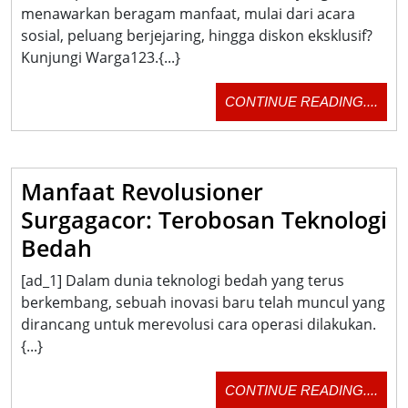
Bergabung
menawarkan beragam manfaat, mulai dari acara
Dengan
sosial, peluang berjejaring, hingga diskon eksklusif?
Kunjungi Warga123.{...}
Warga123:
Panduan
CON
CONTINUE READING....
Komprehen
READ
Manfaat Revolusioner
Surgagacor: Terobosan Teknologi
Manfaat
Bedah
Revolusioner
[ad_1] Dalam dunia teknologi bedah yang terus
Surgagacor:
berkembang, sebuah inovasi baru telah muncul yang
Terobosan
dirancang untuk merevolusi cara operasi dilakukan.
{...}
Teknologi
Bedah
CON
CONTINUE READING....