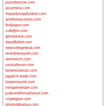
joycebriscoe.com
aicarmina.com
mypartysupplystore.com
annforwisconsin.com
findjaipur.com
cultofjim.com
glimmerick.com
davidfollett.com
newcollegebeat.com
reverbnewyork.com
skinmerch.com
usvisaforum.com
bestmovierulz.com
jagalchi-trade.com
loopersound.com
minapenelope.com
justicereformalliance.com
cryptoglax.com
ohiohobbyplus.com