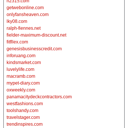
n2315.com
getwebonline.com
onlyfansheaven.com
lky08.com
ralph-fiennes.net
fielder-maximum-discount.net
fitfllex.com
genesisbusinesscredit.com
inforuang.com
kindsmarket.com
luvelylife.com
macramb.com
mypet-diary.com
oxweekly.com
panamacitydeckcontractors.com
westfashions.com
toolshandy.com
travelstager.com
trendinspires.com