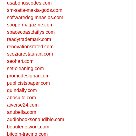
usabonuscodes.com
sm-satta-makta-gods.com
softwaredegimnasios.com
soopermagazine.com
spacecoastdailys.com
readytrademark.com
renovationsrated.com
scoziarestaurant.com
seohart.com
set-cleaning.com
promodesignai.com
publicistspaper.com
quindaily.com
abosulte.com
aiverse24.com
anubella.com
audiobooksonaudible.com
beautenetwork.com
bitcoin-tracing.com