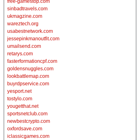
free-gamestop.com
sinbadtravels.com
ukmagzine.com
wareztech.org
usabestnetwork.com
jessepinkmanoutfit.com
umailsend.com
retarys.com
fasterformationcpf.com
goldensnuggles.com
lookbattlemap.com
buyrdpservice.com
yesport.net
tostylo.com
yougetthat.net
sportsnetclub.com
newbestcrypto.com
oxfordsave.com
iclassicgames.com