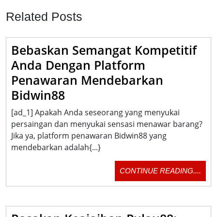
Related Posts
Bebaskan Semangat Kompetitif
Anda Dengan Platform
Penawaran Mendebarkan
Bebaskan
Bidwin88
Semangat
[ad_1] Apakah Anda seseorang yang menyukai
Kompetitif
persaingan dan menyukai sensasi menawar barang?
Anda
Jika ya, platform penawaran Bidwin88 yang
mendebarkan adalah{...}
Dengan
Platform
CON
CONTINUE READING....
Penawaran
READ
Mendebarkan
Bidwin88