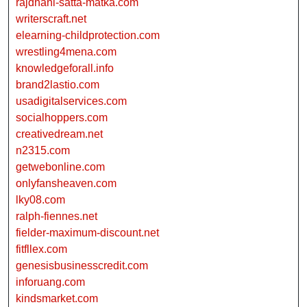
rajdhani-satta-matka.com
writerscraft.net
elearning-childprotection.com
wrestling4mena.com
knowledgeforall.info
brand2lastio.com
usadigitalservices.com
socialhoppers.com
creativedream.net
n2315.com
getwebonline.com
onlyfansheaven.com
lky08.com
ralph-fiennes.net
fielder-maximum-discount.net
fitfllex.com
genesisbusinesscredit.com
inforuang.com
kindsmarket.com