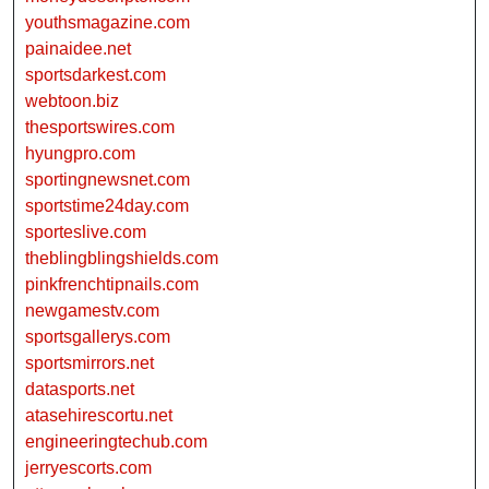
youthsmagazine.com
painaidee.net
sportsdarkest.com
webtoon.biz
thesportswires.com
hyungpro.com
sportingnewsnet.com
sportstime24day.com
sporteslive.com
theblingblingshields.com
pinkfrenchtipnails.com
newgamestv.com
sportsgallerys.com
sportsmirrors.net
datasports.net
atasehirescortu.net
engineeringtechub.com
jerryescorts.com