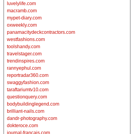
luvelylife.com
macramb.com
mypet-diary.com
oxweekly.com
panamacitydeckcontractors.com
westfashions.com
toolshandy.com
travelstager.com
trendinspires.com
rannyephul.com
reportradar360.com
swaggyfashion.com
taraftariumtv10.com
questionquery.com
bodybuildinglegend.com
brilliant-nails.com
dandr-photography.com
dokteroce.com
journal-francais.com