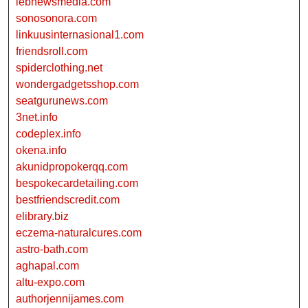
lebnewsmedia.com
sonosonora.com
linkuusinternasional1.com
friendsroll.com
spiderclothing.net
wondergadgetsshop.com
seatgurunews.com
3net.info
codeplex.info
okena.info
akunidpropokerqq.com
bespokecardetailing.com
bestfriendscredit.com
elibrary.biz
eczema-naturalcures.com
astro-bath.com
aghapal.com
altu-expo.com
authorjennijames.com