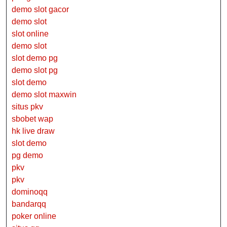
demo slot gacor
demo slot
slot online
demo slot
slot demo pg
demo slot pg
slot demo
demo slot maxwin
situs pkv
sbobet wap
hk live draw
slot demo
pg demo
pkv
pkv
dominoqq
bandarqq
poker online