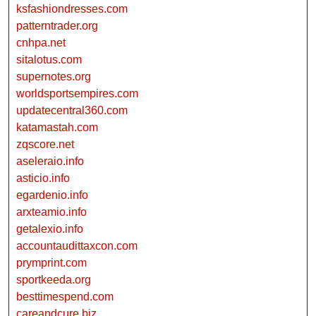
ksfashiondresses.com
patterntrader.org
cnhpa.net
sitalotus.com
supernotes.org
worldsportsempires.com
updatecentral360.com
katamastah.com
zqscore.net
aseleraio.info
asticio.info
egardenio.info
arxteamio.info
getalexio.info
accountaudittaxcon.com
prymprint.com
sportkeeda.org
besttimespend.com
careandcure.biz