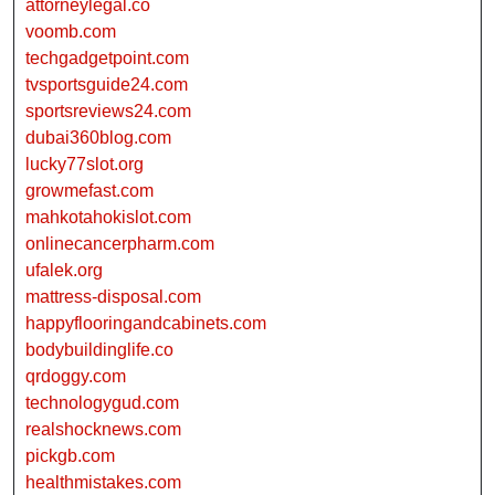
attorneylegal.co
voomb.com
techgadgetpoint.com
tvsportsguide24.com
sportsreviews24.com
dubai360blog.com
lucky77slot.org
growmefast.com
mahkotahokislot.com
onlinecancerpharm.com
ufalek.org
mattress-disposal.com
happyflooringandcabinets.com
bodybuildinglife.co
qrdoggy.com
technologygud.com
realshocknews.com
pickgb.com
healthmistakes.com