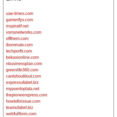
uae-times.com
gamerifys.com
inspiratif.net
vsmsnetworks.com
offthem.com
ibommatv.com
techporfit.com
bekasionline.com
nbusinessplan.com
greenlife360.com
cantshoutitout.com
expressufabet.biz
mypuertoplata.net
thepioneerxpress.com
howtofixissue.com
teamufabet.biz
webfullform.com