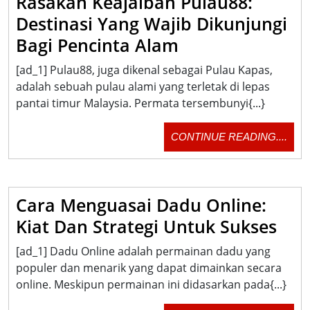
Rasakan Keajaiban Pulau88:
Destinasi Yang Wajib Dikunjungi
Rasakan
Bagi Pencinta Alam
Keajaiban
[ad_1] Pulau88, juga dikenal sebagai Pulau Kapas,
Pulau88:
adalah sebuah pulau alami yang terletak di lepas
Destinasi
pantai timur Malaysia. Permata tersembunyi{...}
Yang
CON
CONTINUE READING....
Wajib
READ
Dikunjungi
Bagi
Cara Menguasai Dadu Online:
Pencinta
Car
Kiat Dan Strategi Untuk Sukses
Alam
Men
[ad_1] Dadu Online adalah permainan dadu yang
Dad
populer dan menarik yang dapat dimainkan secara
Onl
online. Meskipun permainan ini didasarkan pada{...}
Kiat