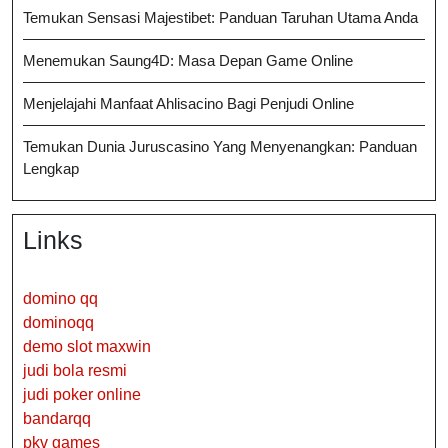
Temukan Sensasi Majestibet: Panduan Taruhan Utama Anda
Menemukan Saung4D: Masa Depan Game Online
Menjelajahi Manfaat Ahlisacino Bagi Penjudi Online
Temukan Dunia Juruscasino Yang Menyenangkan: Panduan
Lengkap
Links
domino qq
dominoqq
demo slot maxwin
judi bola resmi
judi poker online
bandarqq
pkv games