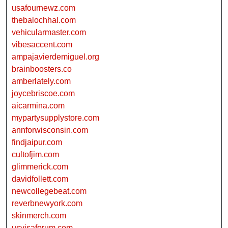
usafournewz.com
thebalochhal.com
vehicularmaster.com
vibesaccent.com
ampajavierdemiguel.org
brainboosters.co
amberlately.com
joycebriscoe.com
aicarmina.com
mypartysupplystore.com
annforwisconsin.com
findjaipur.com
cultofjim.com
glimmerick.com
davidfollett.com
newcollegebeat.com
reverbnewyork.com
skinmerch.com
usvisaforum.com