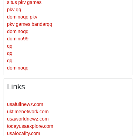
situs pkv games
pkv qq
dominoqq pkv
pkv games bandarqq
dominoqq
domino99
qq
qq
qq
dominoqq
Links
usafullnewz.com
uktimenetwork.com
usaworldnewz.com
todayusaexplore.com
usalocality.com