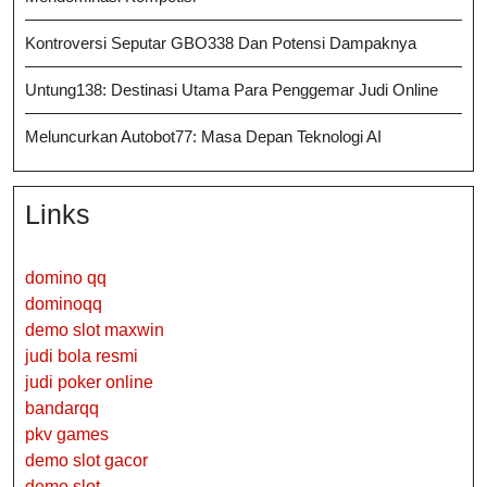
Kontroversi Seputar GBO338 Dan Potensi Dampaknya
Untung138: Destinasi Utama Para Penggemar Judi Online
Meluncurkan Autobot77: Masa Depan Teknologi AI
Links
domino qq
dominoqq
demo slot maxwin
judi bola resmi
judi poker online
bandarqq
pkv games
demo slot gacor
demo slot