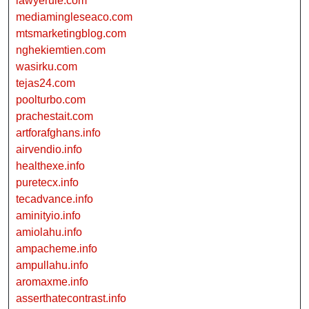
lawyerule.com
mediamingleseaco.com
mtsmarketingblog.com
nghekiemtien.com
wasirku.com
tejas24.com
poolturbo.com
prachestait.com
artforafghans.info
airvendio.info
healthexe.info
puretecx.info
tecadvance.info
aminityio.info
amiolahu.info
ampacheme.info
ampullahu.info
aromaxme.info
asserthatecontrast.info