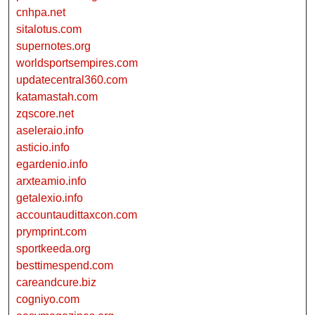
cnhpa.net
sitalotus.com
supernotes.org
worldsportsempires.com
updatecentral360.com
katamastah.com
zqscore.net
aseleraio.info
asticio.info
egardenio.info
arxteamio.info
getalexio.info
accountaudittaxcon.com
prymprint.com
sportkeeda.org
besttimespend.com
careandcure.biz
cogniyo.com