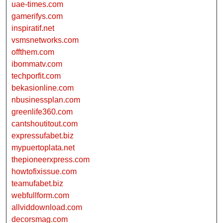
uae-times.com
gamerifys.com
inspiratif.net
vsmsnetworks.com
offthem.com
ibommatv.com
techporfit.com
bekasionline.com
nbusinessplan.com
greenlife360.com
cantshoutitout.com
expressufabet.biz
mypuertoplata.net
thepioneerxpress.com
howtofixissue.com
teamufabet.biz
webfullform.com
allviddownload.com
decorsmag.com