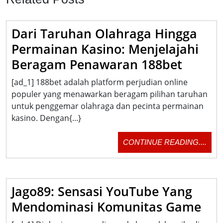
Dari Taruhan Olahraga Hingga
Permainan Kasino: Menjelajahi
Dari
Beragam Penawaran 188bet
Taruh
[ad_1] 188bet adalah platform perjudian online
Olahr
populer yang menawarkan beragam pilihan taruhan
Hingg
untuk penggemar olahraga dan pecinta permainan
kasino. Dengan{...}
Perma
Kasino
CON
CONTINUE READING....
Menjel
READ
Berag
Penaw
Jago89: Sensasi YouTube Yang
188bet
Jag
Mendominasi Komunitas Game
Sen