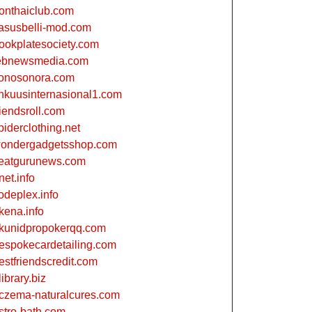
onthaiclub.com
asusbelli-mod.com
ookplatesociety.com
ebnewsmedia.com
onosonora.com
inkuusinternasional1.com
riendsroll.com
piderclothing.net
ondergadgetsshop.com
eatgurunews.com
net.info
odeplex.info
kena.info
kunidpropokerqq.com
espokecardetailing.com
estfriendscredit.com
library.biz
czema-naturalcures.com
stro-bath.com