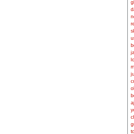
g
d
n
r
s
u
b
j
l
m
j
c
o
b
a
y
c
g
t