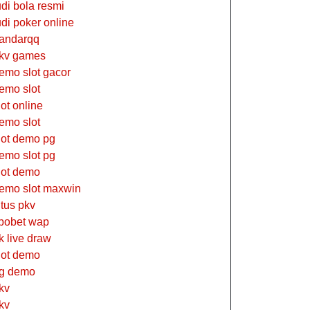
udi bola resmi
udi poker online
andarqq
kv games
emo slot gacor
emo slot
lot online
emo slot
lot demo pg
emo slot pg
lot demo
emo slot maxwin
itus pkv
bobet wap
k live draw
lot demo
g demo
kv
kv