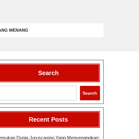
ANG MENANG
Search
Search
Recent Posts
emukan Dunia Juruscasino Yang Menyenangkan: