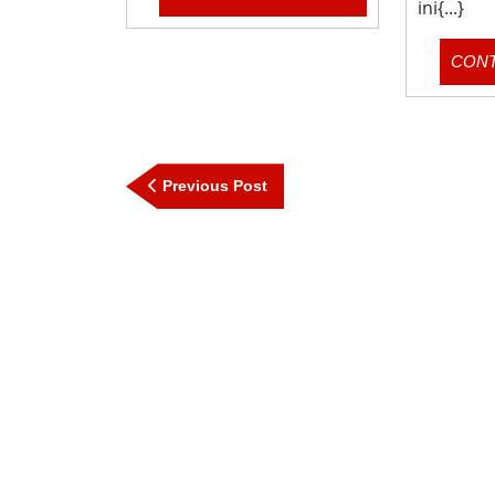
ini{...}
READING....
CONT
Post
Previous
Previous Post
navigation
Post