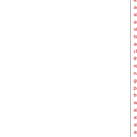
a
a
a
v
t
a
c
t
r
n
g
p
f
w
a
a
a
a