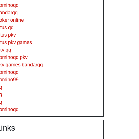
ominoqq
andarqq
oker online
itus qq
itus pkv
itus pkv games
kv qq
ominoqq pkv
kv games bandarqq
ominoqq
omino99
q
q
q
ominoqq
Links