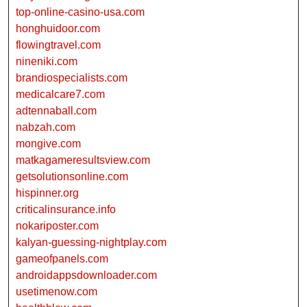
top-online-casino-usa.com
honghuidoor.com
flowingtravel.com
nineniki.com
brandiospecialists.com
medicalcare7.com
adtennaball.com
nabzah.com
mongive.com
matkagameresultsview.com
getsolutionsonline.com
hispinner.org
criticalinsurance.info
nokariposter.com
kalyan-guessing-nightplay.com
gameofpanels.com
androidappsdownloader.com
usetimenow.com