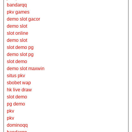
bandarqq
pkv games
demo slot gacor
demo slot
slot online
demo slot
slot demo pg
demo slot pg
slot demo
demo slot maxwin
situs pkv
sbobet wap
hk live draw
slot demo
pg demo
pkv
pkv
dominoqq