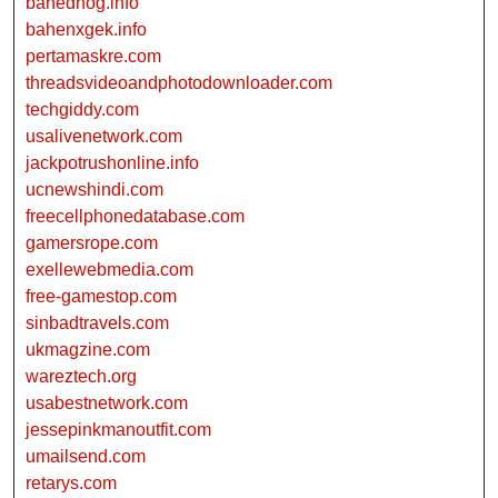
bahednog.info
bahenxgek.info
pertamaskre.com
threadsvideoandphotodownloader.com
techgiddy.com
usalivenetwork.com
jackpotrushonline.info
ucnewshindi.com
freecellphonedatabase.com
gamersrope.com
exellewebmedia.com
free-gamestop.com
sinbadtravels.com
ukmagzine.com
wareztech.org
usabestnetwork.com
jessepinkmanoutfit.com
umailsend.com
retarys.com