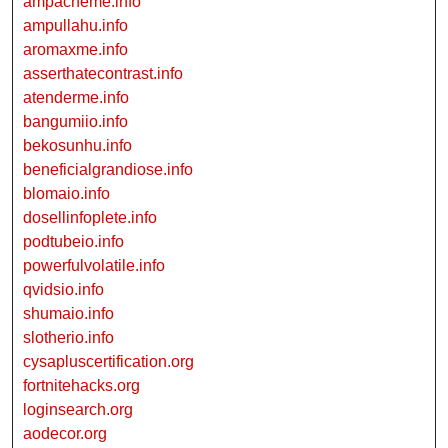
ampacheme.info
ampullahu.info
aromaxme.info
asserthatecontrast.info
atenderme.info
bangumiio.info
bekosunhu.info
beneficialgrandiose.info
blomaio.info
dosellinfoplete.info
podtubeio.info
powerfulvolatile.info
qvidsio.info
shumaio.info
slotherio.info
cysapluscertification.org
fortnitehacks.org
loginsearch.org
aodecor.org