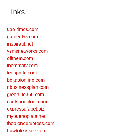
Links
uae-times.com
gamerifys.com
inspiratif.net
vsmsnetworks.com
offthem.com
ibommatv.com
techporfit.com
bekasionline.com
nbusinessplan.com
greenlife360.com
cantshoutitout.com
expressufabet.biz
mypuertoplata.net
thepioneerxpress.com
howtofixissue.com