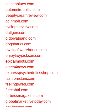
atticabblues.com
autometropolist.com
beautycreamreview.com
coinmoh.com
cyclopsreview.com
dattgen.com
didoivatnang.com
dogsbarks.com
dwmsoftwarehouse.com
enjoytroyjackson.com
epicaimbots.com
etech4news.com
expresspsychedelicsshop.com
fashionistani.com
feelingswed.com
firecabal.com
forbessmagazine.com
globalmarketlivetoday.com