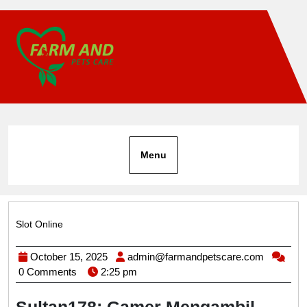
Skip
to
content
Menu
Slot Online
Category
October
admin@f
October 15, 2025
admin@farmandpetscare.com
15,
0 Comments
2:25 pm
2025
Sultan178: Gamer Mengambil