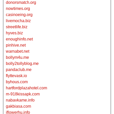
donorsmatch.org
nowtimes.org
casinoeing.org
livemocha.biz
streetlife.biz
hyves.biz
enoughinfo.net
pinhive.net
warnabet.net
bollym4u.me
bolly2tollyblog.me
pandaclub.me
flyttevask.io
byhous.com
hartfordplazahotel.com
m-918kissapk.com
nabavkame.info
gakbiasa.com
iflowerhu.info