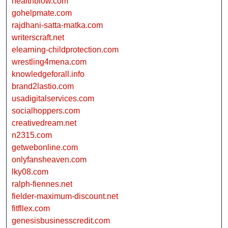
healthblow.com
gohelpmate.com
rajdhani-satta-matka.com
writerscraft.net
elearning-childprotection.com
wrestling4mena.com
knowledgeforall.info
brand2lastio.com
usadigitalservices.com
socialhoppers.com
creativedream.net
n2315.com
getwebonline.com
onlyfansheaven.com
lky08.com
ralph-fiennes.net
fielder-maximum-discount.net
fitfllex.com
genesisbusinesscredit.com