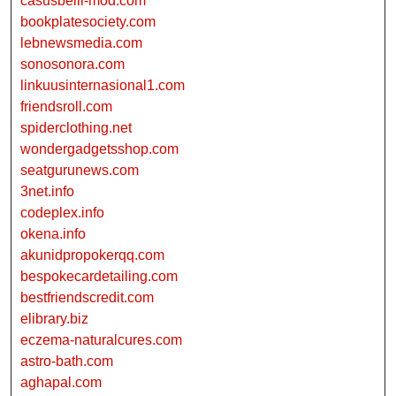
casusbelli-mod.com
bookplatesociety.com
lebnewsmedia.com
sonosonora.com
linkuusinternasional1.com
friendsroll.com
spiderclothing.net
wondergadgetsshop.com
seatgurunews.com
3net.info
codeplex.info
okena.info
akunidpropokerqq.com
bespokecardetailing.com
bestfriendscredit.com
elibrary.biz
eczema-naturalcures.com
astro-bath.com
aghapal.com