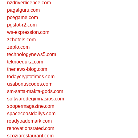
nzdriverlicence.com
pagalguru.com
pcegame.com
pgslot-r2.com
ws-expression.com
zchotels.com
zepfo.com
technologynews5.com
teknoeduka.com
thenews-blog.com
todaycryptotimes.com
usabonuscodes.com
sm-satta-makta-gods.com
softwaredegimnasios.com
soopermagazine.com
spacecoastdailys.com
readytrademark.com
renovationsrated.com
scoziarestaurant.com