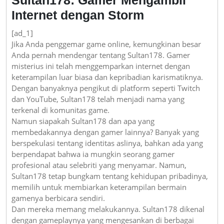
Internet dengan Storm
[ad_1]
Jika Anda penggemar game online, kemungkinan besar
Anda pernah mendengar tentang Sultan178. Gamer
misterius ini telah menggemparkan internet dengan
keterampilan luar biasa dan kepribadian karismatiknya.
Dengan banyaknya pengikut di platform seperti Twitch
dan YouTube, Sultan178 telah menjadi nama yang
terkenal di komunitas game.
Namun siapakah Sultan178 dan apa yang
membedakannya dengan gamer lainnya? Banyak yang
berspekulasi tentang identitas aslinya, bahkan ada yang
berpendapat bahwa ia mungkin seorang gamer
profesional atau selebriti yang menyamar. Namun,
Sultan178 tetap bungkam tentang kehidupan pribadinya,
memilih untuk membiarkan keterampilan bermain
gamenya berbicara sendiri.
Dan mereka memang melakukannya. Sultan178 dikenal
dengan gameplaynya yang mengesankan di berbagai