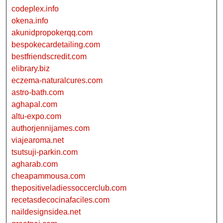
codeplex.info
okena.info
akunidpropokerqq.com
bespokecardetailing.com
bestfriendscredit.com
elibrary.biz
eczema-naturalcures.com
astro-bath.com
aghapal.com
altu-expo.com
authorjennijames.com
viajearoma.net
tsutsuji-parkin.com
agharab.com
cheapammousa.com
thepositiveladiessoccerclub.com
recetasdecocinafaciles.com
naildesignsidea.net