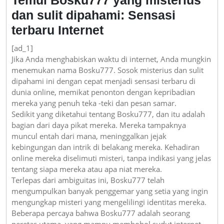
dan sulit dipahami: Sensasi
terbaru Internet
[ad_1]
Jika Anda menghabiskan waktu di internet, Anda mungkin
menemukan nama Bosku777. Sosok misterius dan sulit
dipahami ini dengan cepat menjadi sensasi terbaru di
dunia online, memikat penonton dengan kepribadian
mereka yang penuh teka -teki dan pesan samar.
Sedikit yang diketahui tentang Bosku777, dan itu adalah
bagian dari daya pikat mereka. Mereka tampaknya
muncul entah dari mana, meninggalkan jejak
kebingungan dan intrik di belakang mereka. Kehadiran
online mereka diselimuti misteri, tanpa indikasi yang jelas
tentang siapa mereka atau apa niat mereka.
Terlepas dari ambiguitas ini, Bosku777 telah
mengumpulkan banyak penggemar yang setia yang ingin
mengungkap misteri yang mengelilingi identitas mereka.
Beberapa percaya bahwa Bosku777 adalah seorang
peretas utama, yang mampu membobol sudut internet