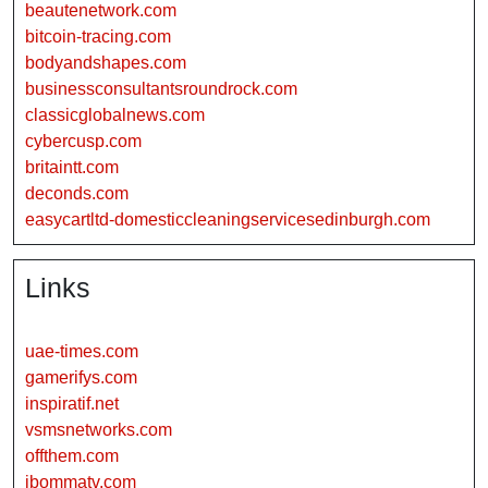
beautenetwork.com
bitcoin-tracing.com
bodyandshapes.com
businessconsultantsroundrock.com
classicglobalnews.com
cybercusp.com
britaintt.com
deconds.com
easycartltd-domesticcleaningservicesedinburgh.com
Links
uae-times.com
gamerifys.com
inspiratif.net
vsmsnetworks.com
offthem.com
ibommatv.com