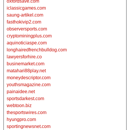
oxfordsave.com
iclassicgames.com
saung-artikel.com
fasthokivip2.com
observersports.com
cryptominingplus.com
aquinoticiaspe.com
longhairedfrenchbulldog.com
lawyersforhire.co
businemarket.com
matahari88play.net
moneydescriptor.com
youthsmagazine.com
painaidee.net
sportsdarkest.com
webtoon.biz
thesportswires.com
hyungpro.com
sportingnewsnet.com