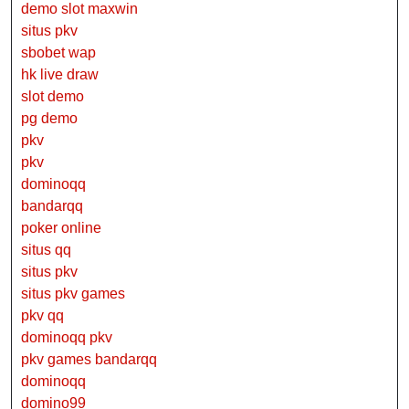
demo slot maxwin
situs pkv
sbobet wap
hk live draw
slot demo
pg demo
pkv
pkv
dominoqq
bandarqq
poker online
situs qq
situs pkv
situs pkv games
pkv qq
dominoqq pkv
pkv games bandarqq
dominoqq
domino99