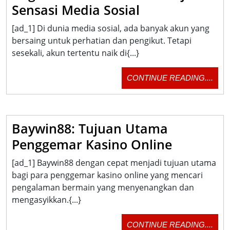
Bangkitnya
Sensasi Media Sosial
Sinaga123:
[ad_1] Di dunia media sosial, ada banyak akun yang
Bagaimana
bersaing untuk perhatian dan pengikut. Tetapi
Satu
sesekali, akun tertentu naik di{...}
Akun
CON
CONTINUE READING....
Menjadi
READ
Sensasi
Media
Baywin88: Tujuan Utama
Sosial
Baywin88
Penggemar Kasino Online
Tujuan
[ad_1] Baywin88 dengan cepat menjadi tujuan utama
Utama
bagi para penggemar kasino online yang mencari
Penggem
pengalaman bermain yang menyenangkan dan
mengasyikkan.{...}
Kasino
Online
CON
CONTINUE READING....