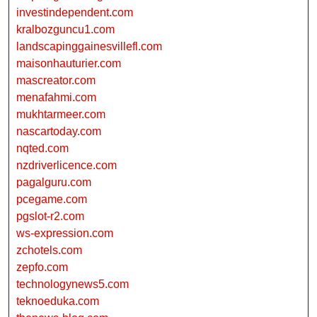
investindependent.com
kralbozguncu1.com
landscapinggainesvillefl.com
maisonhauturier.com
mascreator.com
menafahmi.com
mukhtarmeer.com
nascartoday.com
nqted.com
nzdriverlicence.com
pagalguru.com
pcegame.com
pgslot-r2.com
ws-expression.com
zchotels.com
zepfo.com
technologynews5.com
teknoeduka.com