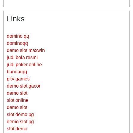
Links
domino qq
dominoqq
demo slot maxwin
judi bola resmi
judi poker online
bandarqq
pkv games
demo slot gacor
demo slot
slot online
demo slot
slot demo pg
demo slot pg
slot demo