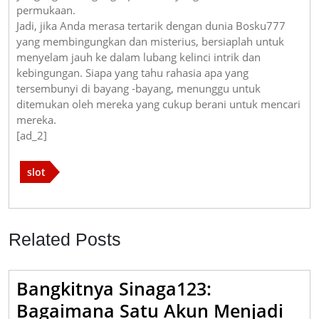
permukaan.
Jadi, jika Anda merasa tertarik dengan dunia Bosku777
yang membingungkan dan misterius, bersiaplah untuk
menyelam jauh ke dalam lubang kelinci intrik dan
kebingungan. Siapa yang tahu rahasia apa yang
tersembunyi di bayang -bayang, menunggu untuk
ditemukan oleh mereka yang cukup berani untuk mencari
mereka.
[ad_2]
slot
Related Posts
Bangkitnya Sinaga123:
Bagaimana Satu Akun Menjadi