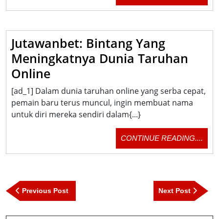
READ
Jutawanbet: Bintang Yang
Meningkatnya Dunia Taruhan
Jutawanbet:
Online
Bintang
[ad_1] Dalam dunia taruhan online yang serba cepat,
Yang
pemain baru terus muncul, ingin membuat nama
Meningkatnya
untuk diri mereka sendiri dalam{...}
Dunia
CON
CONTINUE READING....
Taruhan
READ
Online
Post
Previous
Next
Previous Post
Next Post
navigation
Post
Post