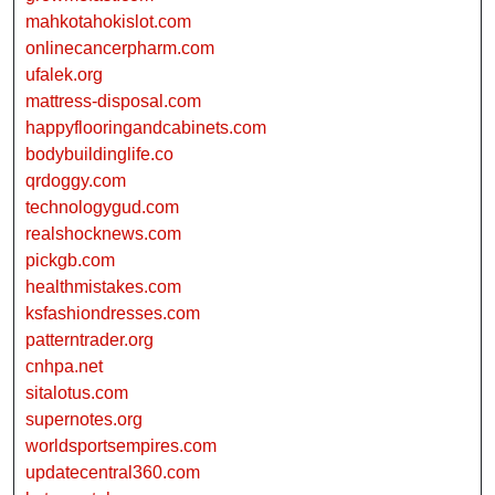
mahkotahokislot.com
onlinecancerpharm.com
ufalek.org
mattress-disposal.com
happyflooringandcabinets.com
bodybuildinglife.co
qrdoggy.com
technologygud.com
realshocknews.com
pickgb.com
healthmistakes.com
ksfashiondresses.com
patterntrader.org
cnhpa.net
sitalotus.com
supernotes.org
worldsportsempires.com
updatecentral360.com