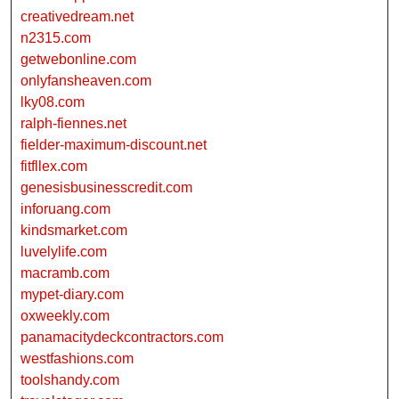
creativedream.net
n2315.com
getwebonline.com
onlyfansheaven.com
lky08.com
ralph-fiennes.net
fielder-maximum-discount.net
fitfllex.com
genesisbusinesscredit.com
inforuang.com
kindsmarket.com
luvelylife.com
macramb.com
mypet-diary.com
oxweekly.com
panamacitydeckcontractors.com
westfashions.com
toolshandy.com