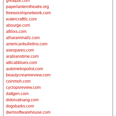
greatpai.com
paperlanterntheatre.org
freeworshipnetwork.com
watercraftllc.com
abourge.com
afiliixs.com
alharammallz.com
americanbulletins.com
asespares.com
arabianstime.com
atticabblues.com
autometropolist.com
beautycreamreview.com
coinmoh.com
cyclopsreview.com
dattgen.com
didoivatnang.com
dogsbarks.com
dwmsoftwarehouse.com