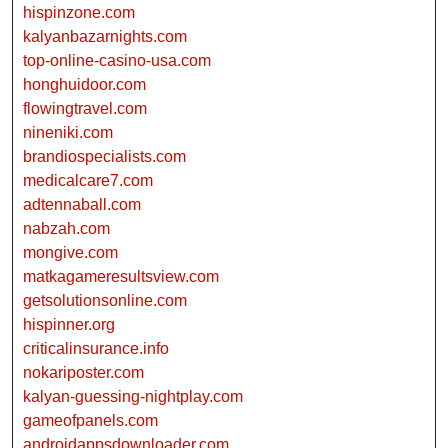
hispinzone.com
kalyanbazarnights.com
top-online-casino-usa.com
honghuidoor.com
flowingtravel.com
nineniki.com
brandiospecialists.com
medicalcare7.com
adtennaball.com
nabzah.com
mongive.com
matkagameresultsview.com
getsolutionsonline.com
hispinner.org
criticalinsurance.info
nokariposter.com
kalyan-guessing-nightplay.com
gameofpanels.com
androidappsdownloader.com