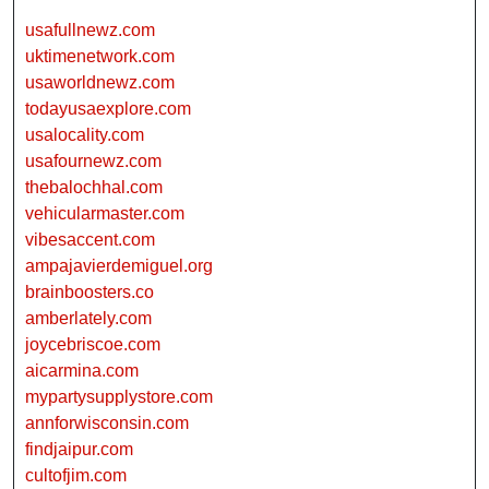
usafullnewz.com
uktimenetwork.com
usaworldnewz.com
todayusaexplore.com
usalocality.com
usafournewz.com
thebalochhal.com
vehicularmaster.com
vibesaccent.com
ampajavierdemiguel.org
brainboosters.co
amberlately.com
joycebriscoe.com
aicarmina.com
mypartysupplystore.com
annforwisconsin.com
findjaipur.com
cultofjim.com