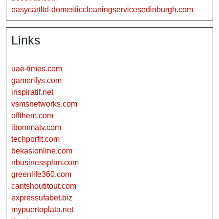
easycartltd-domesticcleaningservicesedinburgh.com
Links
uae-times.com
gamerifys.com
inspiratif.net
vsmsnetworks.com
offthem.com
ibommatv.com
techporfit.com
bekasionline.com
nbusinessplan.com
greenlife360.com
cantshoutitout.com
expressufabet.biz
mypuertoplata.net