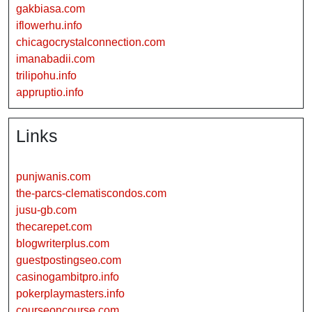
gakbiasa.com
iflowerhu.info
chicagocrystalconnection.com
imanabadii.com
trilipohu.info
appruptio.info
Links
punjwanis.com
the-parcs-clematiscondos.com
jusu-gb.com
thecarepet.com
blogwriterplus.com
guestpostingseo.com
casinogambitpro.info
pokerplaymasters.info
courseoncourse.com