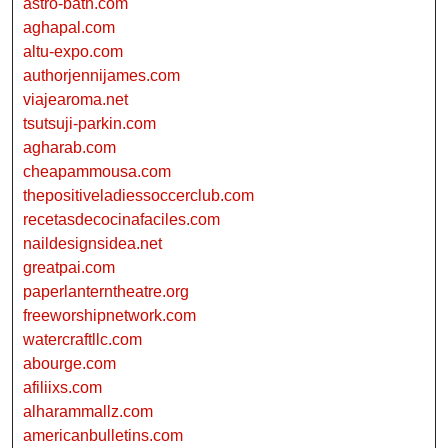
astro-bath.com
aghapal.com
altu-expo.com
authorjennijames.com
viajearoma.net
tsutsuji-parkin.com
agharab.com
cheapammousa.com
thepositiveladiessoccerclub.com
recetasdecocinafaciles.com
naildesignsidea.net
greatpai.com
paperlanterntheatre.org
freeworshipnetwork.com
watercraftllc.com
abourge.com
afiliixs.com
alharammallz.com
americanbulletins.com