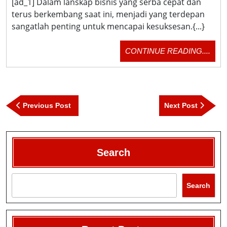
[ad_1] Dalam lanskap bisnis yang serba cepat dan
Mengubah
terus berkembang saat ini, menjadi yang terdepan
Permainan
sangatlah penting untuk mencapai kesuksesan.{...}
Untuk
CON
CONTINUE READING....
Bisnis
READ
Di
Mana
Post
Saja
Previous
Next
Previous Post
Next Post
navigation
Post
Post
Search
Search