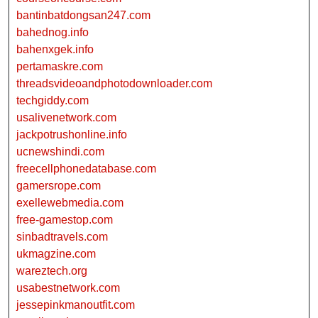
bantinbatdongsan247.com
bahednog.info
bahenxgek.info
pertamaskre.com
threadsvideoandphotodownloader.com
techgiddy.com
usalivenetwork.com
jackpotrushonline.info
ucnewshindi.com
freecellphonedatabase.com
gamersrope.com
exellewebmedia.com
free-gamestop.com
sinbadtravels.com
ukmagzine.com
wareztech.org
usabestnetwork.com
jessepinkmanoutfit.com