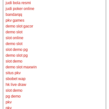
judi bola resmi
judi poker online
bandarqq
pkv games
demo slot gacor
demo slot
slot online
demo slot
slot demo pg
demo slot pg
slot demo
demo slot maxwin
situs pkv
sbobet wap
hk live draw
slot demo
pg demo
pkv
pkv