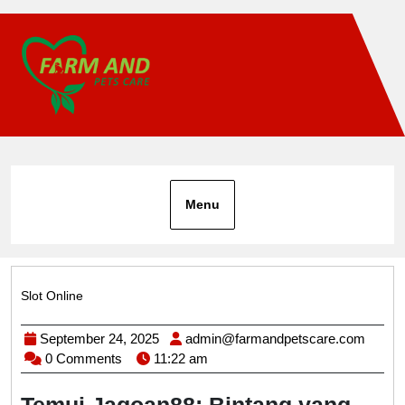
Skip
to
content
Menu
Slot Online
Category
September
admi
September 24, 2025
admin@farmandpetscare.com
24,
0 Comments
11:22 am
2025
Temui Jagoan88: Bintang yang