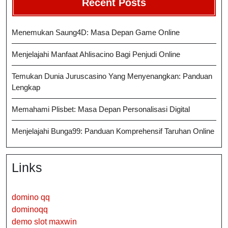
Recent Posts
Menemukan Saung4D: Masa Depan Game Online
Menjelajahi Manfaat Ahlisacino Bagi Penjudi Online
Temukan Dunia Juruscasino Yang Menyenangkan: Panduan
Lengkap
Memahami Plisbet: Masa Depan Personalisasi Digital
Menjelajahi Bunga99: Panduan Komprehensif Taruhan Online
Links
domino qq
dominoqq
demo slot maxwin