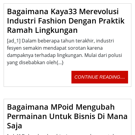
Digital
Bagaimana Kaya33 Merevolusi
Industri Fashion Dengan Praktik
Bagaimana
Ramah Lingkungan
Kaya33
[ad_1] Dalam beberapa tahun terakhir, industri
Merevolusi
fesyen semakin mendapat sorotan karena
Industri
dampaknya terhadap lingkungan. Mulai dari polusi
yang disebabkan oleh{...}
Fashion
Dengan
CON
CONTINUE READING....
Praktik
READ
Ramah
Lingkungan
Bagaimana MPoid Mengubah
Permainan Untuk Bisnis Di Mana
Bagaimana
Saja
MPoid