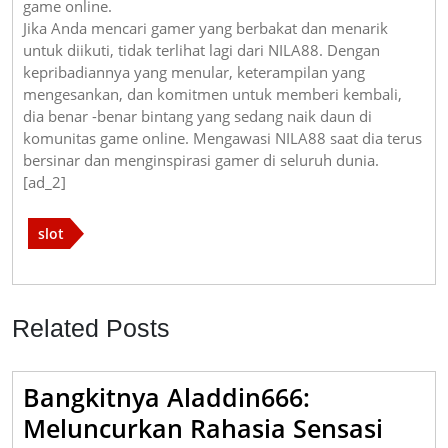
game online.
Jika Anda mencari gamer yang berbakat dan menarik
untuk diikuti, tidak terlihat lagi dari NILA88. Dengan
kepribadiannya yang menular, keterampilan yang
mengesankan, dan komitmen untuk memberi kembali,
dia benar -benar bintang yang sedang naik daun di
komunitas game online. Mengawasi NILA88 saat dia terus
bersinar dan menginspirasi gamer di seluruh dunia.
[ad_2]
slot
Related Posts
Bangkitnya Aladdin666:
Meluncurkan Rahasia Sensasi