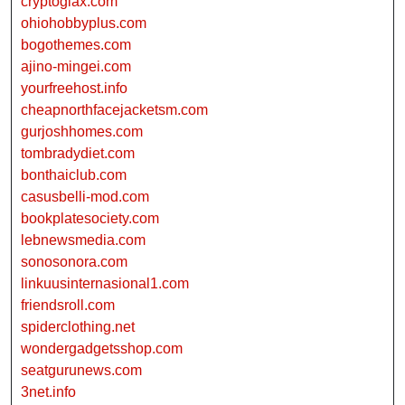
cryptoglax.com
ohiohobbyplus.com
bogothemes.com
ajino-mingei.com
yourfreehost.info
cheapnorthfacejacketsm.com
gurjoshhomes.com
tombradydiet.com
bonthaiclub.com
casusbelli-mod.com
bookplatesociety.com
lebnewsmedia.com
sonosonora.com
linkuusinternasional1.com
friendsroll.com
spiderclothing.net
wondergadgetsshop.com
seatgurunews.com
3net.info