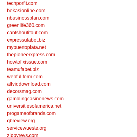
techporfit.com
bekasionline.com
nbusinessplan.com
greenlife360.com
cantshoutitout.com
expressufabet.biz
mypuertoplata.net
thepioneerxpress.com
howtofixissue.com
teamufabet.biz
webfullform.com
allviddownload.com
decorsmag.com
gamblingcasinonews.com
universitiesofamerica.net
progameofbrands.com
qbreview.org
servicewueste.org
zippyrevs.com