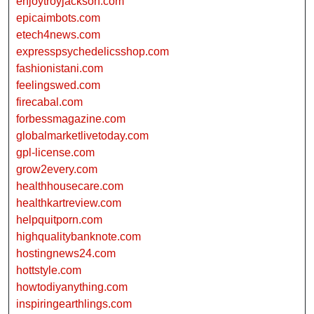
enjoytroyjackson.com
epicaimbots.com
etech4news.com
expresspsychedelicsshop.com
fashionistani.com
feelingswed.com
firecabal.com
forbessmagazine.com
globalmarketlivetoday.com
gpl-license.com
grow2every.com
healthhousecare.com
healthkartreview.com
helpquitporn.com
highqualitybanknote.com
hostingnews24.com
hottstyle.com
howtodiyanything.com
inspiringearthlings.com