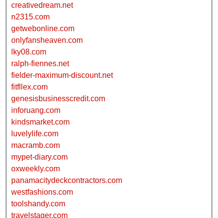
creativedream.net
n2315.com
getwebonline.com
onlyfansheaven.com
lky08.com
ralph-fiennes.net
fielder-maximum-discount.net
fitfllex.com
genesisbusinesscredit.com
inforuang.com
kindsmarket.com
luvelylife.com
macramb.com
mypet-diary.com
oxweekly.com
panamacitydeckcontractors.com
westfashions.com
toolshandy.com
travelstager.com