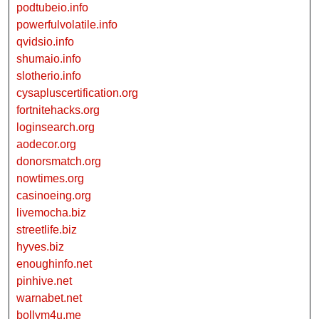
podtubeio.info
powerfulvolatile.info
qvidsio.info
shumaio.info
slotherio.info
cysapluscertification.org
fortnitehacks.org
loginsearch.org
aodecor.org
donorsmatch.org
nowtimes.org
casinoeing.org
livemocha.biz
streetlife.biz
hyves.biz
enoughinfo.net
pinhive.net
warnabet.net
bollym4u.me