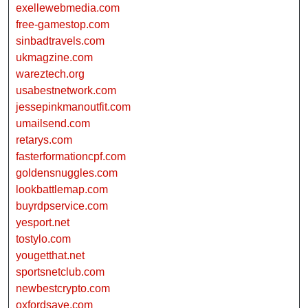
exellewebmedia.com
free-gamestop.com
sinbadtravels.com
ukmagzine.com
wareztech.org
usabestnetwork.com
jessepinkmanoutfit.com
umailsend.com
retarys.com
fasterformationcpf.com
goldensnuggles.com
lookbattlemap.com
buyrdpservice.com
yesport.net
tostylo.com
yougetthat.net
sportsnetclub.com
newbestcrypto.com
oxfordsave.com