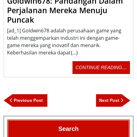
Goldwin678: Pandangan Dalam
Perjalanan Mereka Menuju
Menjelajahi
Puncak
Kesuksesan
[ad_1] Goldwin678 adalah perusahaan game yang
Gaming
telah menggemparkan industri ini dengan game-
Goldwin678:
game mereka yang inovatif dan menarik.
Keberhasilan mereka dapat{...}
Pandangan
Dalam
CON
CONTINUE READING....
Perjalanan
READ
Mereka
Menuju
Post
Puncak
Previous
Next
Previous Post
Next Post
navigation
Post
Post
Search