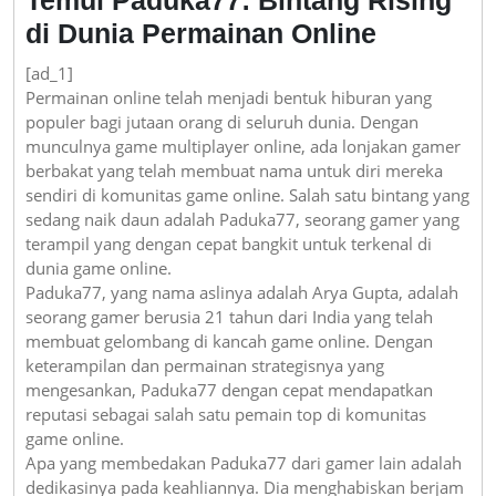
di Dunia Permainan Online
[ad_1]
Permainan online telah menjadi bentuk hiburan yang
populer bagi jutaan orang di seluruh dunia. Dengan
munculnya game multiplayer online, ada lonjakan gamer
berbakat yang telah membuat nama untuk diri mereka
sendiri di komunitas game online. Salah satu bintang yang
sedang naik daun adalah Paduka77, seorang gamer yang
terampil yang dengan cepat bangkit untuk terkenal di
dunia game online.
Paduka77, yang nama aslinya adalah Arya Gupta, adalah
seorang gamer berusia 21 tahun dari India yang telah
membuat gelombang di kancah game online. Dengan
keterampilan dan permainan strategisnya yang
mengesankan, Paduka77 dengan cepat mendapatkan
reputasi sebagai salah satu pemain top di komunitas
game online.
Apa yang membedakan Paduka77 dari gamer lain adalah
dedikasinya pada keahliannya. Dia menghabiskan berjam