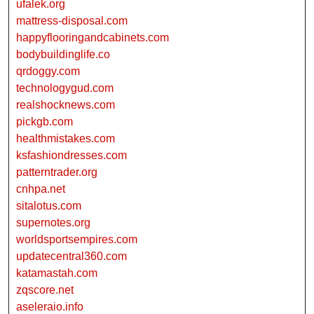
ufalek.org
mattress-disposal.com
happyflooringandcabinets.com
bodybuildinglife.co
qrdoggy.com
technologygud.com
realshocknews.com
pickgb.com
healthmistakes.com
ksfashiondresses.com
patterntrader.org
cnhpa.net
sitalotus.com
supernotes.org
worldsportsempires.com
updatecentral360.com
katamastah.com
zqscore.net
aseleraio.info