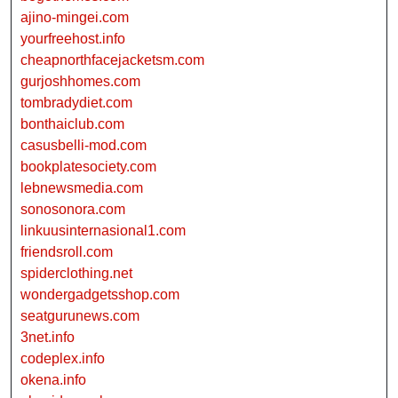
ajino-mingei.com
yourfreehost.info
cheapnorthfacejacketsm.com
gurjoshhomes.com
tombradydiet.com
bonthaiclub.com
casusbelli-mod.com
bookplatesociety.com
lebnewsmedia.com
sonosonora.com
linkuusinternasional1.com
friendsroll.com
spiderclothing.net
wondergadgetsshop.com
seatgurunews.com
3net.info
codeplex.info
okena.info