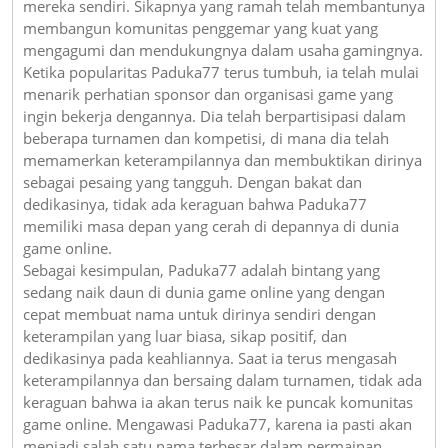
mereka sendiri. Sikapnya yang ramah telah membantunya
membangun komunitas penggemar yang kuat yang
mengagumi dan mendukungnya dalam usaha gamingnya.
Ketika popularitas Paduka77 terus tumbuh, ia telah mulai
menarik perhatian sponsor dan organisasi game yang
ingin bekerja dengannya. Dia telah berpartisipasi dalam
beberapa turnamen dan kompetisi, di mana dia telah
memamerkan keterampilannya dan membuktikan dirinya
sebagai pesaing yang tangguh. Dengan bakat dan
dedikasinya, tidak ada keraguan bahwa Paduka77
memiliki masa depan yang cerah di depannya di dunia
game online.
Sebagai kesimpulan, Paduka77 adalah bintang yang
sedang naik daun di dunia game online yang dengan
cepat membuat nama untuk dirinya sendiri dengan
keterampilan yang luar biasa, sikap positif, dan
dedikasinya pada keahliannya. Saat ia terus mengasah
keterampilannya dan bersaing dalam turnamen, tidak ada
keraguan bahwa ia akan terus naik ke puncak komunitas
game online. Mengawasi Paduka77, karena ia pasti akan
menjadi salah satu nama terbesar dalam permainan