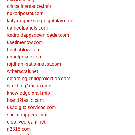
criticalinsurance.info
nokariposter.com
kalyan-guessing-nightplay.com
gameofpanels.com
androidappsdownloader.com
usetimenow.com
healthblow.com
gohelpmate.com
rajdhani-satta-matka.com
writerscraft.net
elearning-childprotection.com
wrestling4mena.com
knowledgeforall.info
brand2lastio.com
usadigitalservices.com
socialhoppers.com
creativedream.net
n2315.com