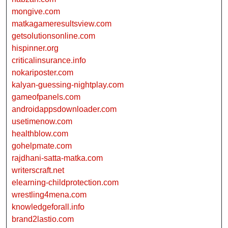
mongive.com
matkagameresultsview.com
getsolutionsonline.com
hispinner.org
criticalinsurance.info
nokariposter.com
kalyan-guessing-nightplay.com
gameofpanels.com
androidappsdownloader.com
usetimenow.com
healthblow.com
gohelpmate.com
rajdhani-satta-matka.com
writerscraft.net
elearning-childprotection.com
wrestling4mena.com
knowledgeforall.info
brand2lastio.com