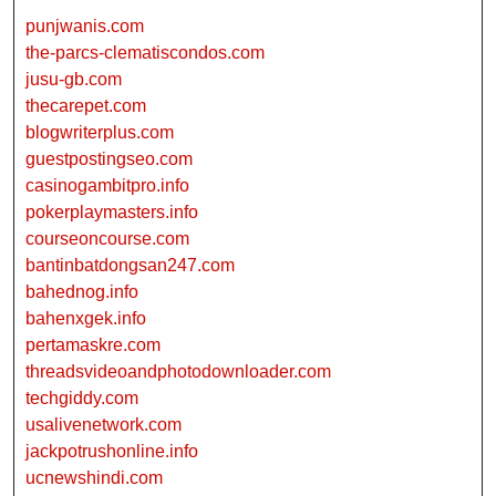
punjwanis.com
the-parcs-clematiscondos.com
jusu-gb.com
thecarepet.com
blogwriterplus.com
guestpostingseo.com
casinogambitpro.info
pokerplaymasters.info
courseoncourse.com
bantinbatdongsan247.com
bahednog.info
bahenxgek.info
pertamaskre.com
threadsvideoandphotodownloader.com
techgiddy.com
usalivenetwork.com
jackpotrushonline.info
ucnewshindi.com