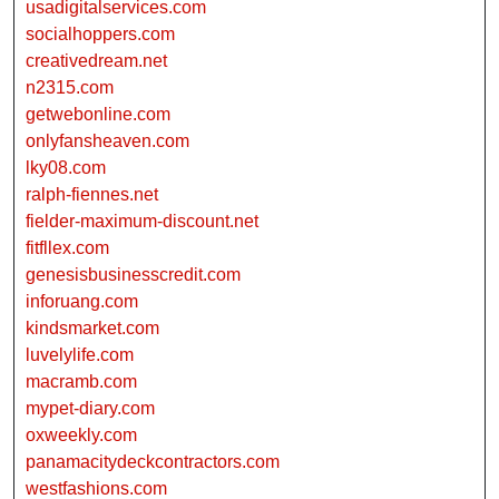
usadigitalservices.com
socialhoppers.com
creativedream.net
n2315.com
getwebonline.com
onlyfansheaven.com
lky08.com
ralph-fiennes.net
fielder-maximum-discount.net
fitfllex.com
genesisbusinesscredit.com
inforuang.com
kindsmarket.com
luvelylife.com
macramb.com
mypet-diary.com
oxweekly.com
panamacitydeckcontractors.com
westfashions.com