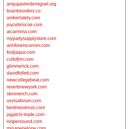
ampajavierdemiguel.org
brainboosters.co
amberlately.com
joycebriscoe.com
aicarmina.com
mypartysupplystore.com
annforwisconsin.com
findjaipur.com
cultofjim.com
glimmerick.com
davidfollett.com
newcollegebeat.com
reverbnewyork.com
skinmerch.com
usvisaforum.com
bestmovierulz.com
jagalchi-trade.com
loopersound.com
minapenelope.com