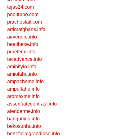
tejas24.com
poolturbo.com
prachestait.com
artforafghans.info
airvendio.info
healthexe.info
puretecx.info
tecadvance.info
aminityio.info
amiolahu.info
ampacheme.info
ampullahu.info
aromaxme.info
asserthatecontrast.info
atenderme.info
bangumiio.info
bekosunhu.info
beneficialgrandiose.info