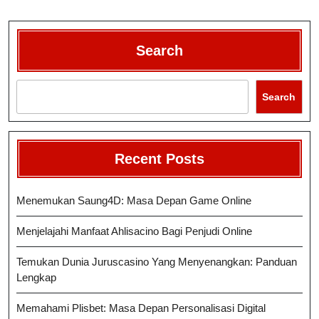
Search
Search
Recent Posts
Menemukan Saung4D: Masa Depan Game Online
Menjelajahi Manfaat Ahlisacino Bagi Penjudi Online
Temukan Dunia Juruscasino Yang Menyenangkan: Panduan
Lengkap
Memahami Plisbet: Masa Depan Personalisasi Digital