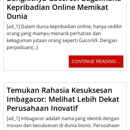
Kepribadian Online Memikat
Bangkitnya
Dunia
Gacor69:
[ad_1] Dalam dunia kepribadian online, hanya sedikit
Bagaimana
orang yang mampu menarik perhatian dan
Kepribadian
kekaguman jutaan orang seperti Gacor69. Dengan
perpaduan{...}
Online
Memikat
CON
CONTINUE READING....
Dunia
READ
Temukan Rahasia Kesuksesan
Imbagacor: Melihat Lebih Dekat
Temukan
Perusahaan Inovatif
Rahasia
[ad_1] Imbagacor adalah nama yang identik dengan
Kesuksesan
inovasi dan kesuksesan di dunia bisnis. Perusahaan