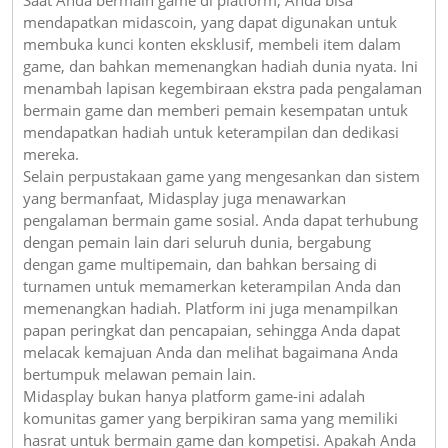
mendapatkan midascoin, yang dapat digunakan untuk
membuka kunci konten eksklusif, membeli item dalam
game, dan bahkan memenangkan hadiah dunia nyata. Ini
menambah lapisan kegembiraan ekstra pada pengalaman
bermain game dan memberi pemain kesempatan untuk
mendapatkan hadiah untuk keterampilan dan dedikasi
mereka.
Selain perpustakaan game yang mengesankan dan sistem
yang bermanfaat, Midasplay juga menawarkan
pengalaman bermain game sosial. Anda dapat terhubung
dengan pemain lain dari seluruh dunia, bergabung
dengan game multipemain, dan bahkan bersaing di
turnamen untuk memamerkan keterampilan Anda dan
memenangkan hadiah. Platform ini juga menampilkan
papan peringkat dan pencapaian, sehingga Anda dapat
melacak kemajuan Anda dan melihat bagaimana Anda
bertumpuk melawan pemain lain.
Midasplay bukan hanya platform game-ini adalah
komunitas gamer yang berpikiran sama yang memiliki
hasrat untuk bermain game dan kompetisi. Apakah Anda