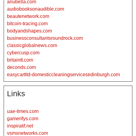
anubella.com
audiobooksonaudible.com
beautenetwork.com
bitcoin-tracing.com
bodyandshapes.com
businessconsultantsroundrock.com
classicglobalnews.com
cybercusp.com
britaintt.com
deconds.com
easycartltd-domesticcleaningservicesedinburgh.com
Links
uae-times.com
gamerifys.com
inspiratif.net
vsmsnetworks.com