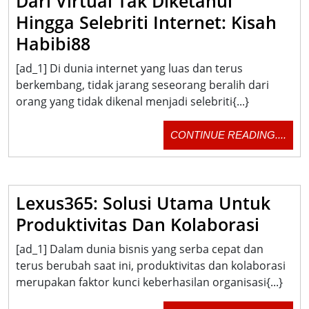
Dari Virtual Tak Diketahui
Hingga Selebriti Internet: Kisah
Dari
Habibi88
Virtual
[ad_1] Di dunia internet yang luas dan terus
Tak
berkembang, tidak jarang seseorang beralih dari
Diketahui
orang yang tidak dikenal menjadi selebriti{...}
Hingga
CON
CONTINUE READING....
Selebriti
READ
Internet:
Kisah
Lexus365: Solusi Utama Untuk
Habibi88
Lexus
Produktivitas Dan Kolaborasi
Solusi
[ad_1] Dalam dunia bisnis yang serba cepat dan
Utam
terus berubah saat ini, produktivitas dan kolaborasi
Untu
merupakan faktor kunci keberhasilan organisasi{...}
Produ