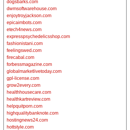
dogsbarks.com
dwmsoftwarehouse.com
enjoytroyjackson.com
epicaimbots.com
etech4news.com
expresspsychedelicsshop.com
fashionistani.com
feelingswed.com
firecabal.com
forbessmagazine.com
globalmarketlivetoday.com
gpl-license.com
grow2every.com
healthhousecare.com
healthkartreview.com
helpquitporn.com
highqualitybanknote.com
hostingnews24.com
hottstyle.com