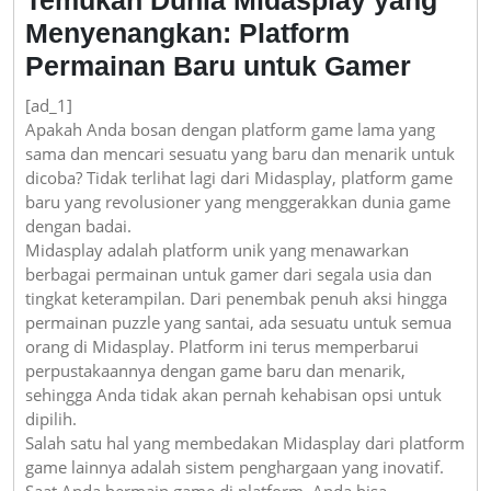
Menyenangkan: Platform
Permainan Baru untuk Gamer
[ad_1]
Apakah Anda bosan dengan platform game lama yang
sama dan mencari sesuatu yang baru dan menarik untuk
dicoba? Tidak terlihat lagi dari Midasplay, platform game
baru yang revolusioner yang menggerakkan dunia game
dengan badai.
Midasplay adalah platform unik yang menawarkan
berbagai permainan untuk gamer dari segala usia dan
tingkat keterampilan. Dari penembak penuh aksi hingga
permainan puzzle yang santai, ada sesuatu untuk semua
orang di Midasplay. Platform ini terus memperbarui
perpustakaannya dengan game baru dan menarik,
sehingga Anda tidak akan pernah kehabisan opsi untuk
dipilih.
Salah satu hal yang membedakan Midasplay dari platform
game lainnya adalah sistem penghargaan yang inovatif.
Saat Anda bermain game di platform, Anda bisa