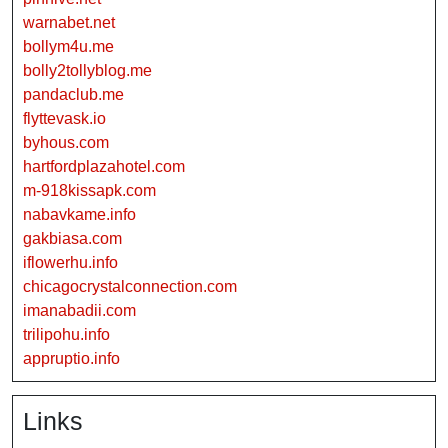
warnabet.net
bollym4u.me
bolly2tollyblog.me
pandaclub.me
flyttevask.io
byhous.com
hartfordplazahotel.com
m-918kissapk.com
nabavkame.info
gakbiasa.com
iflowerhu.info
chicagocrystalconnection.com
imanabadii.com
trilipohu.info
appruptio.info
Links