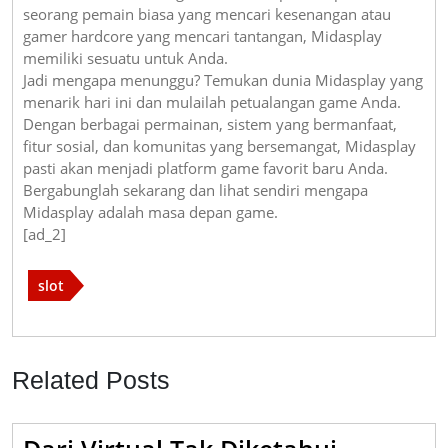
seorang pemain biasa yang mencari kesenangan atau
gamer hardcore yang mencari tantangan, Midasplay
memiliki sesuatu untuk Anda.
Jadi mengapa menunggu? Temukan dunia Midasplay yang
menarik hari ini dan mulailah petualangan game Anda.
Dengan berbagai permainan, sistem yang bermanfaat,
fitur sosial, dan komunitas yang bersemangat, Midasplay
pasti akan menjadi platform game favorit baru Anda.
Bergabunglah sekarang dan lihat sendiri mengapa
Midasplay adalah masa depan game.
[ad_2]
slot
Related Posts