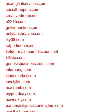
usadigitalservices.com
socialhoppers.com
creativedream.net
n2315.com
getwebonline.com
onlyfansheaven.com
lky08.com
ralph-fiennes.net
fielder-maximum-discount.net
fitfllex.com
genesisbusinesscredit.com
inforuang.com
kindsmarket.com
luvelylife.com
macramb.com
mypet-diary.com
oxweekly.com
panamacitydeckcontractors.com
westfashions.com