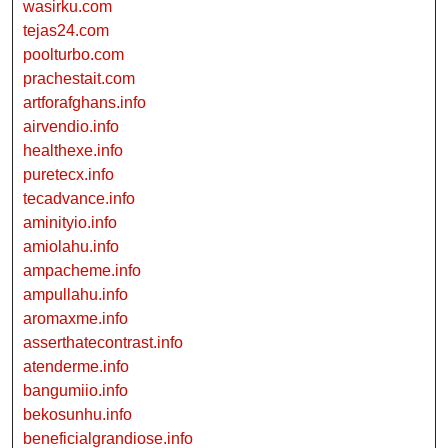
wasirku.com
tejas24.com
poolturbo.com
prachestait.com
artforafghans.info
airvendio.info
healthexe.info
puretecx.info
tecadvance.info
aminityio.info
amiolahu.info
ampacheme.info
ampullahu.info
aromaxme.info
asserthatecontrast.info
atenderme.info
bangumiio.info
bekosunhu.info
beneficialgrandiose.info