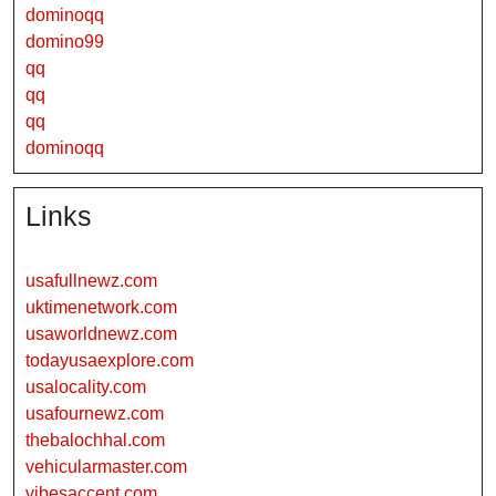
dominoqq
domino99
qq
qq
qq
dominoqq
Links
usafullnewz.com
uktimenetwork.com
usaworldnewz.com
todayusaexplore.com
usalocality.com
usafournewz.com
thebalochhal.com
vehicularmaster.com
vibesaccent.com