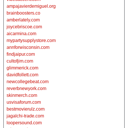
ampajavierdemiguel.org
brainboosters.co
amberlately.com
joycebriscoe.com
aicarmina.com
mypartysupplystore.com
annforwisconsin.com
findjaipur.com
cultofjim.com
glimmerick.com
davidfollett.com
newcollegebeat.com
reverbnewyork.com
skinmerch.com
usvisaforum.com
bestmovierulz.com
jagalchi-trade.com
loopersound.com