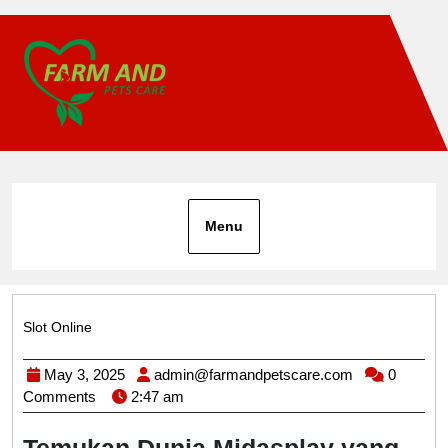
Skip
to
content
Menu
Slot Online
Category
May
admin@farma
May 3, 2025
admin@farmandpetscare.com
0
3,
Comments
2:47 am
2025
Temukan Dunia Midasplay yang