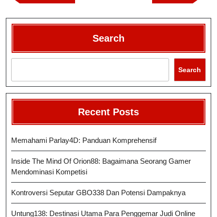
Post
Post
Search
Search
Recent Posts
Memahami Parlay4D: Panduan Komprehensif
Inside The Mind Of Orion88: Bagaimana Seorang Gamer
Mendominasi Kompetisi
Kontroversi Seputar GBO338 Dan Potensi Dampaknya
Untung138: Destinasi Utama Para Penggemar Judi Online