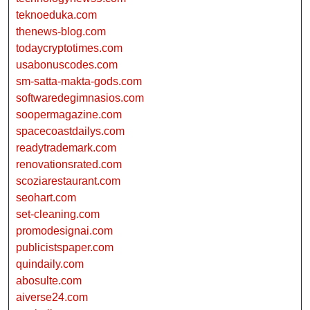
teknoeduka.com
thenews-blog.com
todaycryptotimes.com
usabonuscodes.com
sm-satta-makta-gods.com
softwaredegimnasios.com
soopermagazine.com
spacecoastdailys.com
readytrademark.com
renovationsrated.com
scoziarestaurant.com
seohart.com
set-cleaning.com
promodesignai.com
publicistspaper.com
quindaily.com
abosulte.com
aiverse24.com