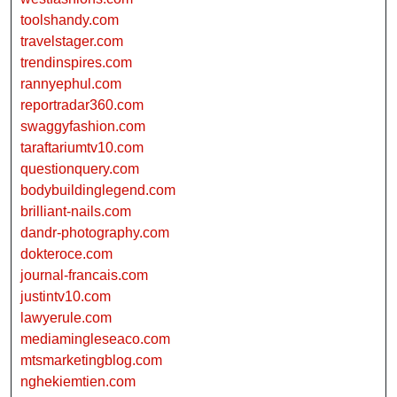
toolshandy.com
travelstager.com
trendinspires.com
rannyephul.com
reportradar360.com
swaggyfashion.com
taraftariumtv10.com
questionquery.com
bodybuildinglegend.com
brilliant-nails.com
dandr-photography.com
dokteroce.com
journal-francais.com
justintv10.com
lawyerule.com
mediamingleseaco.com
mtsmarketingblog.com
nghekiemtien.com