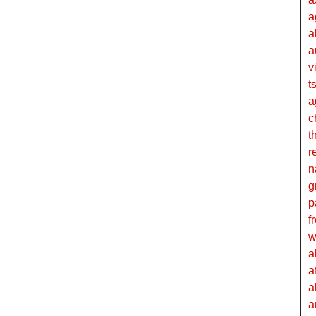
a
a
a
v
t
a
c
t
r
n
g
p
f
w
a
a
a
a