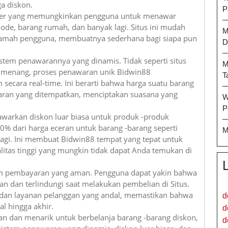
a diskon.
P
puler yang memungkinkan pengguna untuk menawar
mode, barang rumah, dan banyak lagi. Situs ini mudah
M
ramah pengguna, membuatnya sederhana bagi siapa pun
D
sistem penawarannya yang dinamis. Tidak seperti situs
M
gi menang, proses penawaran unik Bidwin88
T
cara real-time. Ini berarti bahwa harga suatu barang
waran yang ditempatkan, menciptakan suasana yang
W
P
awarkan diskon luar biasa untuk produk -produk
% dari harga eceran untuk barang -barang seperti
M
 lagi. Ini membuat Bidwin88 tempat yang tepat untuk
tas tinggi yang mungkin tidak dapat Anda temukan di
stem pembayaran yang aman. Pengguna dapat yakin bahwa
 dan terlindungi saat melakukan pembelian di Situs.
dan layanan pelanggan yang andal, memastikan bahwa
d
l hingga akhir.
d
an dan menarik untuk berbelanja barang -barang diskon,
d