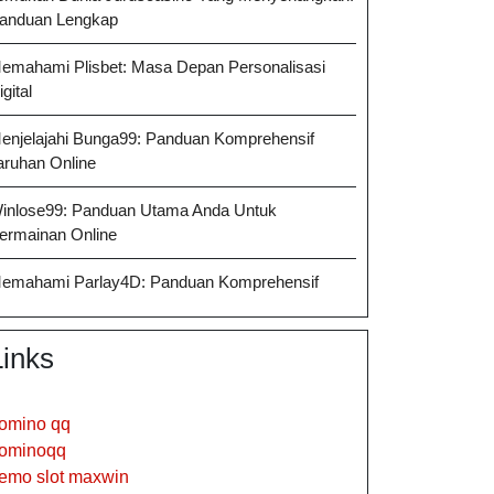
anduan Lengkap
emahami Plisbet: Masa Depan Personalisasi
igital
enjelajahi Bunga99: Panduan Komprehensif
aruhan Online
inlose99: Panduan Utama Anda Untuk
ermainan Online
emahami Parlay4D: Panduan Komprehensif
Links
omino qq
ominoqq
emo slot maxwin