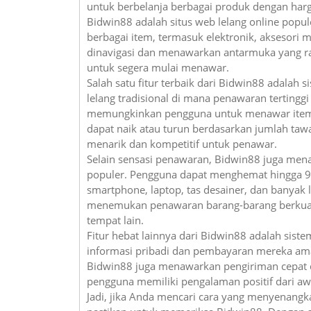
untuk berbelanja berbagai produk dengan harg
Bidwin88 adalah situs web lelang online po
berbagai item, termasuk elektronik, aksesori 
dinavigasi dan menawarkan antarmuka yang 
untuk segera mulai menawar.
Salah satu fitur terbaik dari Bidwin88 adalah 
lelang tradisional di mana penawaran terting
memungkinkan pengguna untuk menawar item se
dapat naik atau turun berdasarkan jumlah ta
menarik dan kompetitif untuk penawar.
Selain sensasi penawaran, Bidwin88 juga men
populer. Pengguna dapat menghemat hingga 90
smartphone, laptop, tas desainer, dan banyak
menemukan penawaran barang-barang berkuali
tempat lain.
Fitur hebat lainnya dari Bidwin88 adalah si
informasi pribadi dan pembayaran mereka aman
Bidwin88 juga menawarkan pengiriman cepat 
pengguna memiliki pengalaman positif dari awa
Jadi, jika Anda mencari cara yang menyenangk