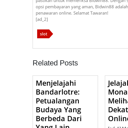
pastikan untuk memeriksa Bidwin88. Dengan s
opsi pembayaran yang aman, Bidwin88 adala
penawaran online. Selamat Tawaran!
[ad_2]
slot
Related Posts
Menjelajahi
Jelaj
Bandarlotre:
Mona
Petualangan
Melih
Budaya Yang
Dekat
Berbeda Dari
Onlin
Menjelajahi
Yang Lain