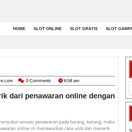
HOME
SLOT ONLINE
SLOT GRATIS
SLOT GAMP
admin@farmandpetscare.com
re.com
0 Comments
6:58 am
ik dari penawaran online dengan
menyukai sensasi penawaran pada barang -barang, maka
awaran online ini menawarkan cara unik dan menarik
T