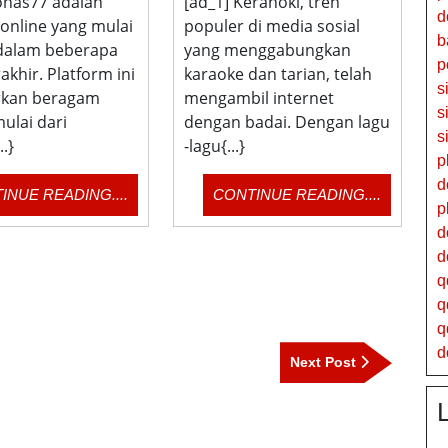
onas77 adalah
[ad_1] Kerahoki, tren
Monas77:
Kerahoki
d
 online yang mulai
populer di media sosial
b
Melihat
Terpanas
dalam beberapa
yang menggabungkan
p
akhir. Platform ini
karaoke dan tarian, telah
Lebih
Di
s
kan beragam
mengambil internet
Dekat
Media
s
ulai dari
dengan badai. Dengan lagu
Platform
Sosial
s
..}
-lagu{...}
p
Online
d
CONTINUE
CONTIN
INUE READING....
CONTINUE READING....
Populer
p
READING....
READING.
d
d
q
q
q
d
Next
Next Post
Post