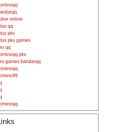
ominoqq
andarqq
oker online
itus qq
itus pkv
itus pkv games
kv qq
ominoqq pkv
UE
kv games bandarqq
...
ominoqq
omino99
q
q
q
ominoqq
Links