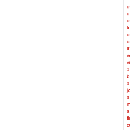
u
u
u
t
u
u
t
v
v
a
b
a
j
a
m
a
f
c