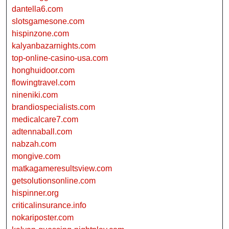
dantella6.com
slotsgamesone.com
hispinzone.com
kalyanbazarnights.com
top-online-casino-usa.com
honghuidoor.com
flowingtravel.com
nineniki.com
brandiospecialists.com
medicalcare7.com
adtennaball.com
nabzah.com
mongive.com
matkagameresultsview.com
getsolutionsonline.com
hispinner.org
criticalinsurance.info
nokariposter.com