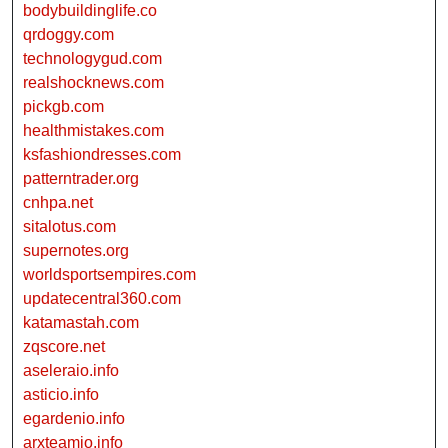
bodybuildinglife.co
qrdoggy.com
technologygud.com
realshocknews.com
pickgb.com
healthmistakes.com
ksfashiondresses.com
patterntrader.org
cnhpa.net
sitalotus.com
supernotes.org
worldsportsempires.com
updatecentral360.com
katamastah.com
zqscore.net
aseleraio.info
asticio.info
egardenio.info
arxteamio.info