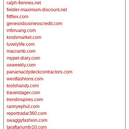
ralph-fiennes.net
fielder-maximum-discount.net
fitfllex.com
genesisbusinesscredit.com
inforuang.com
kindsmarket.com
luvelylife.com
macramb.com
mypet-diary.com
oxweekly.com
panamacitydeckcontractors.com
westfashions.com
toolshandy.com
travelstager.com
trendinspires.com
rannyephul.com
reportradar360.com
swaggyfashion.com
taraftariumtv10.com