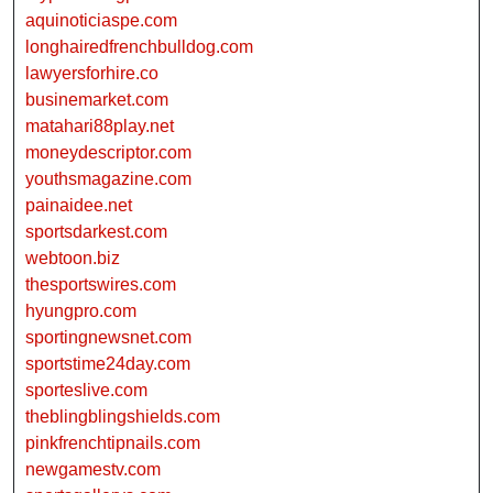
aquinoticiaspe.com
longhairedfrenchbulldog.com
lawyersforhire.co
businemarket.com
matahari88play.net
moneydescriptor.com
youthsmagazine.com
painaidee.net
sportsdarkest.com
webtoon.biz
thesportswires.com
hyungpro.com
sportingnewsnet.com
sportstime24day.com
sporteslive.com
theblingblingshields.com
pinkfrenchtipnails.com
newgamestv.com