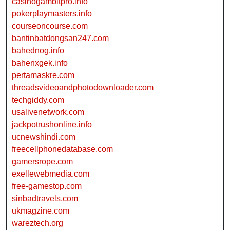
casinogambitpro.info
pokerplaymasters.info
courseoncourse.com
bantinbatdongsan247.com
bahednog.info
bahenxgek.info
pertamaskre.com
threadsvideoandphotodownloader.com
techgiddy.com
usalivenetwork.com
jackpotrushonline.info
ucnewshindi.com
freecellphonedatabase.com
gamersrope.com
exellewebmedia.com
free-gamestop.com
sinbadtravels.com
ukmagzine.com
wareztech.org