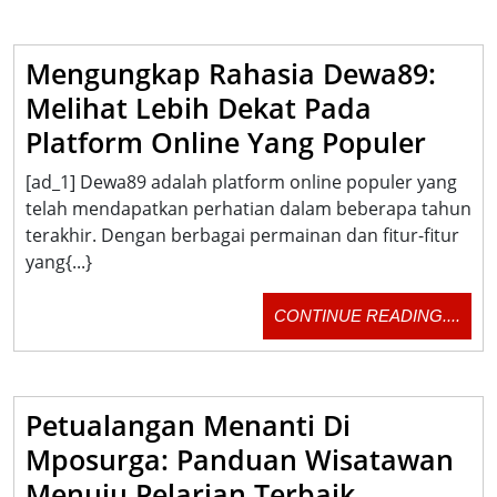
Terhubung
Dan
Mengungkap Rahasia Dewa89:
Berkolaborasi
Melihat Lebih Dekat Pada
Meng
Platform Online Yang Populer
Raha
[ad_1] Dewa89 adalah platform online populer yang
Dewa
telah mendapatkan perhatian dalam beberapa tahun
Meli
terakhir. Dengan berbagai permainan dan fitur-fitur
yang{...}
Lebi
Deka
CON
CONTINUE READING....
Pada
READ
Plat
Onli
Petualangan Menanti Di
Yang
Mposurga: Panduan Wisatawan
Popu
Petualang
Menuju Pelarian Terbaik