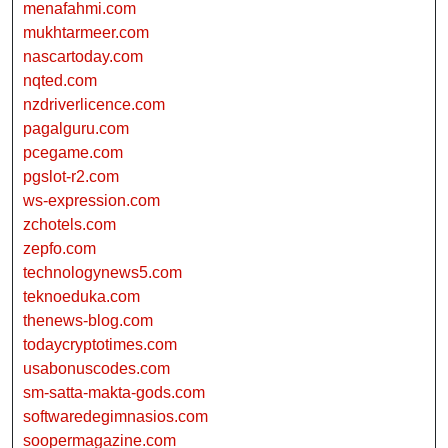
menafahmi.com
mukhtarmeer.com
nascartoday.com
nqted.com
nzdriverlicence.com
pagalguru.com
pcegame.com
pgslot-r2.com
ws-expression.com
zchotels.com
zepfo.com
technologynews5.com
teknoeduka.com
thenews-blog.com
todaycryptotimes.com
usabonuscodes.com
sm-satta-makta-gods.com
softwaredegimnasios.com
soopermagazine.com