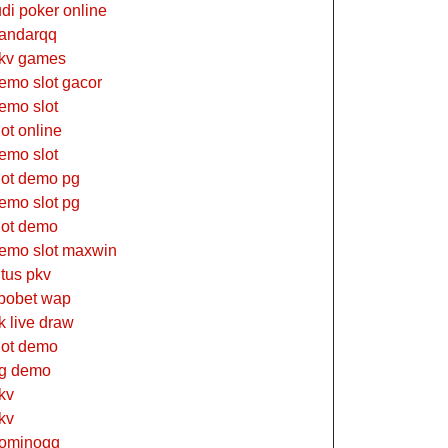
udi poker online
andarqq
kv games
emo slot gacor
emo slot
lot online
emo slot
lot demo pg
emo slot pg
lot demo
emo slot maxwin
itus pkv
bobet wap
k live draw
lot demo
g demo
kv
kv
ominoqq