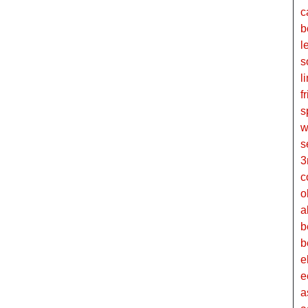
c
b
l
s
l
f
s
w
s
3
c
o
a
b
b
e
e
a