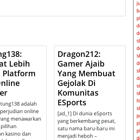
j
b
p
d
d
s
d
ng138:
Dragon212:
s
at Lebih
Gamer Ajaib
d
 Platform
Yang Membuat
s
d
Online
Gejolak Di
s
Untung138:
er
Komunitas
s
Melihat
Dragon212:
ESports
h
ntung138 adalah
Lebih
s
Gamer
 perjudian online
[ad_1] Di dunia eSports
p
Dekat
 yang menawarkan
Ajaib
yang berkembang pesat,
p
pilihan
Platform
Yang
satu nama baru-baru ini
p
n kasino dan
menjadi heboh –
Judi
Membuat
d