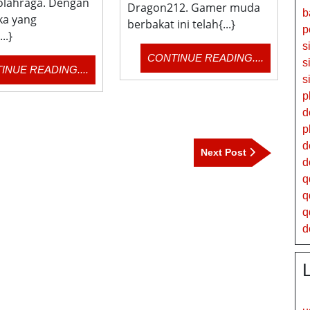
olahraga. Dengan
Dragon212. Gamer muda
Online
b
Gejolak
ka yang
berbakat ini telah{...}
p
Populer
..}
Di
s
Komunitas
CONTIN
CONTINUE READING....
s
CONTINUE
INUE READING....
READING.
ESports
s
READING....
p
d
p
d
Next
Next Post
d
Post
q
q
q
d