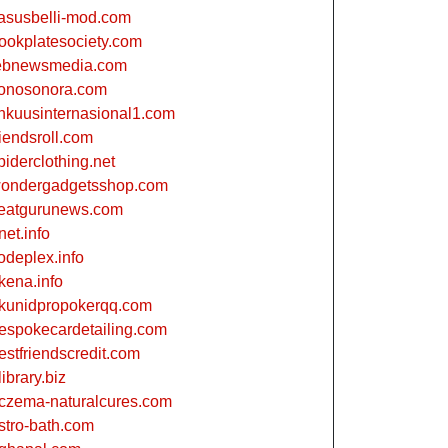
asusbelli-mod.com
ookplatesociety.com
ebnewsmedia.com
onosonora.com
inkuusinternasional1.com
riendsroll.com
piderclothing.net
ondergadgetsshop.com
eatgurunews.com
net.info
odeplex.info
kena.info
kunidpropokerqq.com
espokecardetailing.com
estfriendscredit.com
library.biz
czema-naturalcures.com
stro-bath.com