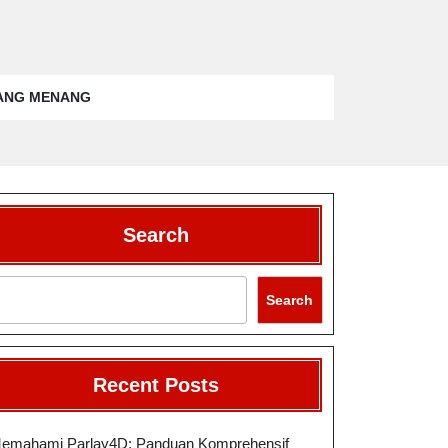
ANG MENANG
Search
Search
Recent Posts
emahami Parlay4D: Panduan Komprehensif