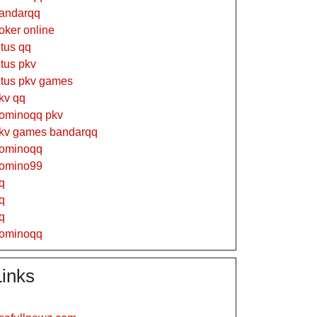
andarqq
oker online
itus qq
UE
itus pkv
...
itus pkv games
kv qq
ominoqq pkv
kv games bandarqq
ominoqq
omino99
q
q
q
ominoqq
Links