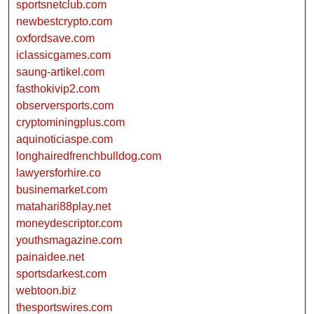
sportsnetclub.com
newbestcrypto.com
oxfordsave.com
iclassicgames.com
saung-artikel.com
fasthokivip2.com
observersports.com
cryptominingplus.com
aquinoticiaspe.com
longhairedfrenchbulldog.com
lawyersforhire.co
businemarket.com
matahari88play.net
moneydescriptor.com
youthsmagazine.com
painaidee.net
sportsdarkest.com
webtoon.biz
thesportswires.com