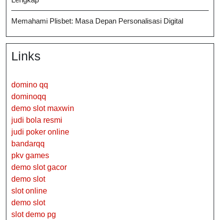
Memahami Plisbet: Masa Depan Personalisasi Digital
Links
domino qq
dominoqq
demo slot maxwin
judi bola resmi
judi poker online
bandarqq
pkv games
demo slot gacor
demo slot
slot online
demo slot
slot demo pg