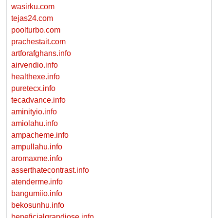
wasirku.com
tejas24.com
poolturbo.com
prachestait.com
artforafghans.info
airvendio.info
healthexe.info
puretecx.info
tecadvance.info
aminityio.info
amiolahu.info
ampacheme.info
ampullahu.info
aromaxme.info
asserthatecontrast.info
atenderme.info
bangumiio.info
bekosunhu.info
beneficialgrandiose.info