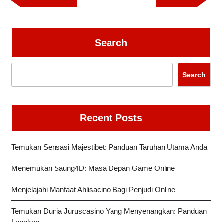
navigation
Post
Post
Search
Search
Recent Posts
Temukan Sensasi Majestibet: Panduan Taruhan Utama Anda
Menemukan Saung4D: Masa Depan Game Online
Menjelajahi Manfaat Ahlisacino Bagi Penjudi Online
Temukan Dunia Juruscasino Yang Menyenangkan: Panduan
Lengkap