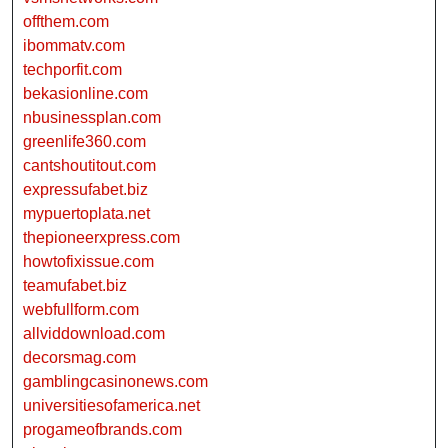
offthem.com
ibommatv.com
techporfit.com
bekasionline.com
nbusinessplan.com
greenlife360.com
cantshoutitout.com
expressufabet.biz
mypuertoplata.net
thepioneerxpress.com
howtofixissue.com
teamufabet.biz
webfullform.com
allviddownload.com
decorsmag.com
gamblingcasinonews.com
universitiesofamerica.net
progameofbrands.com