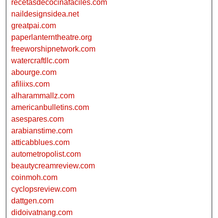
recetasdecocinafaciles.com
naildesignsidea.net
greatpai.com
paperlanterntheatre.org
freeworshipnetwork.com
watercraftllc.com
abourge.com
afiliixs.com
alharammallz.com
americanbulletins.com
asespares.com
arabianstime.com
atticabblues.com
autometropolist.com
beautycreamreview.com
coinmoh.com
cyclopsreview.com
dattgen.com
didoivatnang.com