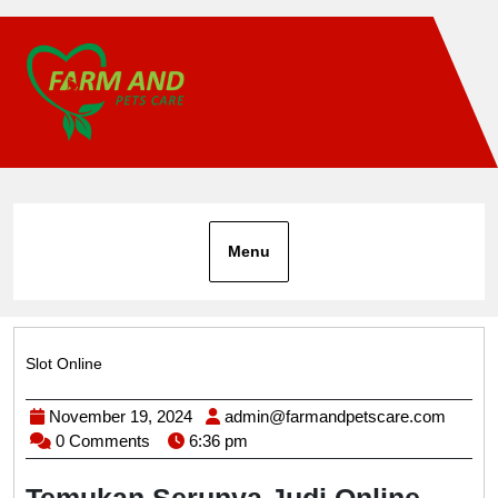
Skip
to
content
Menu
Slot Online
Category
November
admin
November 19, 2024
admin@farmandpetscare.com
19,
0 Comments
6:36 pm
2024
Temukan Serunya Judi Online