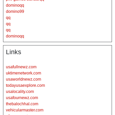
dominoqq
domino99
qq
qq
qq
dominoqq
Links
usafullnewz.com
uktimenetwork.com
usaworldnewz.com
todayusaexplore.com
usalocality.com
usafournewz.com
thebalochhal.com
vehicularmaster.com