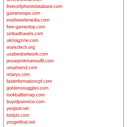
freecellphonedatabase.com
gamersrope.com
exellewebmedia.com
free-gamestop.com
sinbadtravels.com
ukmagzine.com
wareztech.org
usabestnetwork.com
jessepinkmanoutfit.com
umailsend.com
retarys.com
fasterformationcpf.com
goldensnuggles.com
lookbattlemap.com
buyrdpservice.com
yesport.net
tostylo.com
yougetthat.net