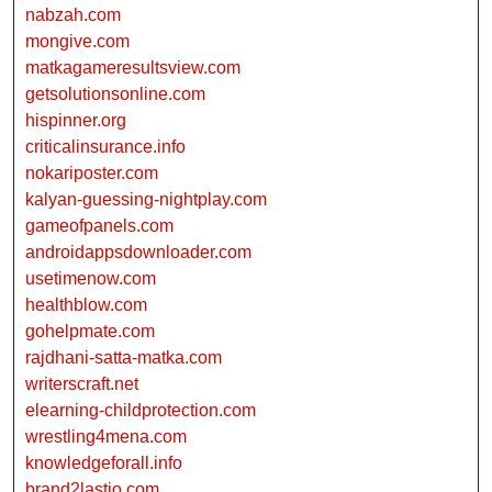
nabzah.com
mongive.com
matkagameresultsview.com
getsolutionsonline.com
hispinner.org
criticalinsurance.info
nokariposter.com
kalyan-guessing-nightplay.com
gameofpanels.com
androidappsdownloader.com
usetimenow.com
healthblow.com
gohelpmate.com
rajdhani-satta-matka.com
writerscraft.net
elearning-childprotection.com
wrestling4mena.com
knowledgeforall.info
brand2lastio.com