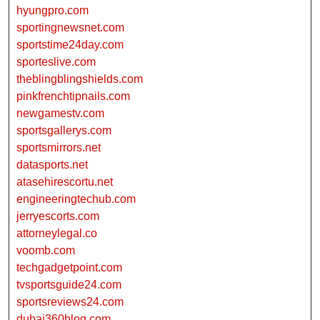
hyungpro.com
sportingnewsnet.com
sportstime24day.com
sporteslive.com
theblingblingshields.com
pinkfrenchtipnails.com
newgamestv.com
sportsgallerys.com
sportsmirrors.net
datasports.net
atasehirescortu.net
engineeringtechub.com
jerryescorts.com
attorneylegal.co
voomb.com
techgadgetpoint.com
tvsportsguide24.com
sportsreviews24.com
dubai360blog.com