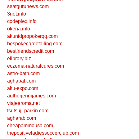
seatgurunews.com
3net.info
codeplex.info
okena.info
akunidpropokerqq.com
bespokecardetailing.com
bestfriendscredit.com
elibrary.biz
eczema-naturalcures.com
astro-bath.com
aghapal.com
altu-expo.com
authorjennijames.com
viajearoma.net
tsutsuji-parkin.com
agharab.com
cheapammousa.com
thepositiveladiessoccerclub.com