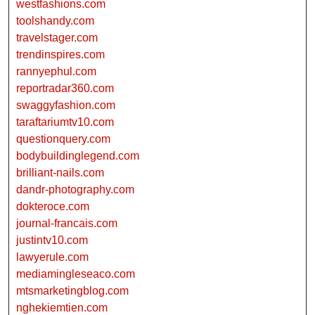
westfashions.com
toolshandy.com
travelstager.com
trendinspires.com
rannyephul.com
reportradar360.com
swaggyfashion.com
taraftariumtv10.com
questionquery.com
bodybuildinglegend.com
brilliant-nails.com
dandr-photography.com
dokteroce.com
journal-francais.com
justintv10.com
lawyerule.com
mediamingleseaco.com
mtsmarketingblog.com
nghekiemtien.com