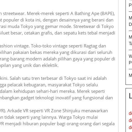
P
lah streetwear. Merek-merek seperti A Bathing Ape (BAPE),
M
populer di kota ini, dengan desainnya yang berani dan
D
erasi muda Tokyo yang gemar mode. Streetwear di Tokyo
uet besar, cetakan grafis, dan sepatu kets tebal menjadi
M
T
ashion vintage. Toko-toko vintage seperti Ragtag dan
ilihan pakaian bekas mereka yang dikurasi dari seluruh
W
ang-barang modern adalah pilihan gaya yang populer di
P
ilan yang unik dan eklektik.
M
ni. Salah satu tren terbesar di Tokyo saat ini adalah
ngga pelacak kebugaran, masyarakat Tokyo selalu
dalam kehidupan sehari-hari mereka. Merek seperti
ngkan gadget teknologi inovatif yang fungsional dan
y (VR). Arkade VR seperti VR Zone Shinjuku menawarkan
d
tidak seperti yang lainnya. Warga Tokyo mulai
d
R menjadi hiburan populer bagi orang-orang dari segala
d