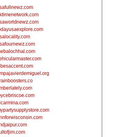
safullnewz.com
ktimenetwork.com
saworldnewz.com
odayusaexplore.com
salocality.com
safournewz.com
hebalochhal.com
ehicularmaster.com
ibesaccent.com
mpajavierdemiguel.org
rainboosters.co
mberlately.com
oycebriscoe.com
icarmina.com
ypartysupplystore.com
nnforwisconsin.com
indjaipur.com
ultofjim.com