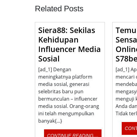
Related Posts
Siera88: Sekilas
Temu
Kehidupan
Sensa
Influencer Media
Onlin
Siera88:
Sosial
S78be
Sekilas
[ad_1] Dengan
[ad_1] A
Kehidupan
meningkatnya platform
mencari 
Influencer
media sosial, generasi
mendeba
selebritas baru pun
mengasyi
Media
bermunculan – influencer
menguji 
Sosial
media sosial. Orang-orang
Anda da
ini telah mengumpulkan
Tidak terl
banyak{...}
CONT
CONTINUE
CONTINUE READING....