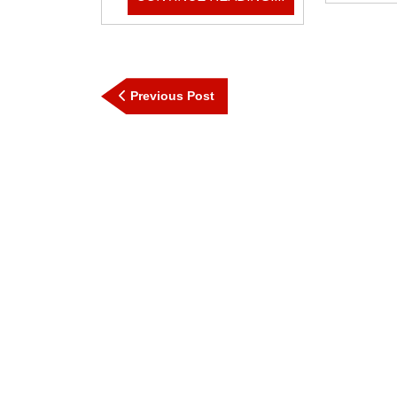
READING....
Post
Previous
Previous Post
navigation
Post