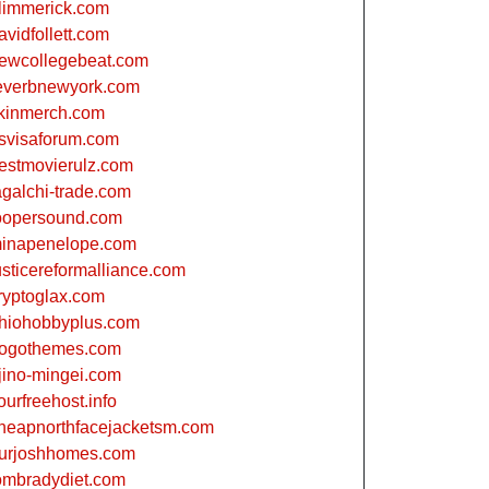
limmerick.com
avidfollett.com
ewcollegebeat.com
everbnewyork.com
kinmerch.com
svisaforum.com
estmovierulz.com
agalchi-trade.com
oopersound.com
inapenelope.com
usticereformalliance.com
ryptoglax.com
hiohobbyplus.com
ogothemes.com
jino-mingei.com
ourfreehost.info
heapnorthfacejacketsm.com
urjoshhomes.com
ombradydiet.com