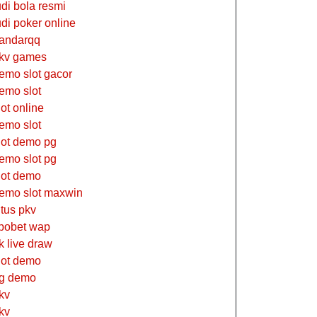
udi bola resmi
udi poker online
andarqq
kv games
emo slot gacor
emo slot
lot online
emo slot
lot demo pg
emo slot pg
lot demo
emo slot maxwin
itus pkv
bobet wap
k live draw
lot demo
g demo
kv
kv