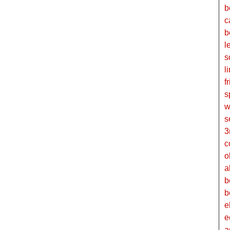
b
c
b
l
s
l
f
s
w
s
3
c
o
a
b
b
e
e
a