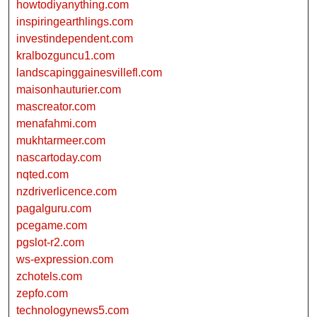
howtodiyanything.com
inspiringearthlings.com
investindependent.com
kralbozguncu1.com
landscapinggainesvillefl.com
maisonhauturier.com
mascreator.com
menafahmi.com
mukhtarmeer.com
nascartoday.com
nqted.com
nzdriverlicence.com
pagalguru.com
pcegame.com
pgslot-r2.com
ws-expression.com
zchotels.com
zepfo.com
technologynews5.com