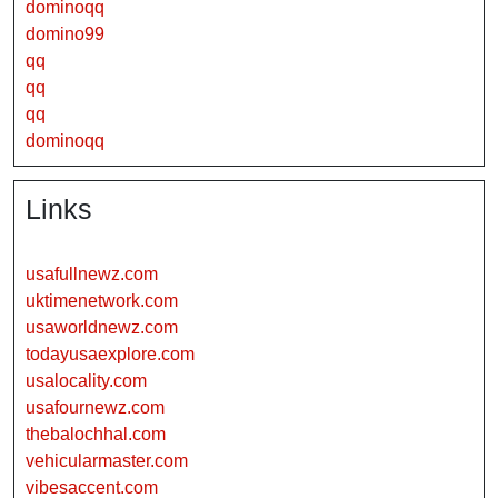
dominoqq
domino99
qq
qq
qq
dominoqq
Links
usafullnewz.com
uktimenetwork.com
usaworldnewz.com
todayusaexplore.com
usalocality.com
usafournewz.com
thebalochhal.com
vehicularmaster.com
vibesaccent.com