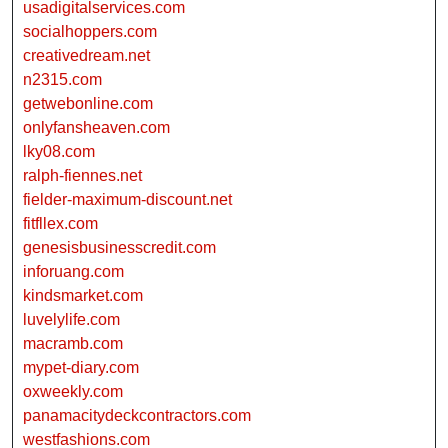
usadigitalservices.com
socialhoppers.com
creativedream.net
n2315.com
getwebonline.com
onlyfansheaven.com
lky08.com
ralph-fiennes.net
fielder-maximum-discount.net
fitfllex.com
genesisbusinesscredit.com
inforuang.com
kindsmarket.com
luvelylife.com
macramb.com
mypet-diary.com
oxweekly.com
panamacitydeckcontractors.com
westfashions.com