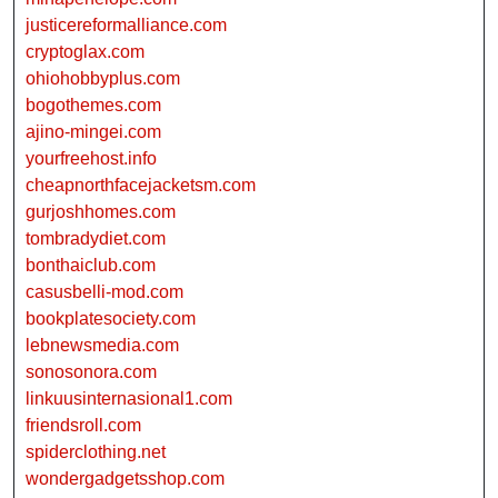
justicereformalliance.com
cryptoglax.com
ohiohobbyplus.com
bogothemes.com
ajino-mingei.com
yourfreehost.info
cheapnorthfacejacketsm.com
gurjoshhomes.com
tombradydiet.com
bonthaiclub.com
casusbelli-mod.com
bookplatesociety.com
lebnewsmedia.com
sonosonora.com
linkuusinternasional1.com
friendsroll.com
spiderclothing.net
wondergadgetsshop.com