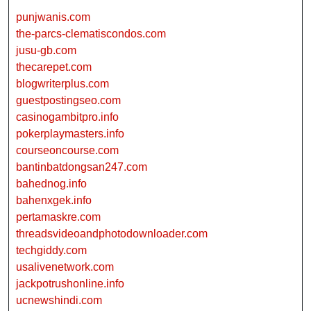
punjwanis.com
the-parcs-clematiscondos.com
jusu-gb.com
thecarepet.com
blogwriterplus.com
guestpostingseo.com
casinogambitpro.info
pokerplaymasters.info
courseoncourse.com
bantinbatdongsan247.com
bahednog.info
bahenxgek.info
pertamaskre.com
threadsvideoandphotodownloader.com
techgiddy.com
usalivenetwork.com
jackpotrushonline.info
ucnewshindi.com