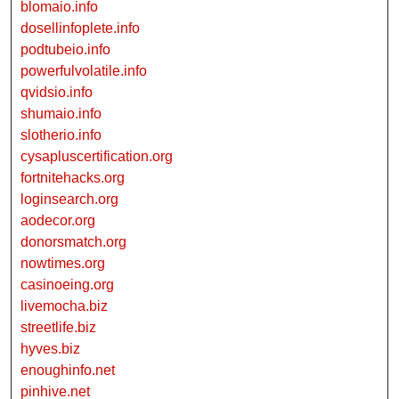
blomaio.info
dosellinfoplete.info
podtubeio.info
powerfulvolatile.info
qvidsio.info
shumaio.info
slotherio.info
cysapluscertification.org
fortnitehacks.org
loginsearch.org
aodecor.org
donorsmatch.org
nowtimes.org
casinoeing.org
livemocha.biz
streetlife.biz
hyves.biz
enoughinfo.net
pinhive.net