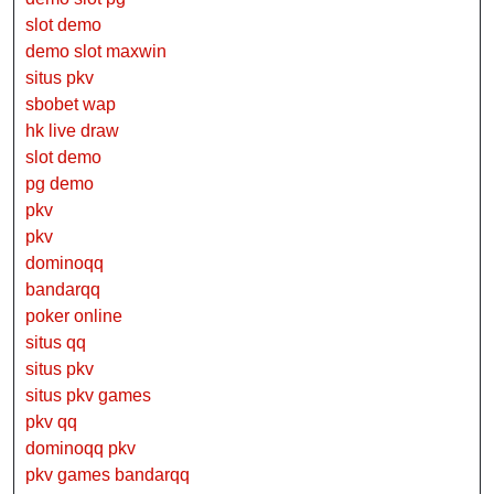
slot demo
demo slot maxwin
situs pkv
sbobet wap
hk live draw
slot demo
pg demo
pkv
pkv
dominoqq
bandarqq
poker online
situs qq
situs pkv
situs pkv games
pkv qq
dominoqq pkv
pkv games bandarqq