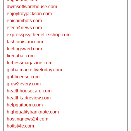
dwmsoftwarehouse.com
enjoytroyjackson.com
epicaimbots.com
etech4news.com
expresspsychedelicsshop.com
fashionistani.com
feelingswed.com
firecabal.com
forbessmagazine.com
globalmarketlivetoday.com
gpl-license.com
grow2every.com
healthhousecare.com
healthkartreview.com
helpquitporn.com
highqualitybanknote.com
hostingnews24.com
hottstyle.com