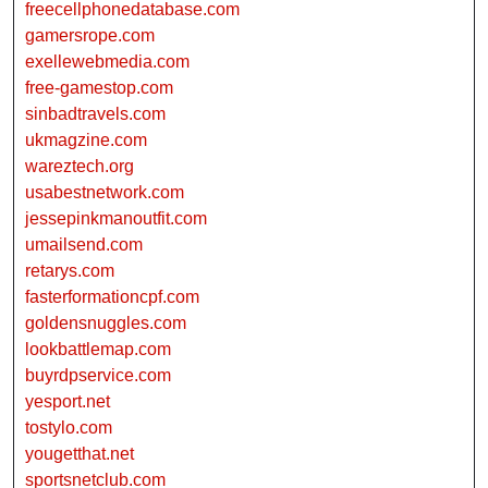
freecellphonedatabase.com
gamersrope.com
exellewebmedia.com
free-gamestop.com
sinbadtravels.com
ukmagzine.com
wareztech.org
usabestnetwork.com
jessepinkmanoutfit.com
umailsend.com
retarys.com
fasterformationcpf.com
goldensnuggles.com
lookbattlemap.com
buyrdpservice.com
yesport.net
tostylo.com
yougetthat.net
sportsnetclub.com