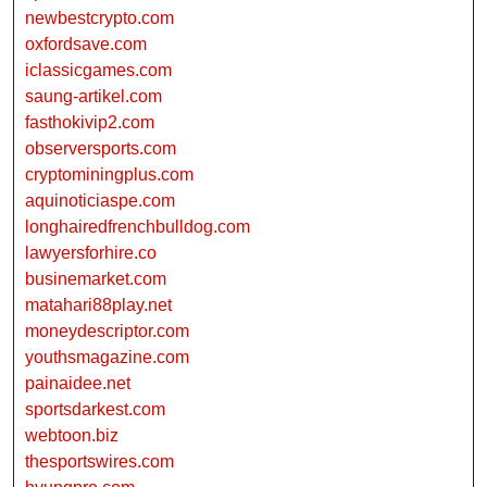
newbestcrypto.com
oxfordsave.com
iclassicgames.com
saung-artikel.com
fasthokivip2.com
observersports.com
cryptominingplus.com
aquinoticiaspe.com
longhairedfrenchbulldog.com
lawyersforhire.co
businemarket.com
matahari88play.net
moneydescriptor.com
youthsmagazine.com
painaidee.net
sportsdarkest.com
webtoon.biz
thesportswires.com