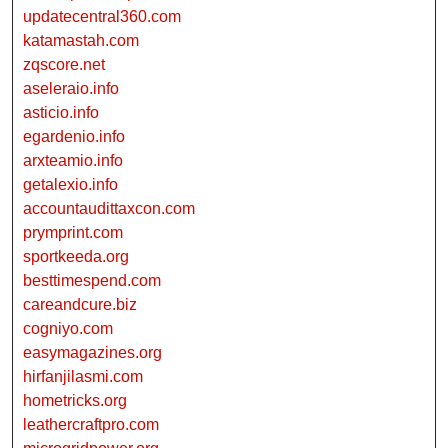
updatecentral360.com
katamastah.com
zqscore.net
aseleraio.info
asticio.info
egardenio.info
arxteamio.info
getalexio.info
accountaudittaxcon.com
prymprint.com
sportkeeda.org
besttimespend.com
careandcure.biz
cogniyo.com
easymagazines.org
hirfanjilasmi.com
hometricks.org
leathercraftpro.com