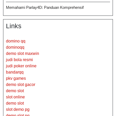
Memahami Parlay4D: Panduan Komprehensif
Links
domino qq
dominoqq
demo slot maxwin
judi bola resmi
judi poker online
bandarqq
pkv games
demo slot gacor
demo slot
slot online
demo slot
slot demo pg
demo slot pg