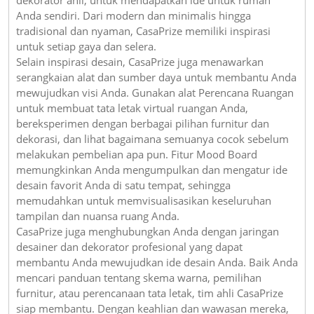
Anda sendiri. Dari modern dan minimalis hingga
tradisional dan nyaman, CasaPrize memiliki inspirasi
untuk setiap gaya dan selera.
Selain inspirasi desain, CasaPrize juga menawarkan
serangkaian alat dan sumber daya untuk membantu Anda
mewujudkan visi Anda. Gunakan alat Perencana Ruangan
untuk membuat tata letak virtual ruangan Anda,
bereksperimen dengan berbagai pilihan furnitur dan
dekorasi, dan lihat bagaimana semuanya cocok sebelum
melakukan pembelian apa pun. Fitur Mood Board
memungkinkan Anda mengumpulkan dan mengatur ide
desain favorit Anda di satu tempat, sehingga
memudahkan untuk memvisualisasikan keseluruhan
tampilan dan nuansa ruang Anda.
CasaPrize juga menghubungkan Anda dengan jaringan
desainer dan dekorator profesional yang dapat
membantu Anda mewujudkan ide desain Anda. Baik Anda
mencari panduan tentang skema warna, pemilihan
furnitur, atau perencanaan tata letak, tim ahli CasaPrize
siap membantu. Dengan keahlian dan wawasan mereka,