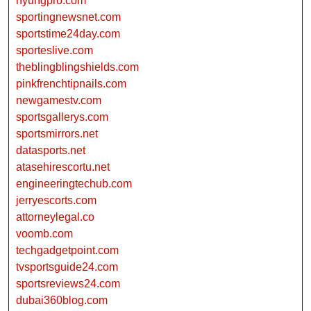
hyungpro.com
sportingnewsnet.com
sportstime24day.com
sporteslive.com
theblingblingshields.com
pinkfrenchtipnails.com
newgamestv.com
sportsgallerys.com
sportsmirrors.net
datasports.net
atasehirescortu.net
engineeringtechub.com
jerryescorts.com
attorneylegal.co
voomb.com
techgadgetpoint.com
tvsportsguide24.com
sportsreviews24.com
dubai360blog.com