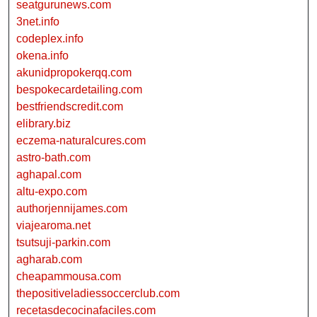
seatgurunews.com
3net.info
codeplex.info
okena.info
akunidpropokerqq.com
bespokecardetailing.com
bestfriendscredit.com
elibrary.biz
eczema-naturalcures.com
astro-bath.com
aghapal.com
altu-expo.com
authorjennijames.com
viajearoma.net
tsutsuji-parkin.com
agharab.com
cheapammousa.com
thepositiveladiessoccerclub.com
recetasdecocinafaciles.com