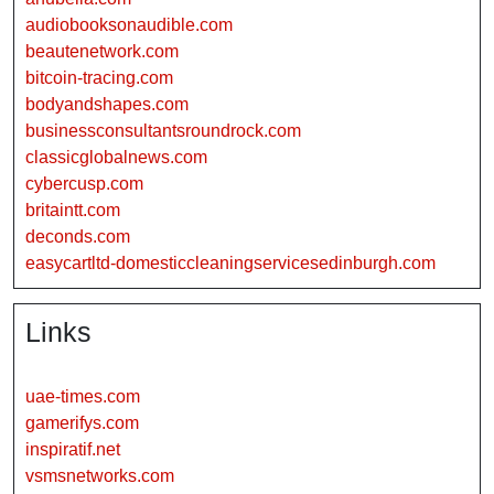
audiobooksonaudible.com
beautenetwork.com
bitcoin-tracing.com
bodyandshapes.com
businessconsultantsroundrock.com
classicglobalnews.com
cybercusp.com
britaintt.com
deconds.com
easycartltd-domesticcleaningservicesedinburgh.com
Links
uae-times.com
gamerifys.com
inspiratif.net
vsmsnetworks.com