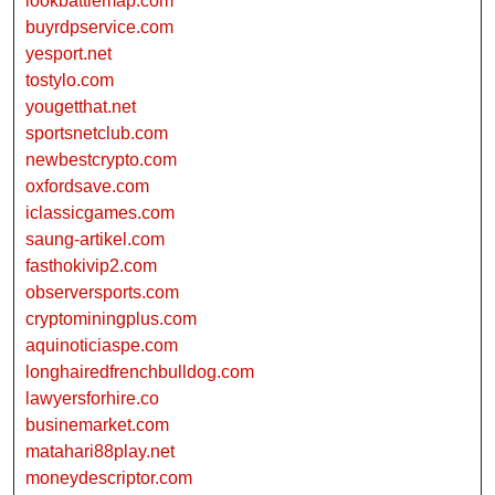
lookbattlemap.com
buyrdpservice.com
yesport.net
tostylo.com
yougetthat.net
sportsnetclub.com
newbestcrypto.com
oxfordsave.com
iclassicgames.com
saung-artikel.com
fasthokivip2.com
observersports.com
cryptominingplus.com
aquinoticiaspe.com
longhairedfrenchbulldog.com
lawyersforhire.co
businemarket.com
matahari88play.net
moneydescriptor.com