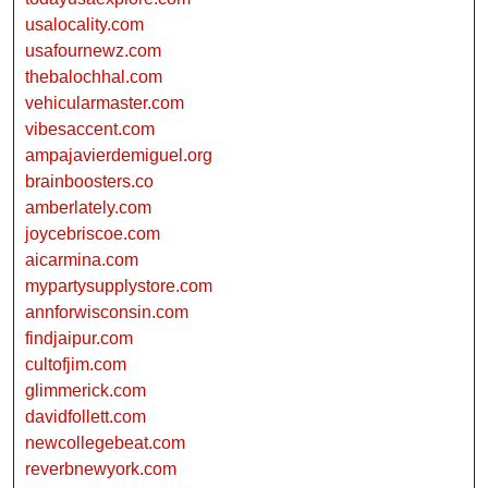
usalocality.com
usafournewz.com
thebalochhal.com
vehicularmaster.com
vibesaccent.com
ampajavierdemiguel.org
brainboosters.co
amberlately.com
joycebriscoe.com
aicarmina.com
mypartysupplystore.com
annforwisconsin.com
findjaipur.com
cultofjim.com
glimmerick.com
davidfollett.com
newcollegebeat.com
reverbnewyork.com