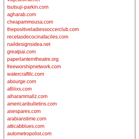
tsutsuji-parkin.com
agharab.com
cheapammousa.com
thepositiveladiessoccerclub.com
recetasdecocinafaciles.com
naildesignsidea.net
greatpai.com
paperlanterntheatre.org
freeworshipnetwork.com
watercraftllc.com
abourge.com
afiliixs.com
alharammallz.com
americanbulletins.com
asespares.com
arabianstime.com
atticabblues.com
autometropolist.com