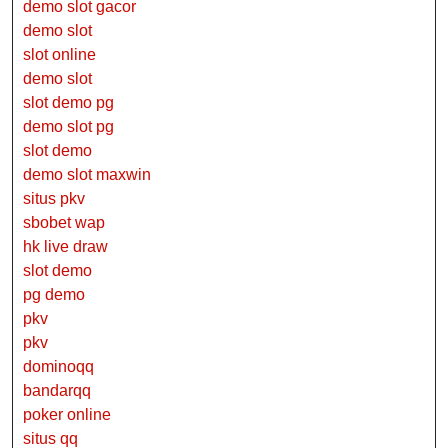
demo slot gacor
demo slot
slot online
demo slot
slot demo pg
demo slot pg
slot demo
demo slot maxwin
situs pkv
sbobet wap
hk live draw
slot demo
pg demo
pkv
pkv
dominoqq
bandarqq
poker online
situs qq