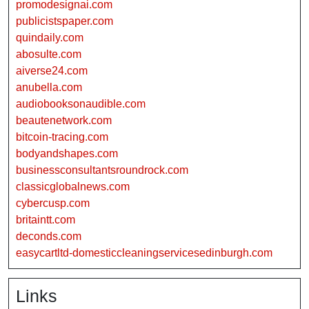
promodesignai.com
publicistspaper.com
quindaily.com
abosulte.com
aiverse24.com
anubella.com
audiobooksonaudible.com
beautenetwork.com
bitcoin-tracing.com
bodyandshapes.com
businessconsultantsroundrock.com
classicglobalnews.com
cybercusp.com
britaintt.com
deconds.com
easycartltd-domesticcleaningservicesedinburgh.com
Links