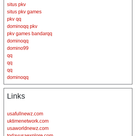
situs pkv
situs pkv games
pkv qq
dominoqq pkv
pkv games bandarqq
dominoqq
domino99
qq
qq
qq
dominoqq
Links
usafullnewz.com
uktimenetwork.com
usaworldnewz.com
todayusaexplore.com