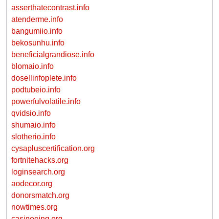
asserthatecontrast.info
atenderme.info
bangumiio.info
bekosunhu.info
beneficialgrandiose.info
blomaio.info
dosellinfoplete.info
podtubeio.info
powerfulvolatile.info
qvidsio.info
shumaio.info
slotherio.info
cysapluscertification.org
fortnitehacks.org
loginsearch.org
aodecor.org
donorsmatch.org
nowtimes.org
casinoeing.org