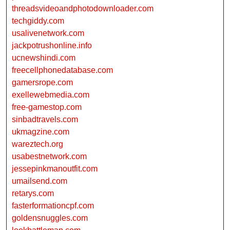
threadsvideoandphotodownloader.com
techgiddy.com
usalivenetwork.com
jackpotrushonline.info
ucnewshindi.com
freecellphonedatabase.com
gamersrope.com
exellewebmedia.com
free-gamestop.com
sinbadtravels.com
ukmagzine.com
wareztech.org
usabestnetwork.com
jessepinkmanoutfit.com
umailsend.com
retarys.com
fasterformationcpf.com
goldensnuggles.com