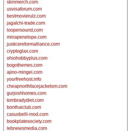
skinmerch.com
usvisaforum.com
bestmovierulz.com
jagalchi-trade.com
loopersound.com
minapenelope.com
justicereformalliance.com
cryptoglax.com
ohiohobbyplus.com
bogothemes.com
ajino-mingei.com
yourfreehost.info
cheapnorthfacejacketsm.com
gurjoshhomes.com
tombradydiet.com
bonthaiclub.com
casusbelli-mod.com
bookplatesociety.com
lebnewsmedia.com