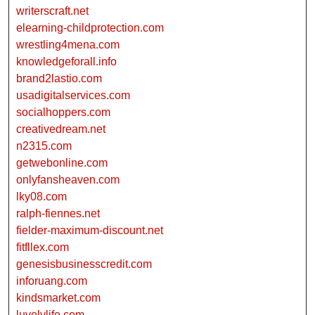
writerscraft.net
elearning-childprotection.com
wrestling4mena.com
knowledgeforall.info
brand2lastio.com
usadigitalservices.com
socialhoppers.com
creativedream.net
n2315.com
getwebonline.com
onlyfansheaven.com
lky08.com
ralph-fiennes.net
fielder-maximum-discount.net
fitfllex.com
genesisbusinesscredit.com
inforuang.com
kindsmarket.com
luvelylife.com