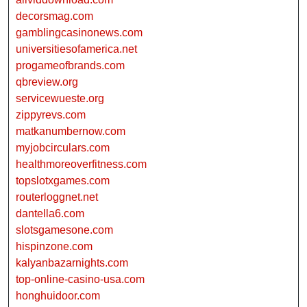
decorsmag.com
gamblingcasinonews.com
universitiesofamerica.net
progameofbrands.com
qbreview.org
servicewueste.org
zippyrevs.com
matkanumbernow.com
myjobcirculars.com
healthmoreoverfitness.com
topslotxgames.com
routerloggnet.net
dantella6.com
slotsgamesone.com
hispinzone.com
kalyanbazarnights.com
top-online-casino-usa.com
honghuidoor.com