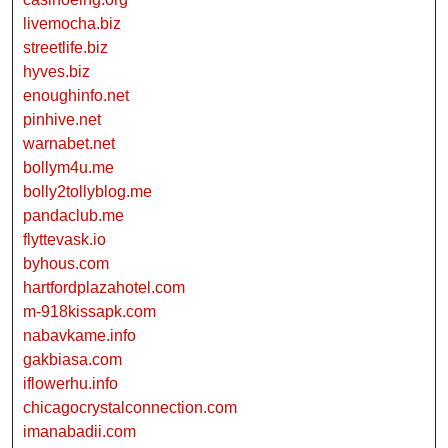
livemocha.biz
streetlife.biz
hyves.biz
enoughinfo.net
pinhive.net
warnabet.net
bollym4u.me
bolly2tollyblog.me
pandaclub.me
flyttevask.io
byhous.com
hartfordplazahotel.com
m-918kissapk.com
nabavkame.info
gakbiasa.com
iflowerhu.info
chicagocrystalconnection.com
imanabadii.com