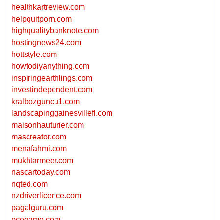
healthkartreview.com
helpquitporn.com
highqualitybanknote.com
hostingnews24.com
hottstyle.com
howtodiyanything.com
inspiringearthlings.com
investindependent.com
kralbozguncu1.com
landscapinggainesvillefl.com
maisonhauturier.com
mascreator.com
menafahmi.com
mukhtarmeer.com
nascartoday.com
nqted.com
nzdriverlicence.com
pagalguru.com
pcegame.com