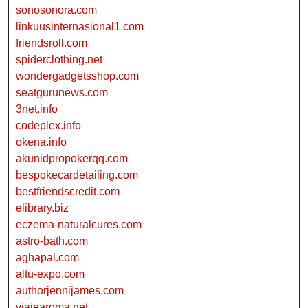
sonosonora.com
linkuusinternasional1.com
friendsroll.com
spiderclothing.net
wondergadgetsshop.com
seatgurunews.com
3net.info
codeplex.info
okena.info
akunidpropokerqq.com
bespokecardetailing.com
bestfriendscredit.com
elibrary.biz
eczema-naturalcures.com
astro-bath.com
aghapal.com
altu-expo.com
authorjennijames.com
viajearoma.net