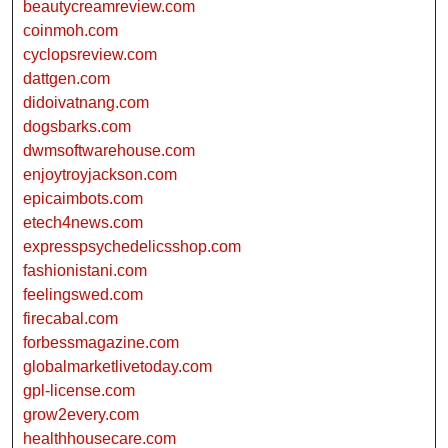
beautycreamreview.com
coinmoh.com
cyclopsreview.com
dattgen.com
didoivatnang.com
dogsbarks.com
dwmsoftwarehouse.com
enjoytroyjackson.com
epicaimbots.com
etech4news.com
expresspsychedelicsshop.com
fashionistani.com
feelingswed.com
firecabal.com
forbessmagazine.com
globalmarketlivetoday.com
gpl-license.com
grow2every.com
healthhousecare.com