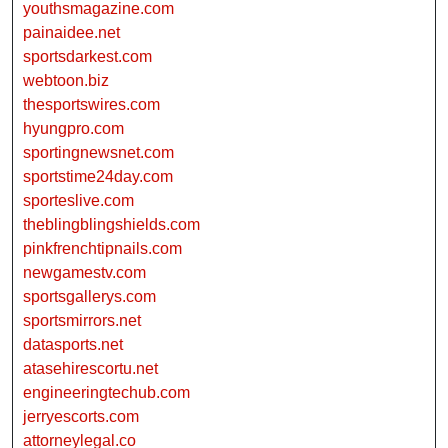
youthsmagazine.com
painaidee.net
sportsdarkest.com
webtoon.biz
thesportswires.com
hyungpro.com
sportingnewsnet.com
sportstime24day.com
sporteslive.com
theblingblingshields.com
pinkfrenchtipnails.com
newgamestv.com
sportsgallerys.com
sportsmirrors.net
datasports.net
atasehirescortu.net
engineeringtechub.com
jerryescorts.com
attorneylegal.co