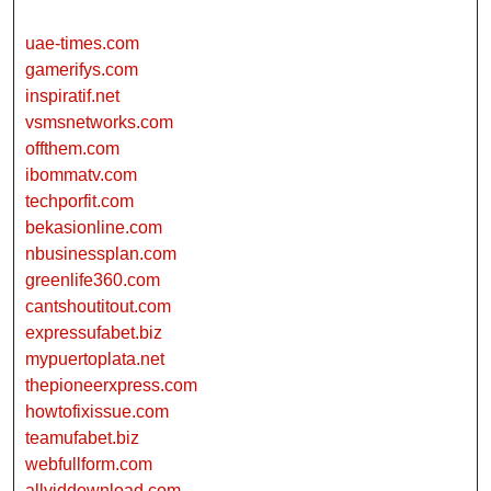
uae-times.com
gamerifys.com
inspiratif.net
vsmsnetworks.com
offthem.com
ibommatv.com
techporfit.com
bekasionline.com
nbusinessplan.com
greenlife360.com
cantshoutitout.com
expressufabet.biz
mypuertoplata.net
thepioneerxpress.com
howtofixissue.com
teamufabet.biz
webfullform.com
allviddownload.com