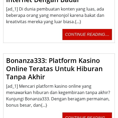
Pembuat
[ad_1] Di dunia pembuatan konten yang luas, ada
Konten
beberapa orang yang menonjol karena bakat dan
Multi-
kreativitas mereka yang luar biasa.{...}
Talenta
CON
CONTINUE READING....
Mengambil
READ
Internet
Dengan
Bonanza333: Platform Kasino
Badai
Online Teratas Untuk Hiburan
Bonanza333:
Tanpa Akhir
Platform
[ad_1] Mencari platform kasino online yang
Kasino
menawarkan hiburan dan kegembiraan tanpa akhir?
Online
Kunjungi Bonanza333. Dengan beragam permainan,
bonus besar, dan{...}
Teratas
Untuk
CON
CONTINUE READING....