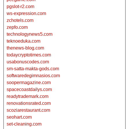
pgslot-r2.com
ws-expression.com
zchotels.com
zepfo.com
technologynews5.com
teknoeduka.com
thenews-blog.com
todaycryptotimes.com
usabonuscodes.com
sm-satta-makta-gods.com
softwaredegimnasios.com
soopermagazine.com
spacecoastdailys.com
readytrademark.com
renovationsrated.com
scoziarestaurant.com
seohart.com
set-cleaning.com