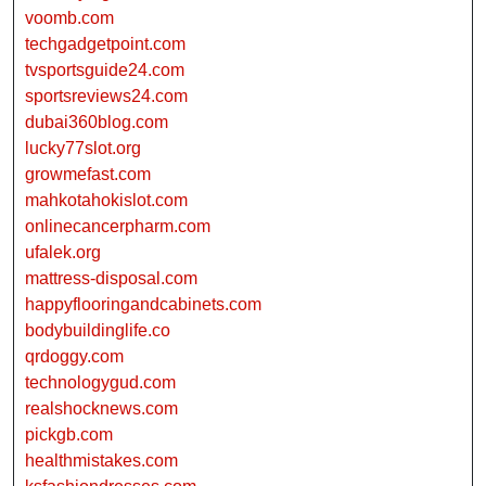
voomb.com
techgadgetpoint.com
tvsportsguide24.com
sportsreviews24.com
dubai360blog.com
lucky77slot.org
growmefast.com
mahkotahokislot.com
onlinecancerpharm.com
ufalek.org
mattress-disposal.com
happyflooringandcabinets.com
bodybuildinglife.co
qrdoggy.com
technologygud.com
realshocknews.com
pickgb.com
healthmistakes.com