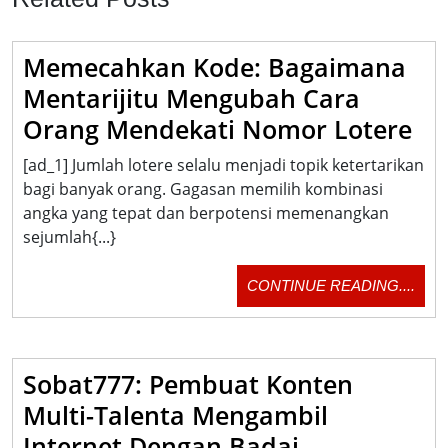
Memecahkan Kode: Bagaimana
Mentarijitu Mengubah Cara
Me
Orang Mendekati Nomor Lotere
Ko
[ad_1] Jumlah lotere selalu menjadi topik ketertarikan
Ba
bagi banyak orang. Gagasan memilih kombinasi
Me
angka yang tepat dan berpotensi memenangkan
sejumlah{...}
Me
Ca
CON
CONTINUE READING....
Or
READ
Me
No
Sobat777: Pembuat Konten
Lo
Multi-Talenta Mengambil
Sobat777:
Internet Dengan Badai