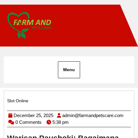
Skip
to
content
Menu
Slot Online
Category
December
admin
December 25, 2025
admin@farmandpetscare.com
25,
0 Comments
5:38 pm
2025
Warisan Paushoki: Bagaimana