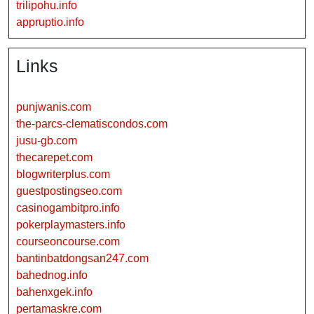
trilipohu.info
appruptio.info
Links
punjwanis.com
the-parcs-clematiscondos.com
jusu-gb.com
thecarepet.com
blogwriterplus.com
guestpostingseo.com
casinogambitpro.info
pokerplaymasters.info
courseoncourse.com
bantinbatdongsan247.com
bahednog.info
bahenxgek.info
pertamaskre.com