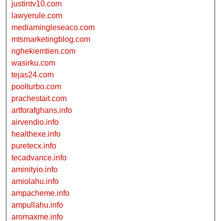
justintv10.com
lawyerule.com
mediamingleseaco.com
mtsmarketingblog.com
nghekiemtien.com
wasirku.com
tejas24.com
poolturbo.com
prachestait.com
artforafghans.info
airvendio.info
healthexe.info
puretecx.info
tecadvance.info
aminityio.info
amiolahu.info
ampacheme.info
ampullahu.info
aromaxme.info