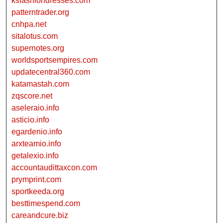
ksfashiondresses.com
patterntrader.org
cnhpa.net
sitalotus.com
supernotes.org
worldsportsempires.com
updatecentral360.com
katamastah.com
zqscore.net
aseleraio.info
asticio.info
egardenio.info
arxteamio.info
getalexio.info
accountaudittaxcon.com
prymprint.com
sportkeeda.org
besttimespend.com
careandcure.biz