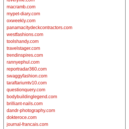
macramb.com
mypet-diary.com
oxweekly.com
panamacitydeckcontractors.com
westfashions.com
toolshandy.com
travelstager.com
trendinspires.com
rannyephul.com
reportradar360.com
swaggyfashion.com
taraftariumtv10.com
questionquery.com
bodybuildinglegend.com
brilliant-nails.com
dandr-photography.com
dokteroce.com
journal-francais.com