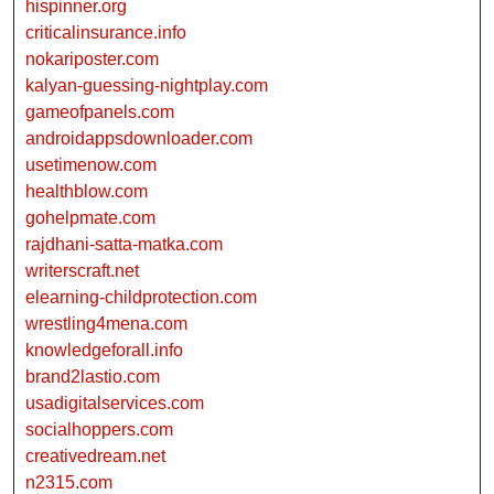
hispinner.org
criticalinsurance.info
nokariposter.com
kalyan-guessing-nightplay.com
gameofpanels.com
androidappsdownloader.com
usetimenow.com
healthblow.com
gohelpmate.com
rajdhani-satta-matka.com
writerscraft.net
elearning-childprotection.com
wrestling4mena.com
knowledgeforall.info
brand2lastio.com
usadigitalservices.com
socialhoppers.com
creativedream.net
n2315.com