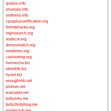
qvidsio.info
shumaio.info
slotherio.info
cysapluscertification.org
fortnitehacks.org
loginsearch.org
aodecor.org
donorsmatch.org
nowtimes.org
casinoeing.org
livemocha.biz
streetlife.biz
hyves.biz
enoughinfo.net
pinhive.net
warnabet.net
bollym4u.me
bolly2tollyblog.me
pandaclub.me