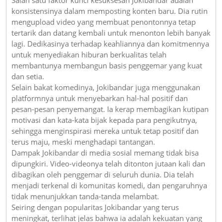
konsistensinya dalam memposting konten baru. Dia rutin
mengupload video yang membuat penontonnya tetap
tertarik dan datang kembali untuk menonton lebih banyak
lagi. Dedikasinya terhadap keahliannya dan komitmennya
untuk menyediakan hiburan berkualitas telah
membantunya membangun basis penggemar yang kuat
dan setia.
Selain bakat komedinya, Jokibandar juga menggunakan
platformnya untuk menyebarkan hal-hal positif dan
pesan-pesan penyemangat. Ia kerap membagikan kutipan
motivasi dan kata-kata bijak kepada para pengikutnya,
sehingga menginspirasi mereka untuk tetap positif dan
terus maju, meski menghadapi tantangan.
Dampak Jokibandar di media sosial memang tidak bisa
dipungkiri. Video-videonya telah ditonton jutaan kali dan
dibagikan oleh penggemar di seluruh dunia. Dia telah
menjadi terkenal di komunitas komedi, dan pengaruhnya
tidak menunjukkan tanda-tanda melambat.
Seiring dengan popularitas Jokibandar yang terus
meningkat, terlihat jelas bahwa ia adalah kekuatan yang