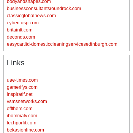
bodyandshapes.com
businessconsultantsroundrock.com
classicglobalnews.com
cybercusp.com
britaintt.com
deconds.com
easycartltd-domesticcleaningservicesedinburgh.com
Links
uae-times.com
gamerifys.com
inspiratif.net
vsmsnetworks.com
offthem.com
ibommatv.com
techporfit.com
bekasionline.com