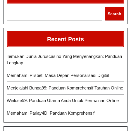
Search
Recent Posts
Temukan Dunia Juruscasino Yang Menyenangkan: Panduan
Lengkap
Memahami Plisbet: Masa Depan Personalisasi Digital
Menjelajahi Bunga99: Panduan Komprehensif Taruhan Online
Winlose99: Panduan Utama Anda Untuk Permainan Online
Memahami Parlay4D: Panduan Komprehensif