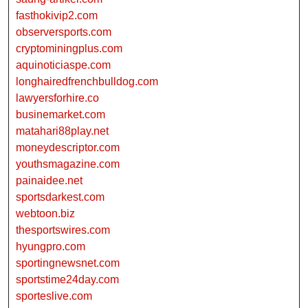
fasthokivip2.com
observersports.com
cryptominingplus.com
aquinoticiaspe.com
longhairedfrenchbulldog.com
lawyersforhire.co
businemarket.com
matahari88play.net
moneydescriptor.com
youthsmagazine.com
painaidee.net
sportsdarkest.com
webtoon.biz
thesportswires.com
hyungpro.com
sportingnewsnet.com
sportstime24day.com
sporteslive.com