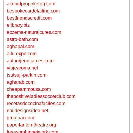
akunidpropokerqq.com
bespokecardetailing.com
bestfriendscredit.com
elibrary.biz
eczema-naturalcures.com
astro-bath.com
aghapal.com
altu-expo.com
authorjennijames.com
viajearoma.net
tsutsuji-parkin.com
agharab.com
cheapammousa.com
thepositiveladiessoccerclub.com
recetasdecocinafaciles.com
naildesignsidea.net
greatpai.com
paperlanterntheatre.org
freeworshipnetwork.com