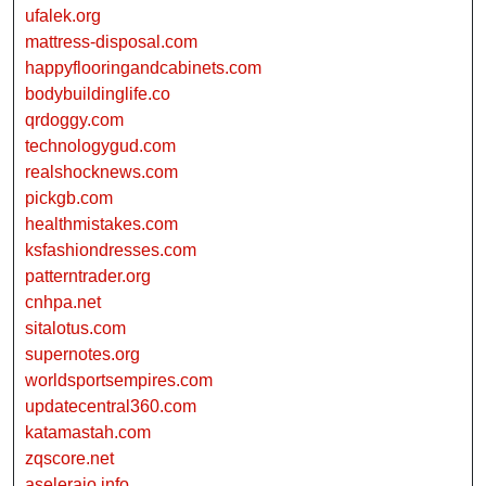
ufalek.org
mattress-disposal.com
happyflooringandcabinets.com
bodybuildinglife.co
qrdoggy.com
technologygud.com
realshocknews.com
pickgb.com
healthmistakes.com
ksfashiondresses.com
patterntrader.org
cnhpa.net
sitalotus.com
supernotes.org
worldsportsempires.com
updatecentral360.com
katamastah.com
zqscore.net
aseleraio.info