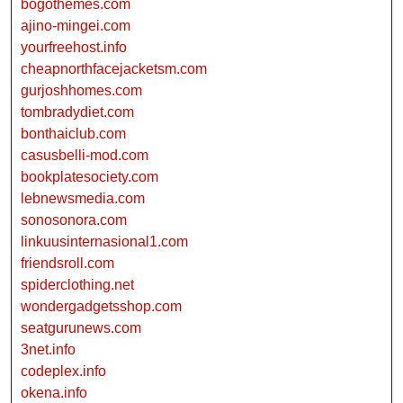
bogothemes.com
ajino-mingei.com
yourfreehost.info
cheapnorthfacejacketsm.com
gurjoshhomes.com
tombradydiet.com
bonthaiclub.com
casusbelli-mod.com
bookplatesociety.com
lebnewsmedia.com
sonosonora.com
linkuusinternasional1.com
friendsroll.com
spiderclothing.net
wondergadgetsshop.com
seatgurunews.com
3net.info
codeplex.info
okena.info