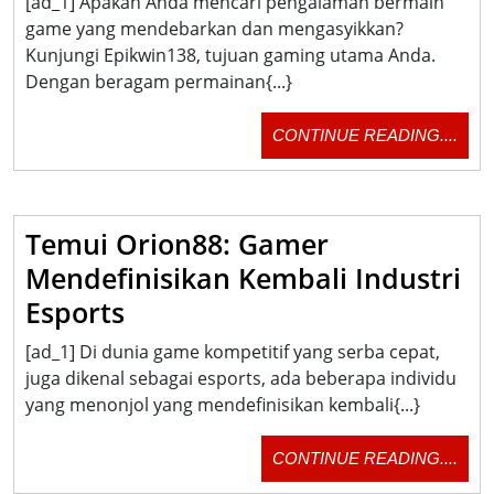
[ad_1] Apakah Anda mencari pengalaman bermain
Ep
game yang mendebarkan dan mengasyikkan?
Tu
Kunjungi Epikwin138, tujuan gaming utama Anda.
Dengan beragam permainan{...}
Pe
Te
CON
CONTINUE READING....
An
READ
Temui Orion88: Gamer
Mendefinisikan Kembali Industri
Temui
Esports
Orion88:
[ad_1] Di dunia game kompetitif yang serba cepat,
Gamer
juga dikenal sebagai esports, ada beberapa individu
Mendefinisikan
yang menonjol yang mendefinisikan kembali{...}
Kembali
CON
CONTINUE READING....
Industri
READ