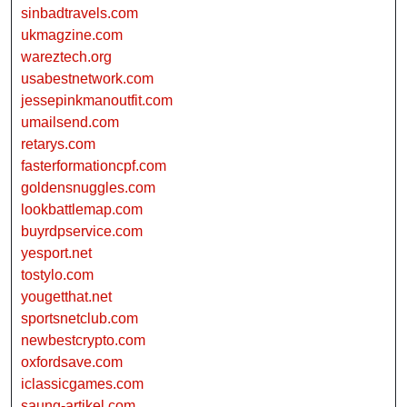
sinbadtravels.com
ukmagzine.com
wareztech.org
usabestnetwork.com
jessepinkmanoutfit.com
umailsend.com
retarys.com
fasterformationcpf.com
goldensnuggles.com
lookbattlemap.com
buyrdpservice.com
yesport.net
tostylo.com
yougetthat.net
sportsnetclub.com
newbestcrypto.com
oxfordsave.com
iclassicgames.com
saung-artikel.com