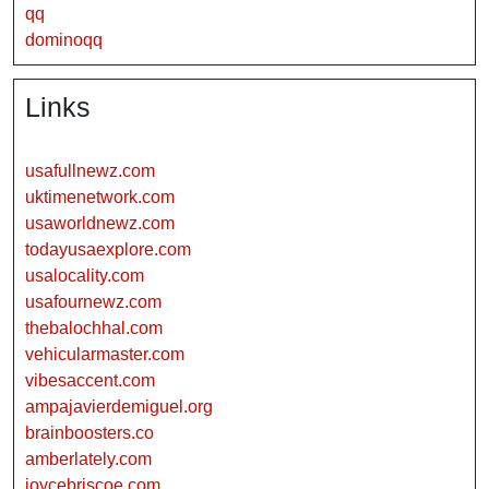
qq
dominoqq
Links
usafullnewz.com
uktimenetwork.com
usaworldnewz.com
todayusaexplore.com
usalocality.com
usafournewz.com
thebalochhal.com
vehicularmaster.com
vibesaccent.com
ampajavierdemiguel.org
brainboosters.co
amberlately.com
joycebriscoe.com