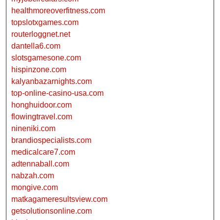
healthmoreoverfitness.com
topslotxgames.com
routerloggnet.net
dantella6.com
slotsgamesone.com
hispinzone.com
kalyanbazarnights.com
top-online-casino-usa.com
honghuidoor.com
flowingtravel.com
nineniki.com
brandiospecialists.com
medicalcare7.com
adtennaball.com
nabzah.com
mongive.com
matkagameresultsview.com
getsolutionsonline.com