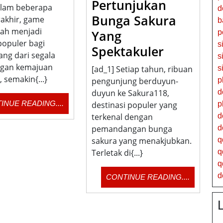
Merevolusi
Pertunjukan
alam beberapa
d
Cara
Bunga Sakura
rakhir, game
b
Kita
lah menjadi
Yang
p
populer bagi
s
Bermain
Sakura11
Spektakuler
ang dari segala
s
Game
Puaskan
ngan kemajuan
[ad_1] Setiap tahun, ribuan
s
Online
Pengunju
, semakin{...}
pengunjung berduyun-
p
Dengan
duyun ke Sakura118,
d
CONTINUE
INUE READING....
destinasi populer yang
p
Pertunju
READING....
terkenal dengan
d
Bunga
pemandangan bunga
d
Sakura
sakura yang menakjubkan.
q
Yang
Terletak di{...}
q
q
Spektakul
d
CONTIN
CONTINUE READING....
READING.