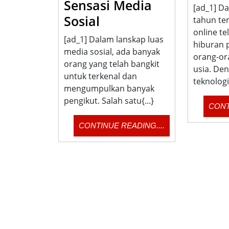
Sensasi Media
[ad_1] D
Menjelajahi
Sosial
tahun te
online te
Fenomena
[ad_1] Dalam lanskap luas
hiburan 
Hebat777:
media sosial, ada banyak
orang-or
Bangkitnya
orang yang telah bangkit
usia. De
untuk terkenal dan
Sensasi
teknologi
mengumpulkan banyak
Media
pengikut. Salah satu{...}
CONT
Sosial
CONTINUE
CONTINUE READING....
READING....
Post