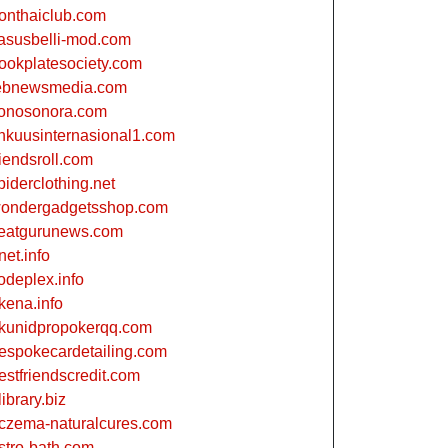
onthaiclub.com
asusbelli-mod.com
ookplatesociety.com
ebnewsmedia.com
onosonora.com
inkuusinternasional1.com
riendsroll.com
piderclothing.net
ondergadgetsshop.com
eatgurunews.com
net.info
odeplex.info
kena.info
kunidpropokerqq.com
espokecardetailing.com
estfriendscredit.com
library.biz
czema-naturalcures.com
stro-bath.com