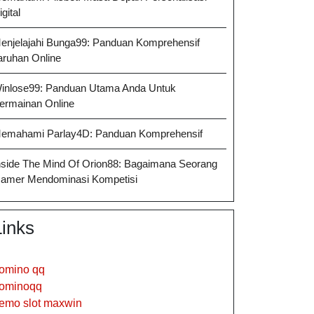
igital
enjelajahi Bunga99: Panduan Komprehensif
aruhan Online
inlose99: Panduan Utama Anda Untuk
ermainan Online
emahami Parlay4D: Panduan Komprehensif
nside The Mind Of Orion88: Bagaimana Seorang
amer Mendominasi Kompetisi
Links
omino qq
ominoqq
emo slot maxwin