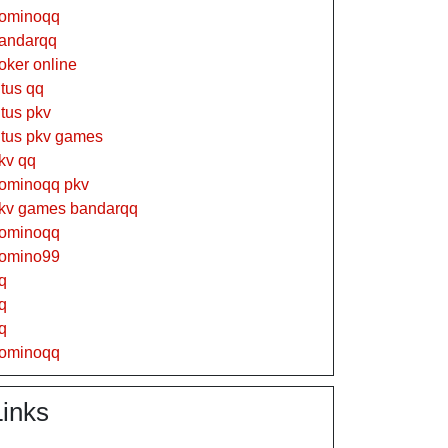
ominoqq
andarqq
oker online
itus qq
8
itus pkv
itus pkv games
ng
kv qq
ominoqq pkv
kv games bandarqq
kan
ominoqq
omino99
q
q
q
er
ominoqq
UE
...
Links