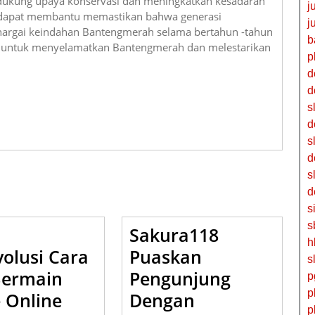
ndukung upaya konservasi dan meningkatkan kesadaran
j
mi dapat membantu memastikan bahwa generasi
j
rgai keindahan Bantengmerah selama bertahun -tahun
b
l untuk menyelamatkan Bantengmerah dan melestarikan
p
d
d
s
d
s
d
s
d
s
s
:
Sakura118
h
olusi Cara
Puaskan
s
Bermain
Pengunjung
p
p
GG88:
 Online
Dengan
p