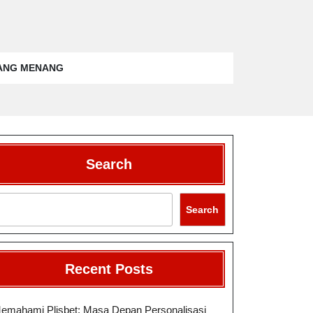
ANG MENANG
Search
Search
Recent Posts
emahami Plisbet: Masa Depan Personalisasi