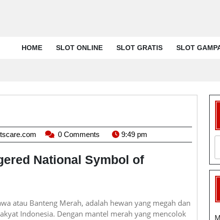
HOME
SLOT ONLINE
SLOT GRATIS
SLOT GAMP
admin@farmandpetscare.com
tscare.com
0 Comments
9:49 pm
ered National Symbol of
Jawa atau Banteng Merah, adalah hewan yang megah dan
rakyat Indonesia. Dengan mantel merah yang mencolok
M