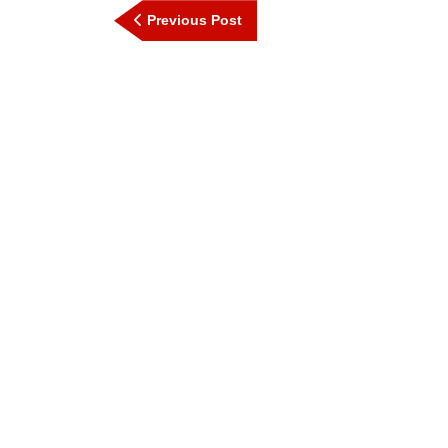
Previous
Previous Post
navigation
Post