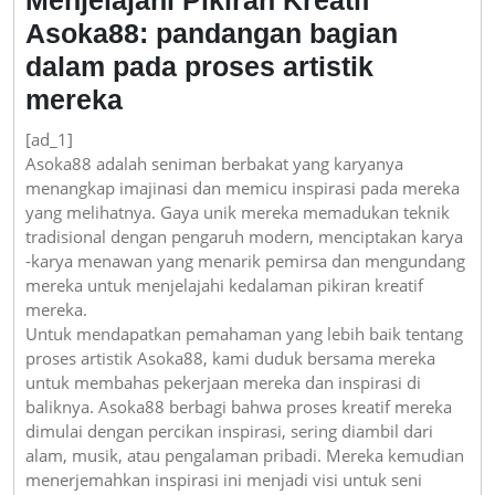
Asoka88: pandangan bagian
dalam pada proses artistik
mereka
[ad_1]
Asoka88 adalah seniman berbakat yang karyanya
menangkap imajinasi dan memicu inspirasi pada mereka
yang melihatnya. Gaya unik mereka memadukan teknik
tradisional dengan pengaruh modern, menciptakan karya
-karya menawan yang menarik pemirsa dan mengundang
mereka untuk menjelajahi kedalaman pikiran kreatif
mereka.
Untuk mendapatkan pemahaman yang lebih baik tentang
proses artistik Asoka88, kami duduk bersama mereka
untuk membahas pekerjaan mereka dan inspirasi di
baliknya. Asoka88 berbagi bahwa proses kreatif mereka
dimulai dengan percikan inspirasi, sering diambil dari
alam, musik, atau pengalaman pribadi. Mereka kemudian
menerjemahkan inspirasi ini menjadi visi untuk seni