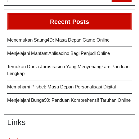
Recent Posts
Menemukan Saung4D: Masa Depan Game Online
Menjelajahi Manfaat Ahlisacino Bagi Penjudi Online
Temukan Dunia Juruscasino Yang Menyenangkan: Panduan
Lengkap
Memahami Plisbet: Masa Depan Personalisasi Digital
Menjelajahi Bunga99: Panduan Komprehensif Taruhan Online
Links