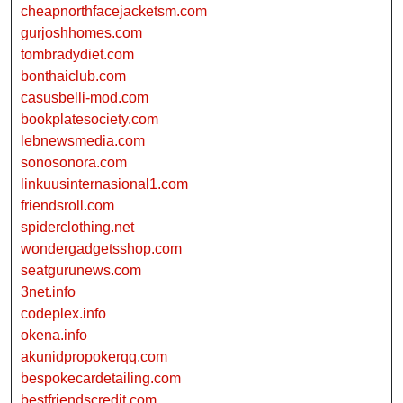
cheapnorthfacejacketsm.com
gurjoshhomes.com
tombradydiet.com
bonthaiclub.com
casusbelli-mod.com
bookplatesociety.com
lebnewsmedia.com
sonosonora.com
linkuusinternasional1.com
friendsroll.com
spiderclothing.net
wondergadgetsshop.com
seatgurunews.com
3net.info
codeplex.info
okena.info
akunidpropokerqq.com
bespokecardetailing.com
bestfriendscredit.com