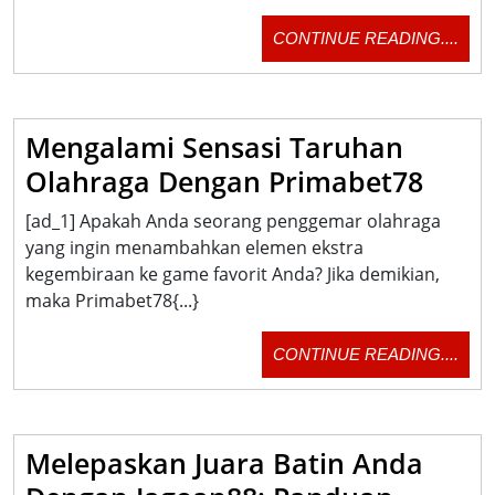
Game
CON
CONTINUE READING....
Top
READ
Ace777
Mengalami Sensasi Taruhan
Meng
Olahraga Dengan Primabet78
Sensa
[ad_1] Apakah Anda seorang penggemar olahraga
Taru
yang ingin menambahkan elemen ekstra
Olah
kegembiraan ke game favorit Anda? Jika demikian,
maka Primabet78{...}
Deng
Prim
CON
CONTINUE READING....
READ
Melepaskan Juara Batin Anda