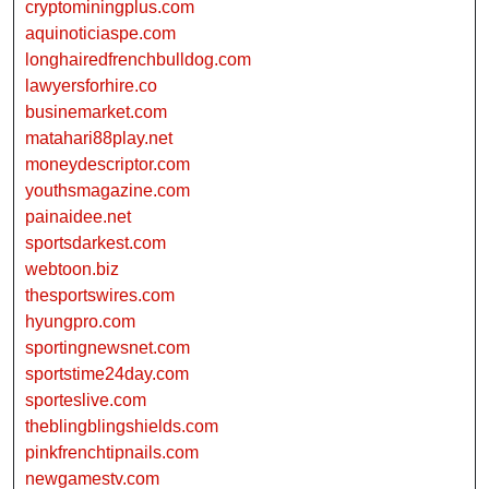
cryptominingplus.com
aquinoticiaspe.com
longhairedfrenchbulldog.com
lawyersforhire.co
businemarket.com
matahari88play.net
moneydescriptor.com
youthsmagazine.com
painaidee.net
sportsdarkest.com
webtoon.biz
thesportswires.com
hyungpro.com
sportingnewsnet.com
sportstime24day.com
sporteslive.com
theblingblingshields.com
pinkfrenchtipnails.com
newgamestv.com