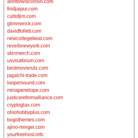
annforwisconsin.com
findjaipur.com
cultofjim.com
glimmerick.com
davidfollett.com
newcollegebeat.com
reverbnewyork.com
skinmerch.com
usvisaforum.com
bestmovierulz.com
jagalchi-trade.com
loopersound.com
minapenelope.com
justicereformalliance.com
cryptoglax.com
ohiohobbyplus.com
bogothemes.com
ajino-mingei.com
yourfreehost.info