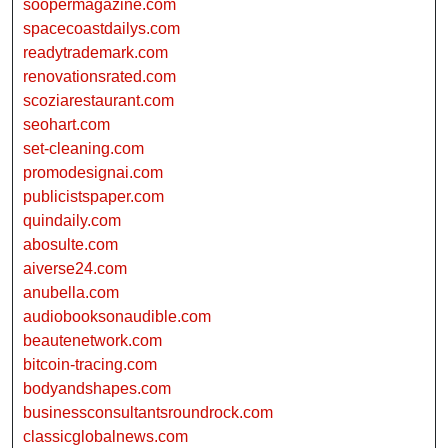
soopermagazine.com
spacecoastdailys.com
readytrademark.com
renovationsrated.com
scoziarestaurant.com
seohart.com
set-cleaning.com
promodesignai.com
publicistspaper.com
quindaily.com
abosulte.com
aiverse24.com
anubella.com
audiobooksonaudible.com
beautenetwork.com
bitcoin-tracing.com
bodyandshapes.com
businessconsultantsroundrock.com
classicglobalnews.com