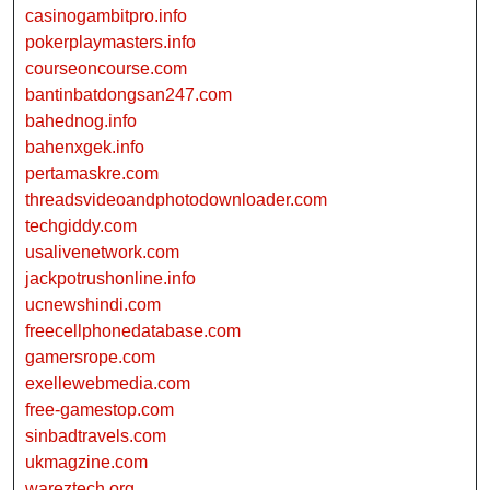
casinogambitpro.info
pokerplaymasters.info
courseoncourse.com
bantinbatdongsan247.com
bahednog.info
bahenxgek.info
pertamaskre.com
threadsvideoandphotodownloader.com
techgiddy.com
usalivenetwork.com
jackpotrushonline.info
ucnewshindi.com
freecellphonedatabase.com
gamersrope.com
exellewebmedia.com
free-gamestop.com
sinbadtravels.com
ukmagzine.com
wareztech.org