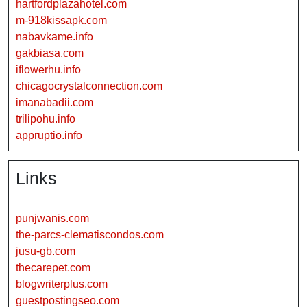
hartfordplazahotel.com
m-918kissapk.com
nabavkame.info
gakbiasa.com
iflowerhu.info
chicagocrystalconnection.com
imanabadii.com
trilipohu.info
appruptio.info
Links
punjwanis.com
the-parcs-clematiscondos.com
jusu-gb.com
thecarepet.com
blogwriterplus.com
guestpostingseo.com