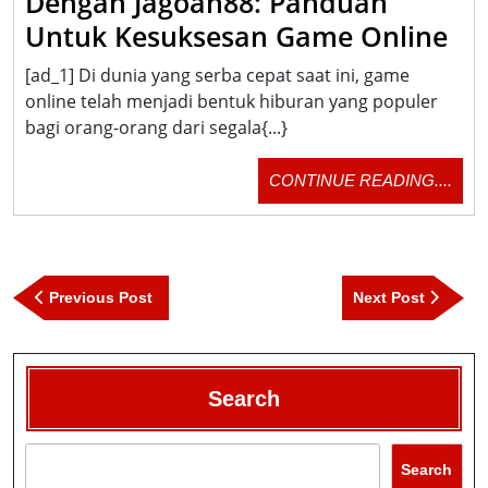
Dengan Jagoan88: Panduan
Me
Untuk Kesuksesan Game Online
Ju
[ad_1] Di dunia yang serba cepat saat ini, game
Ba
online telah menjadi bentuk hiburan yang populer
An
bagi orang-orang dari segala{...}
De
CON
CONTINUE READING....
Ja
READ
Pa
Un
Post
Ke
Previous
Next
Previous Post
Next Post
navigation
Post
Post
Ga
On
Search
Search