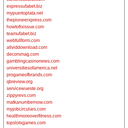
expressufabet.biz
mypuertoplata.net
thepioneerxpress.com
howtofixissue.com
teamufabet.biz
webfullform.com
allviddownload.com
decorsmag.com
gamblingcasinonews.com
universitiesofamerica.net
progameofbrands.com
qbreview.org
servicewueste.org
zippyrevs.com
matkanumbernow.com
myjobcirculars.com
healthmoreoverfitness.com
topslotxgames.com