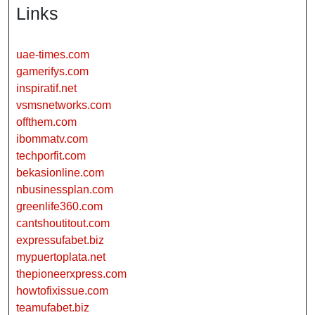
Links
uae-times.com
gamerifys.com
inspiratif.net
vsmsnetworks.com
offthem.com
ibommatv.com
techporfit.com
bekasionline.com
nbusinessplan.com
greenlife360.com
cantshoutitout.com
expressufabet.biz
mypuertoplata.net
thepioneerxpress.com
howtofixissue.com
teamufabet.biz