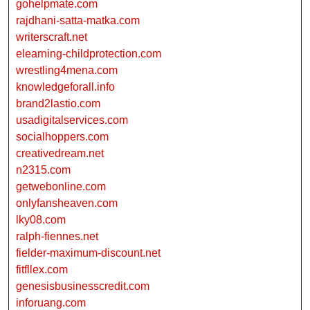
gohelpmate.com
rajdhani-satta-matka.com
writerscraft.net
elearning-childprotection.com
wrestling4mena.com
knowledgeforall.info
brand2lastio.com
usadigitalservices.com
socialhoppers.com
creativedream.net
n2315.com
getwebonline.com
onlyfansheaven.com
lky08.com
ralph-fiennes.net
fielder-maximum-discount.net
fitfllex.com
genesisbusinesscredit.com
inforuang.com