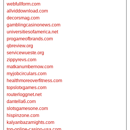
webfullform.com
allviddownload.com
decorsmag.com
gamblingcasinonews.com
universitiesofamerica.net
progameofbrands.com
qbreview.org
servicewueste.org
zippyrevs.com
matkanumbernow.com
myjobcirculars.com
healthmoreoverfitness.com
topslotxgames.com
routerloggnet.net
dantella6.com
slotsgamesone.com
hispinzone.com
kalyanbazarnights.com
top-online-casino-usa.com