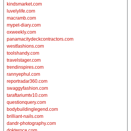
kindsmarket.com
luvelylife.com
macramb.com
mypet-diary.com
oxweekly.com
panamacitydeckcontractors.com
westfashions.com
toolshandy.com
travelstager.com
trendinspires.com
rannyephul.com
reportradar360.com
swaggyfashion.com
taraftariumtv10.com
questionquery.com
bodybuildinglegend.com
brilliant-nails.com
dandr-photography.com
dokteroce.com