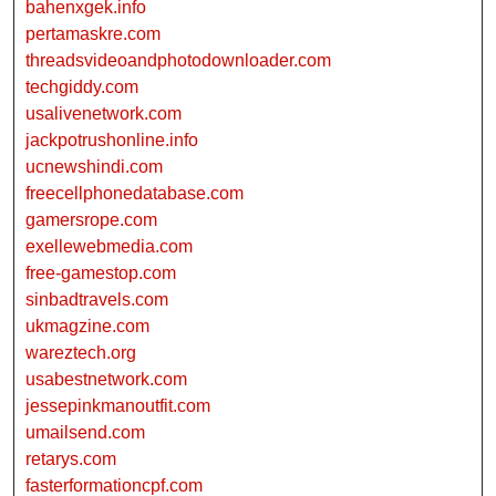
bahenxgek.info
pertamaskre.com
threadsvideoandphotodownloader.com
techgiddy.com
usalivenetwork.com
jackpotrushonline.info
ucnewshindi.com
freecellphonedatabase.com
gamersrope.com
exellewebmedia.com
free-gamestop.com
sinbadtravels.com
ukmagzine.com
wareztech.org
usabestnetwork.com
jessepinkmanoutfit.com
umailsend.com
retarys.com
fasterformationcpf.com