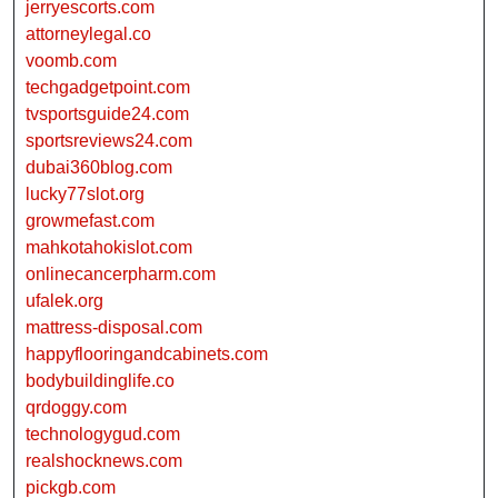
jerryescorts.com
attorneylegal.co
voomb.com
techgadgetpoint.com
tvsportsguide24.com
sportsreviews24.com
dubai360blog.com
lucky77slot.org
growmefast.com
mahkotahokislot.com
onlinecancerpharm.com
ufalek.org
mattress-disposal.com
happyflooringandcabinets.com
bodybuildinglife.co
qrdoggy.com
technologygud.com
realshocknews.com
pickgb.com