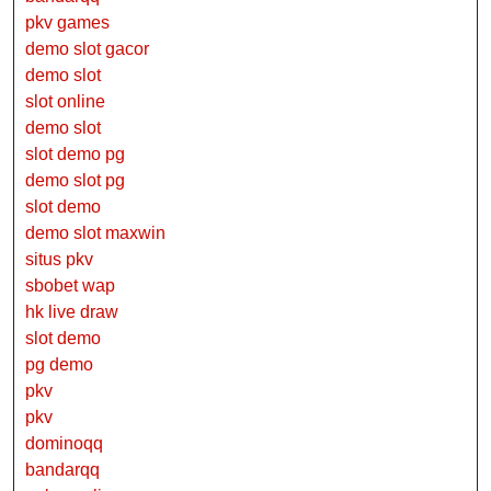
pkv games
demo slot gacor
demo slot
slot online
demo slot
slot demo pg
demo slot pg
slot demo
demo slot maxwin
situs pkv
sbobet wap
hk live draw
slot demo
pg demo
pkv
pkv
dominoqq
bandarqq