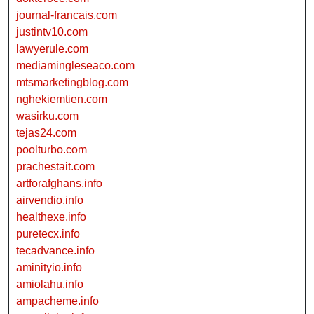
journal-francais.com
justintv10.com
lawyerule.com
mediamingleseaco.com
mtsmarketingblog.com
nghekiemtien.com
wasirku.com
tejas24.com
poolturbo.com
prachestait.com
artforafghans.info
airvendio.info
healthexe.info
puretecx.info
tecadvance.info
aminityio.info
amiolahu.info
ampacheme.info