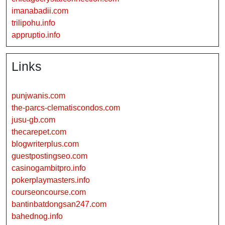
imanabadii.com
trilipohu.info
appruptio.info
Links
punjwanis.com
the-parcs-clematiscondos.com
jusu-gb.com
thecarepet.com
blogwriterplus.com
guestpostingseo.com
casinogambitpro.info
pokerplaymasters.info
courseoncourse.com
bantinbatdongsan247.com
bahednog.info