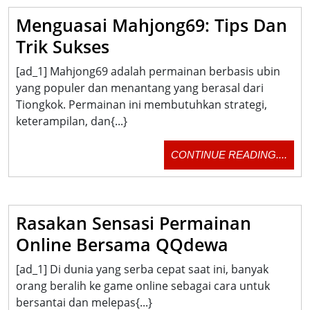
Sensasi
Menguasai Mahjong69: Tips Dan
Dan
Menguasai
Trik Sukses
Hadiah
Mahjong69:
[ad_1] Mahjong69 adalah permainan berbasis ubin
Tips
yang populer dan menantang yang berasal dari
Dan
Tiongkok. Permainan ini membutuhkan strategi,
keterampilan, dan{...}
Trik
Sukses
CON
CONTINUE READING....
READ
Rasakan Sensasi Permainan
Rasakan
Online Bersama QQdewa
Sensasi
[ad_1] Di dunia yang serba cepat saat ini, banyak
Permaina
orang beralih ke game online sebagai cara untuk
Online
bersantai dan melepas{...}