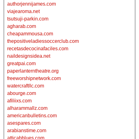
authorjennijames.com
viajearoma.net
tsutsuji-parkin.com
agharab.com
cheapammousa.com
thepositiveladiessoccerclub.com
recetasdecocinafaciles.com
naildesignsidea.net
greatpai.com
paperlanterntheatre.org
freeworshipnetwork.com
watercraftllc.com
abourge.com
afiliixs.com
alharammallz.com
americanbulletins.com
asespares.com
arabianstime.com
atticabblues.com