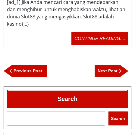
Dunia
[ad_1] Jika Anda mencari cara yang mendebarkan
Slot88
dan menghibur untuk menghabiskan waktu, lihatlah
Yang
dunia Slot88 yang mengasyikkan. Slot88 adalah
kasino{...}
Menyenangkan:
Panduan
CON
CONTINUE READING....
Pemula
READ
Post
Previous
Next
Previous Post
Next Post
navigation
Post
Post
Search
Search