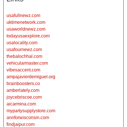
usafullnewz.com
uktimenetwork.com
usaworldnewz.com
todayusaexplore.com
usalocality.com
usafournewz.com
thebalochhal.com
vehicularmaster.com
vibesaccent.com
ampajavierdemiguel.org
brainboosters.co
amberlately.com
joycebriscoe.com
aicarmina.com
mypartysupplystore.com
annforwisconsin.com
findjaipur.com