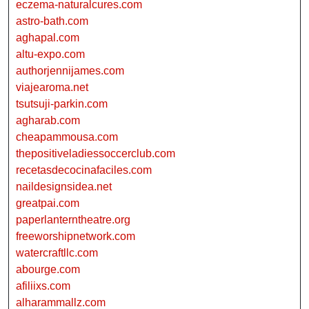
eczema-naturalcures.com
astro-bath.com
aghapal.com
altu-expo.com
authorjennijames.com
viajearoma.net
tsutsuji-parkin.com
agharab.com
cheapammousa.com
thepositiveladiessoccerclub.com
recetasdecocinafaciles.com
naildesignsidea.net
greatpai.com
paperlanterntheatre.org
freeworshipnetwork.com
watercraftllc.com
abourge.com
afiliixs.com
alharammallz.com