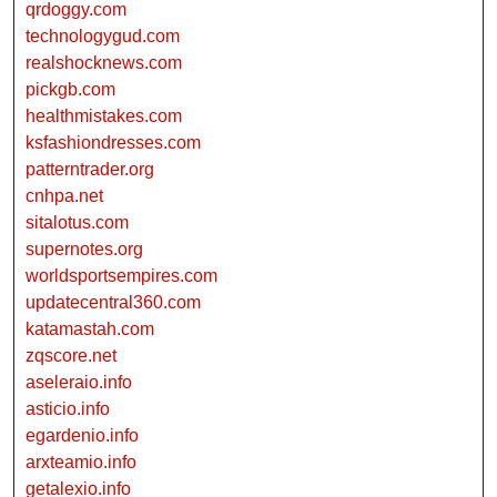
qrdoggy.com
technologygud.com
realshocknews.com
pickgb.com
healthmistakes.com
ksfashiondresses.com
patterntrader.org
cnhpa.net
sitalotus.com
supernotes.org
worldsportsempires.com
updatecentral360.com
katamastah.com
zqscore.net
aseleraio.info
asticio.info
egardenio.info
arxteamio.info
getalexio.info