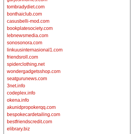
tombradydiet.com
bonthaiclub.com
casusbelli-mod.com
bookplatesociety.com
lebnewsmedia.com
sonosonora.com
linkuusinternasional1.com
friendsroll.com
spiderclothing.net
wondergadgetsshop.com
seatgurunews.com
3net.info
codeplex.info
okena.info
akunidpropokerqq.com
bespokecardetailing.com
bestfriendscredit.com
elibrary.biz