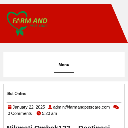
Skip
to
content
Menu
Slot Online
Category
January
admin@f
January 22, 2025
admin@farmandpetscare.com
22,
0 Comments
5:20 am
2025
Nikmati Ombak123 – Destinasi