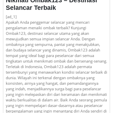
Selancar Terbaik
[ad_1]
Apakah Anda penggemar selancar yang mencari
pengalaman menaiki ombak terbaik? Kunjungi
Ombak123, destinasi selancar utama yang akan
mewujudkan semua impian selancar Anda. Dengan
ombaknya yang sempurna, pantai yang menakjubkan,
dan budaya selancar yang dinamis, Ombak123 adalah
tempat yang ideal bagi para peselancar dari semua
tingkatan untuk menikmati ombak dan bersenang-senang.
Terletak di Indonesia, Ombak123 adalah permata
tersembunyi yang menawarkan kondisi selancar terbaik di
dunia. Wilayah ini terkenal dengan ombaknya yang
konsisten, airnya yang hangat, dan pemandangannya
yang indah, menjadikannya surga bagi para peselancar
yang ingin melepaskan diri dari keramaian dan menikmati
waktu berkualitas di dalam air. Baik Anda seorang pemula
yang ingin mempelajari dasar-dasarnya atau peselancar
berpengalaman yang ingin menantang diri Anda sendiri di