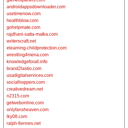
androidappsdownloader.com
usetimenow.com
healthblow.com
gohelpmate.com
rajdhani-satta-matka.com
writerscraft.net
elearning-childprotection.com
wrestling4mena.com
knowledgeforall.info
brand2lastio.com
usadigitalservices.com
socialhoppers.com
creativedream.net
n2315.com
getwebonline.com
onlyfansheaven.com
lky08.com
ralph-fiennes.net