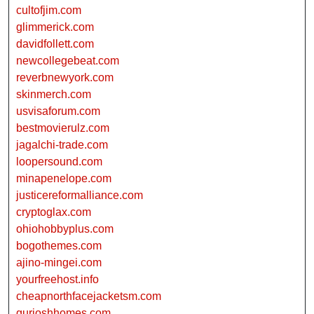
cultofjim.com
glimmerick.com
davidfollett.com
newcollegebeat.com
reverbnewyork.com
skinmerch.com
usvisaforum.com
bestmovierulz.com
jagalchi-trade.com
loopersound.com
minapenelope.com
justicereformalliance.com
cryptoglax.com
ohiohobbyplus.com
bogothemes.com
ajino-mingei.com
yourfreehost.info
cheapnorthfacejacketsm.com
gurjoshhomes.com