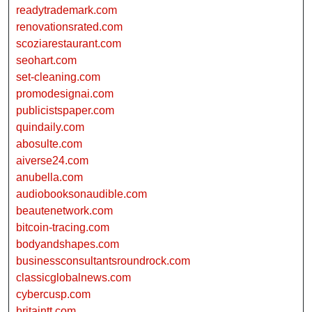
readytrademark.com
renovationsrated.com
scoziarestaurant.com
seohart.com
set-cleaning.com
promodesignai.com
publicistspaper.com
quindaily.com
abosulte.com
aiverse24.com
anubella.com
audiobooksonaudible.com
beautenetwork.com
bitcoin-tracing.com
bodyandshapes.com
businessconsultantsroundrock.com
classicglobalnews.com
cybercusp.com
britaintt.com