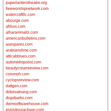
paperlanterntheatre.org
freeworshipnetwork.com
watercraftllc.com
abourge.com
afiliixs.com
alharammallz.com
americanbulletins.com
asespares.com
arabianstime.com
atticabblues.com
autometropolist.com
beautycreamreview.com
coinmoh.com
cyclopsreview.com
dattgen.com
didoivatnang.com
dogsbarks.com
dwmsoftwarehouse.com
enjoytroyjackson.com