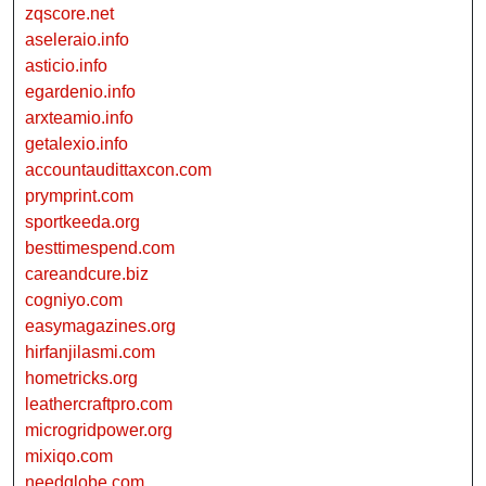
zqscore.net
aseleraio.info
asticio.info
egardenio.info
arxteamio.info
getalexio.info
accountaudittaxcon.com
prymprint.com
sportkeeda.org
besttimespend.com
careandcure.biz
cogniyo.com
easymagazines.org
hirfanjilasmi.com
hometricks.org
leathercraftpro.com
microgridpower.org
mixiqo.com
needglobe.com