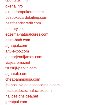
codeplex.info
okena.info
akunidpropokerqq.com
bespokecardetailing.com
bestfriendscredit.com
elibrary.biz
eczema-naturalcures.com
astro-bath.com
aghapal.com
altu-expo.com
authorjennijames.com
viajearoma.net
tsutsuji-parkin.com
agharab.com
cheapammousa.com
thepositiveladiessoccerclub.com
recetasdecocinafaciles.com
naildesignsidea.net
greatpai.com