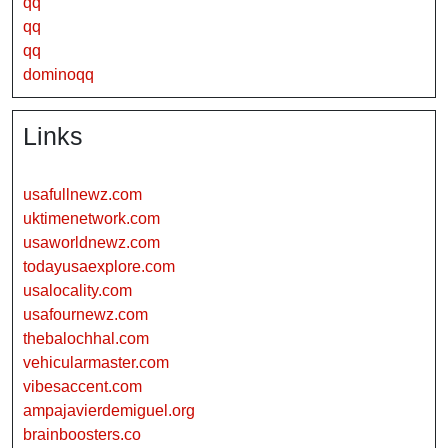
qq
qq
qq
dominoqq
Links
usafullnewz.com
uktimenetwork.com
usaworldnewz.com
todayusaexplore.com
usalocality.com
usafournewz.com
thebalochhal.com
vehicularmaster.com
vibesaccent.com
ampajavierdemiguel.org
brainboosters.co