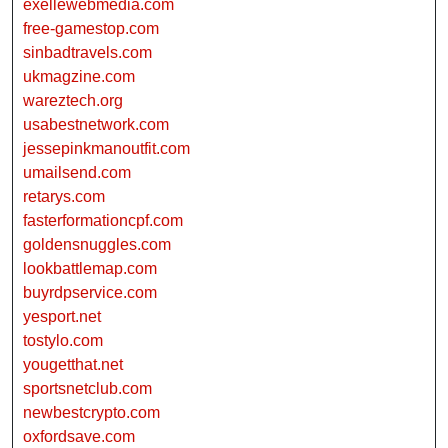
exellewebmedia.com
free-gamestop.com
sinbadtravels.com
ukmagzine.com
wareztech.org
usabestnetwork.com
jessepinkmanoutfit.com
umailsend.com
retarys.com
fasterformationcpf.com
goldensnuggles.com
lookbattlemap.com
buyrdpservice.com
yesport.net
tostylo.com
yougetthat.net
sportsnetclub.com
newbestcrypto.com
oxfordsave.com