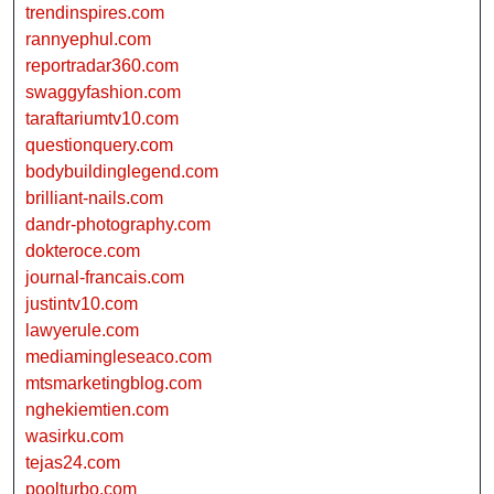
trendinspires.com
rannyephul.com
reportradar360.com
swaggyfashion.com
taraftariumtv10.com
questionquery.com
bodybuildinglegend.com
brilliant-nails.com
dandr-photography.com
dokteroce.com
journal-francais.com
justintv10.com
lawyerule.com
mediamingleseaco.com
mtsmarketingblog.com
nghekiemtien.com
wasirku.com
tejas24.com
poolturbo.com