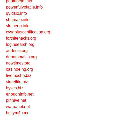
podtubeio.info
powerfulvolatile.info
qvidsio.info
shumaio.info
slotherio.info
cysapluscertification.org
fortnitehacks.org
loginsearch.org
aodecor.org
donorsmatch.org
nowtimes.org
casinoeing.org
livemocha.biz
streetlife.biz
hyves.biz
enoughinfo.net
pinhive.net
warnabet.net
bollym4u.me