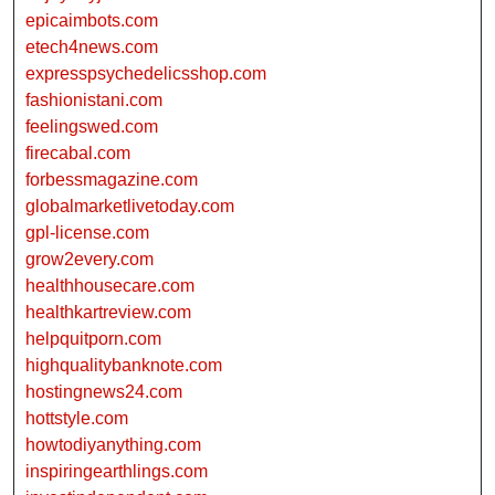
epicaimbots.com
etech4news.com
expresspsychedelicsshop.com
fashionistani.com
feelingswed.com
firecabal.com
forbessmagazine.com
globalmarketlivetoday.com
gpl-license.com
grow2every.com
healthhousecare.com
healthkartreview.com
helpquitporn.com
highqualitybanknote.com
hostingnews24.com
hottstyle.com
howtodiyanything.com
inspiringearthlings.com