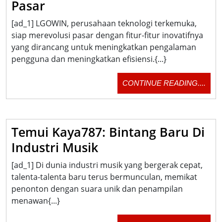
Fitur
Pasar
Inovatif
[ad_1] LGOWIN, perusahaan teknologi terkemuka,
LGOWIN
siap merevolusi pasar dengan fitur-fitur inovatifnya
Ditetapkan
yang dirancang untuk meningkatkan pengalaman
pengguna dan meningkatkan efisiensi.{...}
Untuk
Merevolusi
CON
CONTINUE READING....
Pasar
READ
Temui Kaya787: Bintang Baru Di
Temui
Industri Musik
Kaya787:
[ad_1] Di dunia industri musik yang bergerak cepat,
Bintang
talenta-talenta baru terus bermunculan, memikat
Baru
penonton dengan suara unik dan penampilan
menawan{...}
Di
Industri