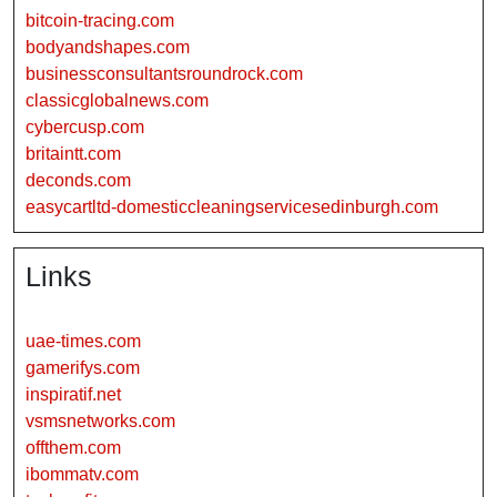
bitcoin-tracing.com
bodyandshapes.com
businessconsultantsroundrock.com
classicglobalnews.com
cybercusp.com
britaintt.com
deconds.com
easycartltd-domesticcleaningservicesedinburgh.com
Links
uae-times.com
gamerifys.com
inspiratif.net
vsmsnetworks.com
offthem.com
ibommatv.com