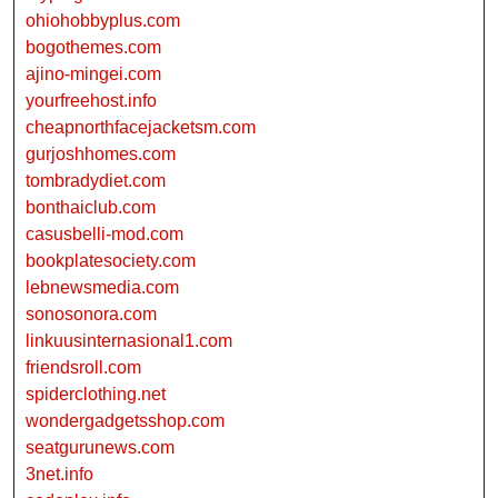
ohiohobbyplus.com
bogothemes.com
ajino-mingei.com
yourfreehost.info
cheapnorthfacejacketsm.com
gurjoshhomes.com
tombradydiet.com
bonthaiclub.com
casusbelli-mod.com
bookplatesociety.com
lebnewsmedia.com
sonosonora.com
linkuusinternasional1.com
friendsroll.com
spiderclothing.net
wondergadgetsshop.com
seatgurunews.com
3net.info