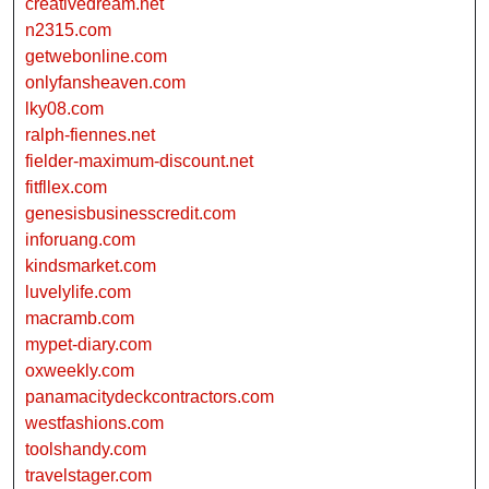
creativedream.net
n2315.com
getwebonline.com
onlyfansheaven.com
lky08.com
ralph-fiennes.net
fielder-maximum-discount.net
fitfllex.com
genesisbusinesscredit.com
inforuang.com
kindsmarket.com
luvelylife.com
macramb.com
mypet-diary.com
oxweekly.com
panamacitydeckcontractors.com
westfashions.com
toolshandy.com
travelstager.com